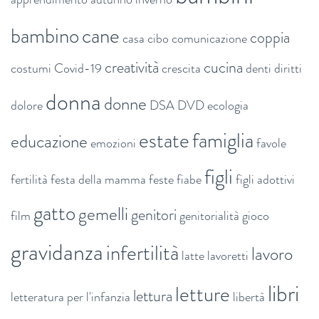
bambino
cane
coppia
casa
cibo
comunicazione
creatività
cucina
costumi
Covid-19
crescita
denti
diritti
donna
donne
dolore
DSA
DVD
ecologia
estate
famiglia
educazione
emozioni
favole
figli
fertilità
festa della mamma
feste
fiabe
figli adottivi
gatto
gemelli
genitori
film
genitorialità
gioco
gravidanza
infertilità
lavoro
latte
lavoretti
libri
letture
lettura
letteratura per l'infanzia
libertà