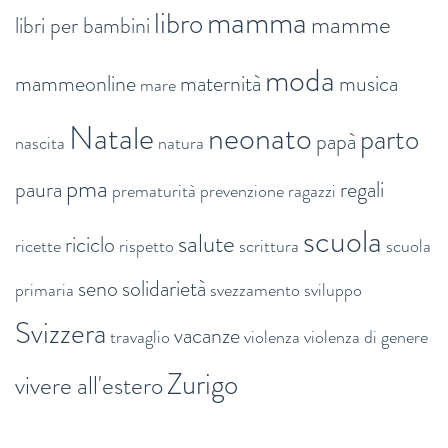
mamma
libro
mamme
libri per bambini
moda
mammeonline
maternità
musica
mare
Natale
neonato
parto
papà
nascita
natura
pma
paura
regali
prematurità
prevenzione
ragazzi
scuola
salute
riciclo
ricette
rispetto
scrittura
scuola
seno
solidarietà
primaria
svezzamento
sviluppo
Svizzera
vacanze
travaglio
violenza
violenza di genere
Zurigo
vivere all'estero