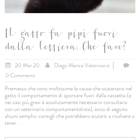
Il gatto fa pipì fuori
dalla lettiera. Che fare?
20 Mar 20
Diego Manca Veterinario
0 Comments
Premesso che sono moltissime le cause che scatenano nel
gatto il comportamento di sporcare fuori dalla cassetta (e
nei casi più gravi è assolutamente necessario consultarsi
con un veterinario comportamentalista), ecco di seguito
alcuni semplici consigli che potrebbero aiutarti a risolvere o
tener
...