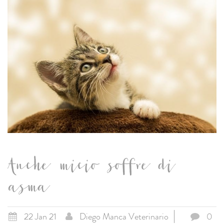
Anche micio soffre di
asma
22 Jan 21
Diego Manca Veterinario
0