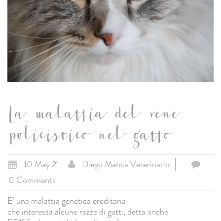
La malattia del rene
policistico nel gatto
10 May 21
Diego Manca Veterinario
0 Comments
E’ una malattia genetica ereditaria
che interessa alcune razze di gatti, detta anche