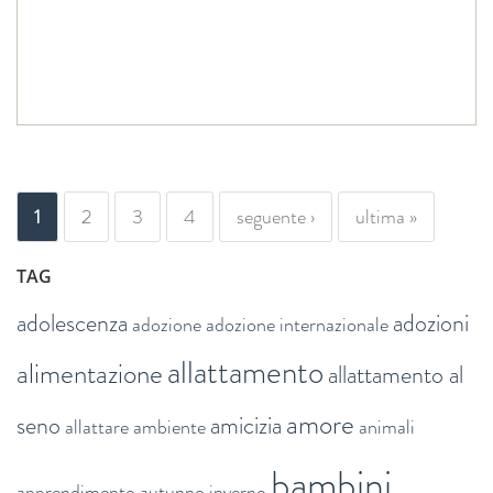
PAGINE
1
2
3
4
seguente ›
ultima »
TAG
adolescenza
adozioni
adozione
adozione internazionale
allattamento
alimentazione
allattamento al
amore
seno
amicizia
allattare
ambiente
animali
bambini
apprendimento
autunno inverno