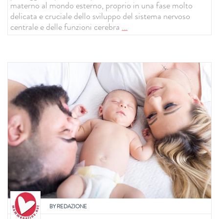
materno al mondo esterno, proprio in una fase molto
delicata e cruciale dello sviluppo del sistema nervoso
centrale e delle funzioni cerebra
...
BY
REDAZIONE