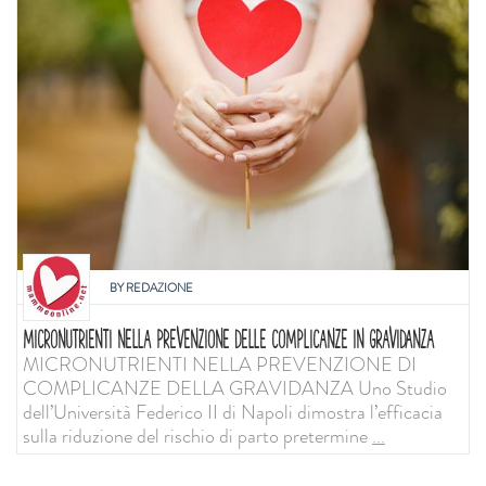
BY
REDAZIONE
MICRONUTRIENTI NELLA PREVENZIONE DELLE COMPLICANZE IN GRAVIDANZA
MICRONUTRIENTI NELLA PREVENZIONE DI
COMPLICANZE DELLA GRAVIDANZA Uno Studio
dell’Università Federico II di Napoli dimostra l’efficacia
sulla riduzione del rischio di parto pretermine
...