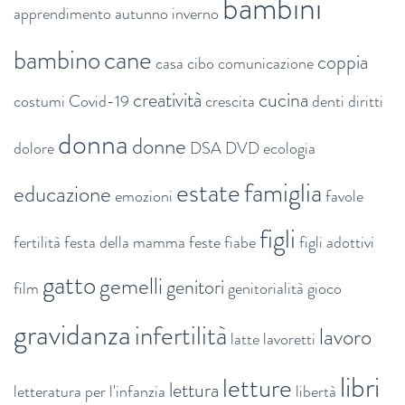
bambini
apprendimento
autunno inverno
bambino
cane
coppia
casa
cibo
comunicazione
creatività
cucina
costumi
Covid-19
crescita
denti
diritti
donna
donne
dolore
DSA
DVD
ecologia
estate
famiglia
educazione
emozioni
favole
figli
fertilità
festa della mamma
feste
fiabe
figli adottivi
gatto
gemelli
genitori
film
genitorialità
gioco
gravidanza
infertilità
lavoro
latte
lavoretti
libri
letture
lettura
letteratura per l'infanzia
libertà