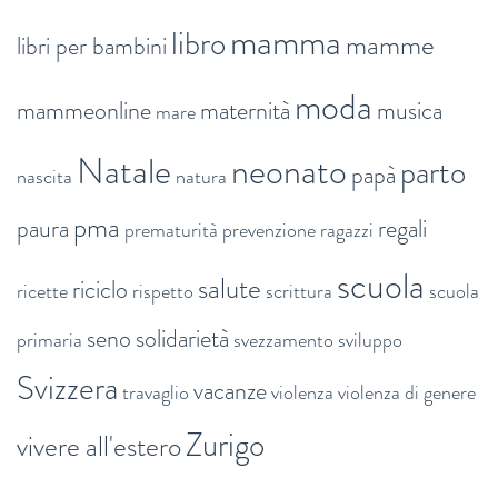
mamma
libro
mamme
libri per bambini
moda
mammeonline
maternità
musica
mare
Natale
neonato
parto
papà
nascita
natura
pma
paura
regali
prematurità
prevenzione
ragazzi
scuola
salute
riciclo
ricette
rispetto
scrittura
scuola
seno
solidarietà
primaria
svezzamento
sviluppo
Svizzera
vacanze
travaglio
violenza
violenza di genere
Zurigo
vivere all'estero