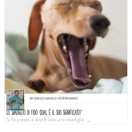
BY
DIEGO MANCA VETERINARIO
LO SBADIGLIO DI FIDO: QUAL È IL SUO SIGNIFICATO?
Si fa presto a dire è solo uno sbadiglio.
...