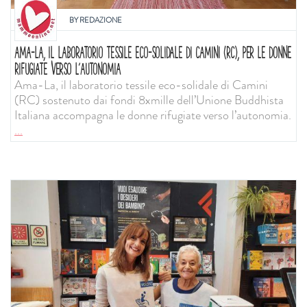
BY
REDAZIONE
AMA-LA, IL LABORATORIO TESSILE ECO-SOLIDALE DI CAMINI (RC), PER LE DONNE
RIFUGIATE VERSO L’AUTONOMIA
Ama-La, il laboratorio tessile eco-solidale di Camini
(RC) sostenuto dai fondi 8xmille dell’Unione Buddhista
Italiana accompagna le donne rifugiate verso l’autonomia.
...