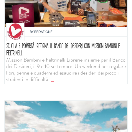
BY
REDAZIONE
SCUOLA E POVERTÀ: RITORNA IL BANCO DEI DESIDERI CON MISSION BAMBINI E
FELTRINELLI
Mission Bambini e Feltrinelli Librerie insieme per il Banco
dei Desideri, il 9 e 10 settembre. Un weekend per regalare
libri, penne e quaderni ed esaudire i desideri dei piccoli
studenti in difficoltà.
...