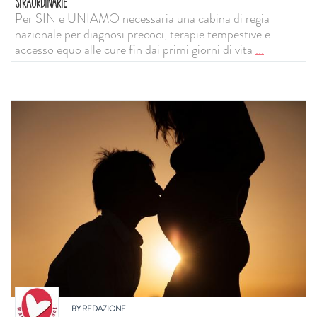
STRAORDINARIE
Per SIN e UNIAMO necessaria una cabina di regia
nazionale per diagnosi precoci, terapie tempestive e
accesso equo alle cure fin dai primi giorni di vita
...
BY
REDAZIONE