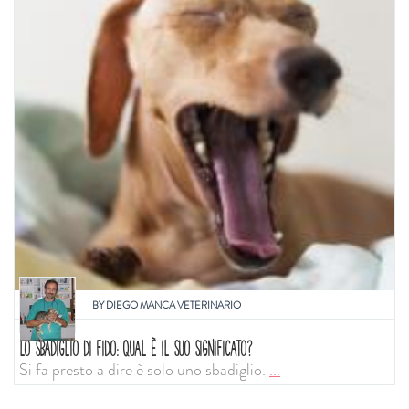
BY
DIEGO MANCA VETERINARIO
LO SBADIGLIO DI FIDO: QUAL È IL SUO SIGNIFICATO?
Si fa presto a dire è solo uno sbadiglio.
...