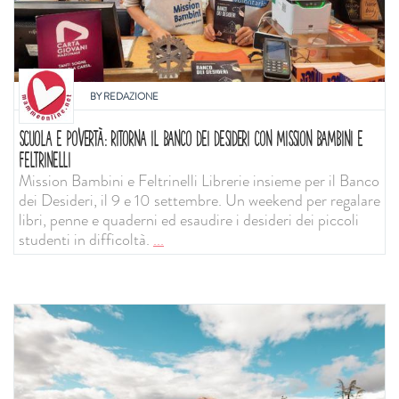
BY
REDAZIONE
SCUOLA E POVERTÀ: RITORNA IL BANCO DEI DESIDERI CON MISSION BAMBINI E
FELTRINELLI
Mission Bambini e Feltrinelli Librerie insieme per il Banco
dei Desideri, il 9 e 10 settembre. Un weekend per regalare
libri, penne e quaderni ed esaudire i desideri dei piccoli
studenti in difficoltà.
...