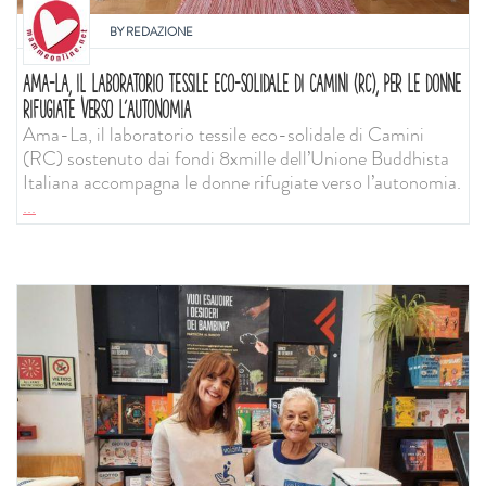
BY
REDAZIONE
AMA-LA, IL LABORATORIO TESSILE ECO-SOLIDALE DI CAMINI (RC), PER LE DONNE
RIFUGIATE VERSO L’AUTONOMIA
Ama-La, il laboratorio tessile eco-solidale di Camini
(RC) sostenuto dai fondi 8xmille dell’Unione Buddhista
Italiana accompagna le donne rifugiate verso l’autonomia.
...