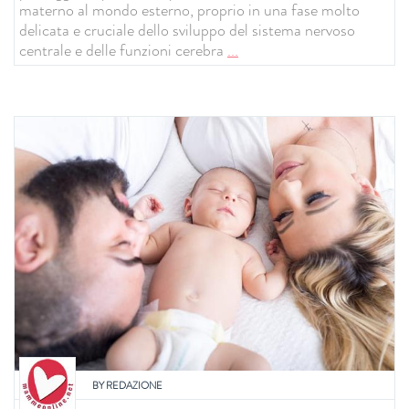
materno al mondo esterno, proprio in una fase molto
delicata e cruciale dello sviluppo del sistema nervoso
centrale e delle funzioni cerebra
...
BY
REDAZIONE