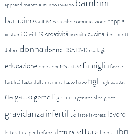
bambini
apprendimento
autunno inverno
bambino
cane
coppia
casa
cibo
comunicazione
creatività
cucina
costumi
Covid-19
crescita
denti
diritti
donna
donne
dolore
DSA
DVD
ecologia
estate
famiglia
educazione
emozioni
favole
figli
fertilità
festa della mamma
feste
fiabe
figli adottivi
gatto
gemelli
genitori
film
genitorialità
gioco
gravidanza
infertilità
lavoro
latte
lavoretti
libri
letture
lettura
letteratura per l'infanzia
libertà