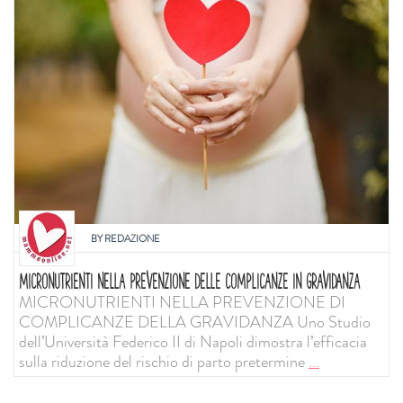
BY
REDAZIONE
MICRONUTRIENTI NELLA PREVENZIONE DELLE COMPLICANZE IN GRAVIDANZA
MICRONUTRIENTI NELLA PREVENZIONE DI
COMPLICANZE DELLA GRAVIDANZA Uno Studio
dell’Università Federico II di Napoli dimostra l’efficacia
sulla riduzione del rischio di parto pretermine
...