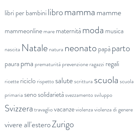
mamma
libro
mamme
libri per bambini
moda
mammeonline
maternità
musica
mare
Natale
neonato
parto
papà
nascita
natura
pma
paura
regali
prematurità
prevenzione
ragazzi
scuola
salute
riciclo
ricette
rispetto
scrittura
scuola
seno
solidarietà
primaria
svezzamento
sviluppo
Svizzera
vacanze
travaglio
violenza
violenza di genere
Zurigo
vivere all'estero