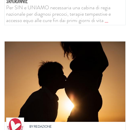
STRAORDINARIE
Per SIN e UNIAMO necessaria una cabina di regia
nazionale per diagnosi precoci, terapie tempestive e
accesso equo alle cure fin dai primi giorni di vita
...
BY
REDAZIONE