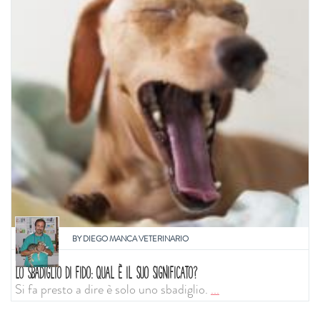
BY
DIEGO MANCA VETERINARIO
LO SBADIGLIO DI FIDO: QUAL È IL SUO SIGNIFICATO?
Si fa presto a dire è solo uno sbadiglio.
...