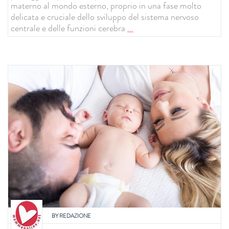
materno al mondo esterno, proprio in una fase molto
delicata e cruciale dello sviluppo del sistema nervoso
centrale e delle funzioni cerebra
...
BY
REDAZIONE