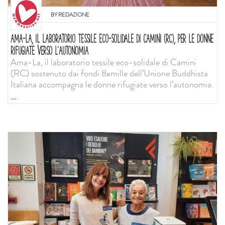
BY
REDAZIONE
AMA-LA, IL LABORATORIO TESSILE ECO-SOLIDALE DI CAMINI (RC), PER LE DONNE
RIFUGIATE VERSO L’AUTONOMIA
Ama-La, il laboratorio tessile eco-solidale di Camini
(RC) sostenuto dai fondi 8xmille dell’Unione Buddhista
Italiana accompagna le donne rifugiate verso l’autonomia.
...