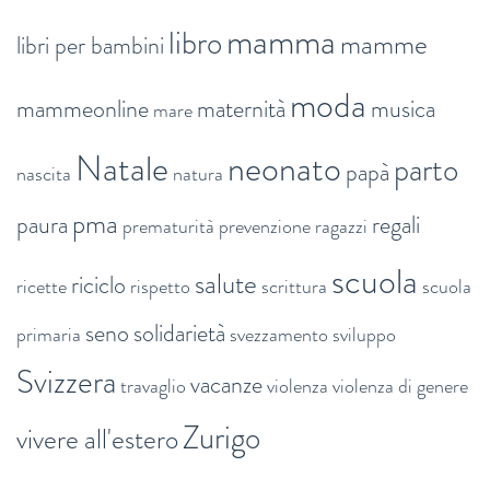
mamma
libro
mamme
libri per bambini
moda
mammeonline
maternità
musica
mare
Natale
neonato
parto
papà
nascita
natura
pma
paura
regali
prematurità
prevenzione
ragazzi
scuola
salute
riciclo
ricette
rispetto
scrittura
scuola
seno
solidarietà
primaria
svezzamento
sviluppo
Svizzera
vacanze
travaglio
violenza
violenza di genere
Zurigo
vivere all'estero