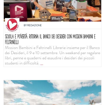
BY
REDAZIONE
SCUOLA E POVERTÀ: RITORNA IL BANCO DEI DESIDERI CON MISSION BAMBINI E
FELTRINELLI
Mission Bambini e Feltrinelli Librerie insieme per il Banco
dei Desideri, il 9 e 10 settembre. Un weekend per regalare
libri, penne e quaderni ed esaudire i desideri dei piccoli
studenti in difficoltà.
...