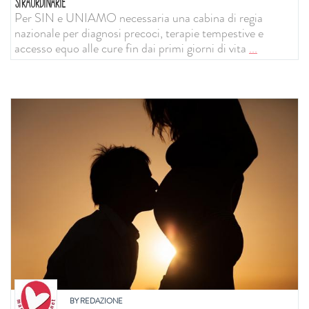
STRAORDINARIE
Per SIN e UNIAMO necessaria una cabina di regia
nazionale per diagnosi precoci, terapie tempestive e
accesso equo alle cure fin dai primi giorni di vita
...
BY
REDAZIONE