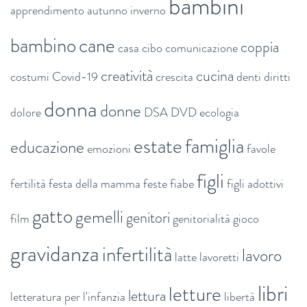
bambini
apprendimento
autunno inverno
bambino
cane
coppia
casa
cibo
comunicazione
creatività
cucina
costumi
Covid-19
crescita
denti
diritti
donna
donne
dolore
DSA
DVD
ecologia
estate
famiglia
educazione
emozioni
favole
figli
fertilità
festa della mamma
feste
fiabe
figli adottivi
gatto
gemelli
genitori
film
genitorialità
gioco
gravidanza
infertilità
lavoro
latte
lavoretti
libri
letture
lettura
letteratura per l'infanzia
libertà