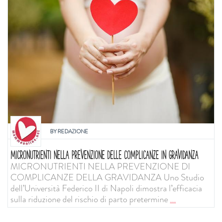
BY
REDAZIONE
MICRONUTRIENTI NELLA PREVENZIONE DELLE COMPLICANZE IN GRAVIDANZA
MICRONUTRIENTI NELLA PREVENZIONE DI
COMPLICANZE DELLA GRAVIDANZA Uno Studio
dell’Università Federico II di Napoli dimostra l’efficacia
sulla riduzione del rischio di parto pretermine
...