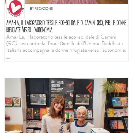
BY
REDAZIONE
AMA-LA, IL LABORATORIO TESSILE ECO-SOLIDALE DI CAMINI (RC), PER LE DONNE
RIFUGIATE VERSO L’AUTONOMIA
Ama-La, il laboratorio tessile eco-solidale di Camini
(RC) sostenuto dai fondi 8xmille dell’Unione Buddhista
Italiana accompagna le donne rifugiate verso l’autonomia.
...