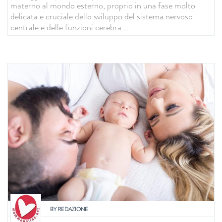
materno al mondo esterno, proprio in una fase molto
delicata e cruciale dello sviluppo del sistema nervoso
centrale e delle funzioni cerebra
...
BY
REDAZIONE