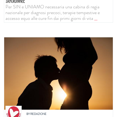
STRAORDINARIE
Per SIN e UNIAMO necessaria una cabina di regia
nazionale per diagnosi precoci, terapie tempestive e
accesso equo alle cure fin dai primi giorni di vita
...
BY
REDAZIONE