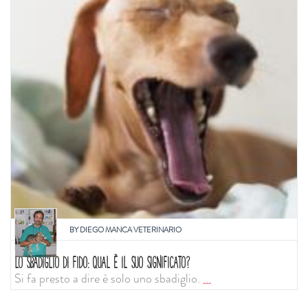
BY
DIEGO MANCA VETERINARIO
LO SBADIGLIO DI FIDO: QUAL È IL SUO SIGNIFICATO?
Si fa presto a dire è solo uno sbadiglio.
...