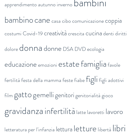
bambini
apprendimento
autunno inverno
bambino
cane
coppia
casa
cibo
comunicazione
creatività
cucina
costumi
Covid-19
crescita
denti
diritti
donna
donne
dolore
DSA
DVD
ecologia
estate
famiglia
educazione
emozioni
favole
figli
fertilità
festa della mamma
feste
fiabe
figli adottivi
gatto
gemelli
genitori
film
genitorialità
gioco
gravidanza
infertilità
lavoro
latte
lavoretti
libri
letture
lettura
letteratura per l'infanzia
libertà