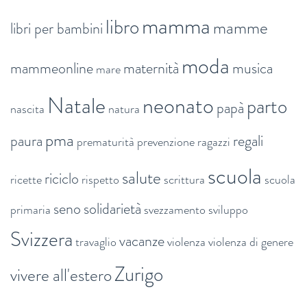
mamma
libro
mamme
libri per bambini
moda
mammeonline
maternità
musica
mare
Natale
neonato
parto
papà
nascita
natura
pma
paura
regali
prematurità
prevenzione
ragazzi
scuola
salute
riciclo
ricette
rispetto
scrittura
scuola
seno
solidarietà
primaria
svezzamento
sviluppo
Svizzera
vacanze
travaglio
violenza
violenza di genere
Zurigo
vivere all'estero