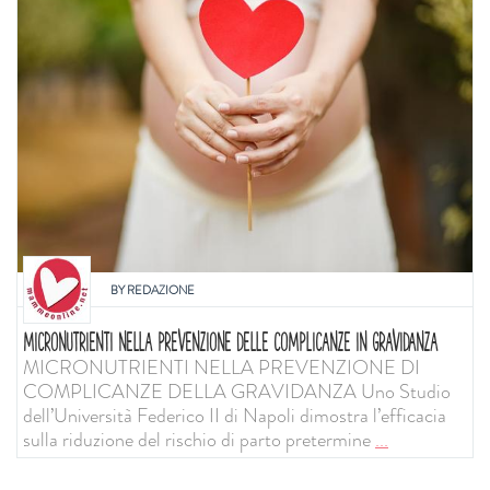
BY
REDAZIONE
MICRONUTRIENTI NELLA PREVENZIONE DELLE COMPLICANZE IN GRAVIDANZA
MICRONUTRIENTI NELLA PREVENZIONE DI
COMPLICANZE DELLA GRAVIDANZA Uno Studio
dell’Università Federico II di Napoli dimostra l’efficacia
sulla riduzione del rischio di parto pretermine
...