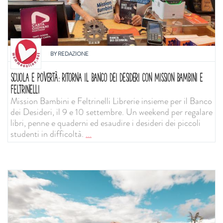
BY
REDAZIONE
SCUOLA E POVERTÀ: RITORNA IL BANCO DEI DESIDERI CON MISSION BAMBINI E
FELTRINELLI
Mission Bambini e Feltrinelli Librerie insieme per il Banco
dei Desideri, il 9 e 10 settembre. Un weekend per regalare
libri, penne e quaderni ed esaudire i desideri dei piccoli
studenti in difficoltà.
...