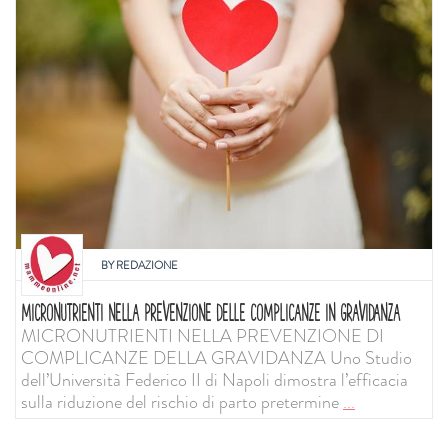
BY
REDAZIONE
MICRONUTRIENTI NELLA PREVENZIONE DELLE COMPLICANZE IN GRAVIDANZA
MICRONUTRIENTI NELLA PREVENZIONE DI
COMPLICANZE DELLA GRAVIDANZA Uno Studio
dell’Università Federico II di Napoli dimostra l’efficacia
sulla riduzione del rischio di parto pretermine
...