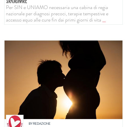
STRAORDINARIE
Per SIN e UNIAMO necessaria una cabina di regia
nazionale per diagnosi precoci, terapie tempestive e
accesso equo alle cure fin dai primi giorni di vita
...
BY
REDAZIONE