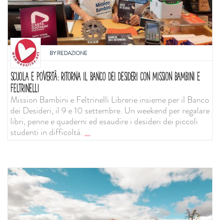
BY
REDAZIONE
SCUOLA E POVERTÀ: RITORNA IL BANCO DEI DESIDERI CON MISSION BAMBINI E
FELTRINELLI
Mission Bambini e Feltrinelli Librerie insieme per il Banco
dei Desideri, il 9 e 10 settembre. Un weekend per regalare
libri, penne e quaderni ed esaudire i desideri dei piccoli
studenti in difficoltà.
...