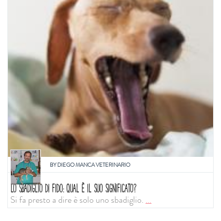
BY
DIEGO MANCA VETERINARIO
LO SBADIGLIO DI FIDO: QUAL È IL SUO SIGNIFICATO?
Si fa presto a dire è solo uno sbadiglio.
...