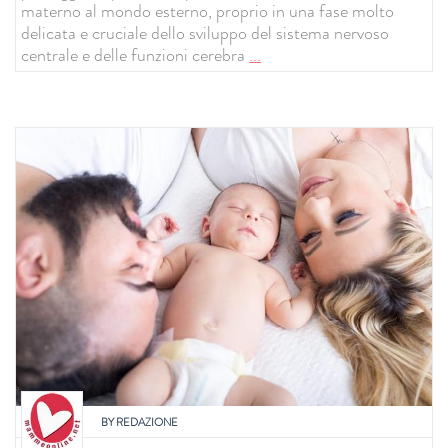
materno al mondo esterno, proprio in una fase molto
delicata e cruciale dello sviluppo del sistema nervoso
centrale e delle funzioni cerebra
...
BY
REDAZIONE