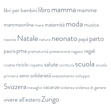
mamma
libro
mamme
libri per bambini
moda
mammeonline
maternità
musica
mare
Natale
neonato
parto
papà
nascita
natura
pma
paura
regali
prematurità
prevenzione
ragazzi
scuola
salute
riciclo
ricette
rispetto
scrittura
scuola
seno
solidarietà
primaria
svezzamento
sviluppo
Svizzera
vacanze
travaglio
violenza
violenza di genere
Zurigo
vivere all'estero