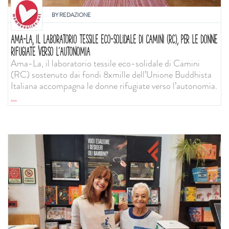
BY
REDAZIONE
AMA-LA, IL LABORATORIO TESSILE ECO-SOLIDALE DI CAMINI (RC), PER LE DONNE
RIFUGIATE VERSO L’AUTONOMIA
Ama-La, il laboratorio tessile eco-solidale di Camini
(RC) sostenuto dai fondi 8xmille dell’Unione Buddhista
Italiana accompagna le donne rifugiate verso l’autonomia.
...