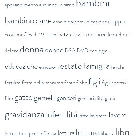
bambini
apprendimento
autunno inverno
bambino
cane
coppia
casa
cibo
comunicazione
creatività
cucina
costumi
Covid-19
crescita
denti
diritti
donna
donne
dolore
DSA
DVD
ecologia
estate
famiglia
educazione
emozioni
favole
figli
fertilità
festa della mamma
feste
fiabe
figli adottivi
gatto
gemelli
genitori
film
genitorialità
gioco
gravidanza
infertilità
lavoro
latte
lavoretti
libri
letture
lettura
letteratura per l'infanzia
libertà