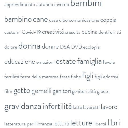
bambini
apprendimento
autunno inverno
bambino
cane
coppia
casa
cibo
comunicazione
creatività
cucina
costumi
Covid-19
crescita
denti
diritti
donna
donne
dolore
DSA
DVD
ecologia
estate
famiglia
educazione
emozioni
favole
figli
fertilità
festa della mamma
feste
fiabe
figli adottivi
gatto
gemelli
genitori
film
genitorialità
gioco
gravidanza
infertilità
lavoro
latte
lavoretti
libri
letture
lettura
letteratura per l'infanzia
libertà