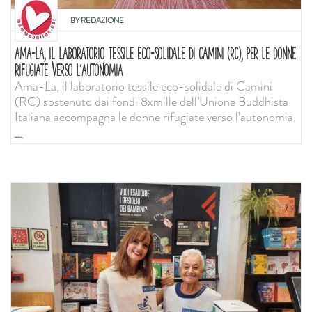
BY
REDAZIONE
AMA-LA, IL LABORATORIO TESSILE ECO-SOLIDALE DI CAMINI (RC), PER LE DONNE
RIFUGIATE VERSO L’AUTONOMIA
Ama-La, il laboratorio tessile eco-solidale di Camini
(RC) sostenuto dai fondi 8xmille dell’Unione Buddhista
Italiana accompagna le donne rifugiate verso l’autonomia.
...