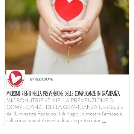
BY
REDAZIONE
MICRONUTRIENTI NELLA PREVENZIONE DELLE COMPLICANZE IN GRAVIDANZA
MICRONUTRIENTI NELLA PREVENZIONE DI
COMPLICANZE DELLA GRAVIDANZA Uno Studio
dell’Università Federico II di Napoli dimostra l’efficacia
sulla riduzione del rischio di parto pretermine
...