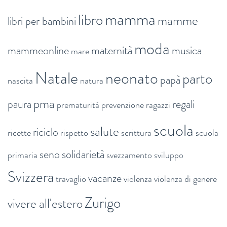
mamma
libro
mamme
libri per bambini
moda
mammeonline
maternità
musica
mare
Natale
neonato
parto
papà
nascita
natura
pma
paura
regali
prematurità
prevenzione
ragazzi
scuola
salute
riciclo
ricette
rispetto
scrittura
scuola
seno
solidarietà
primaria
svezzamento
sviluppo
Svizzera
vacanze
travaglio
violenza
violenza di genere
Zurigo
vivere all'estero