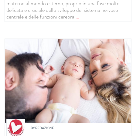
materno al mondo esterno, proprio in una fase molto
delicata e cruciale dello sviluppo del sistema nervoso
centrale e delle funzioni cerebra
...
BY
REDAZIONE