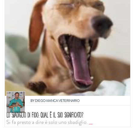
BY
DIEGO MANCA VETERINARIO
LO SBADIGLIO DI FIDO: QUAL È IL SUO SIGNIFICATO?
Si fa presto a dire è solo uno sbadiglio.
...