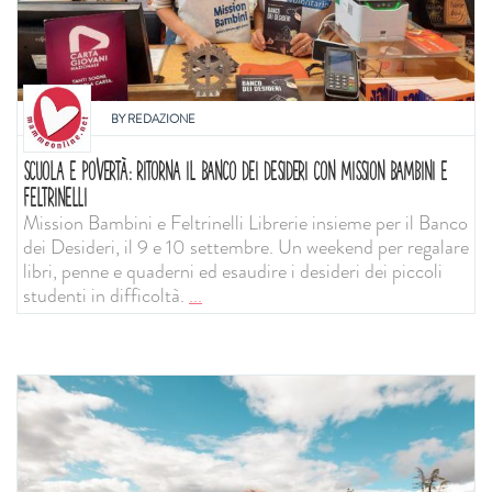
BY
REDAZIONE
SCUOLA E POVERTÀ: RITORNA IL BANCO DEI DESIDERI CON MISSION BAMBINI E
FELTRINELLI
Mission Bambini e Feltrinelli Librerie insieme per il Banco
dei Desideri, il 9 e 10 settembre. Un weekend per regalare
libri, penne e quaderni ed esaudire i desideri dei piccoli
studenti in difficoltà.
...