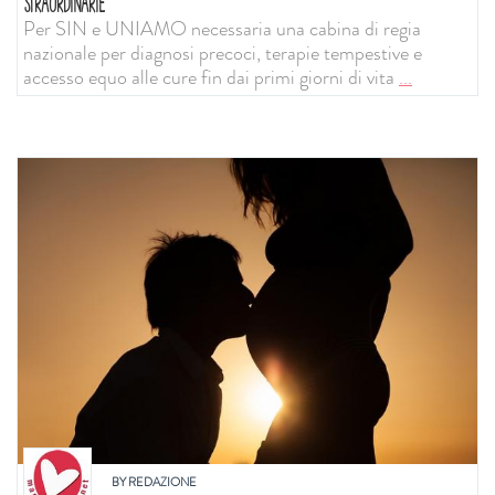
STRAORDINARIE
Per SIN e UNIAMO necessaria una cabina di regia
nazionale per diagnosi precoci, terapie tempestive e
accesso equo alle cure fin dai primi giorni di vita
...
BY
REDAZIONE