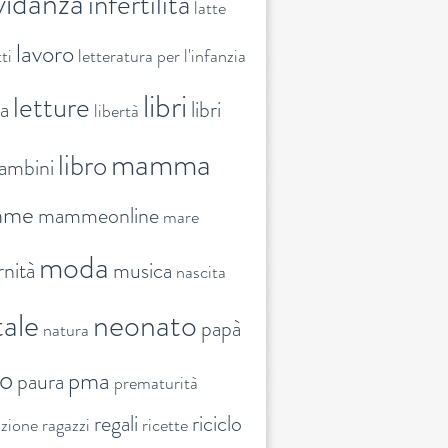
vidanza
infertilità
latte
lavoro
ti
letteratura per l'infanzia
libri
letture
ra
libri
libertà
mamma
libro
ambini
mme
mammeonline
mare
moda
nità
musica
nascita
ale
neonato
papà
natura
to
pma
paura
prematurità
regali
riciclo
nzione
ragazzi
ricette