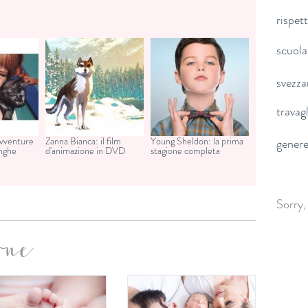
rispet
scuola
svezz
travag
avventure
Zanna Bianca: il film
Young Sheldon: la prima
gener
unghe
d'animazione in DVD
stagione completa
Sorry,
one