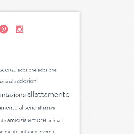
escenza
adozione
adozione
adozioni
azionale
allattamento
entazione
tamento al seno
allattare
amore
amicizia
nte
animali
ndimento
autunno inverno