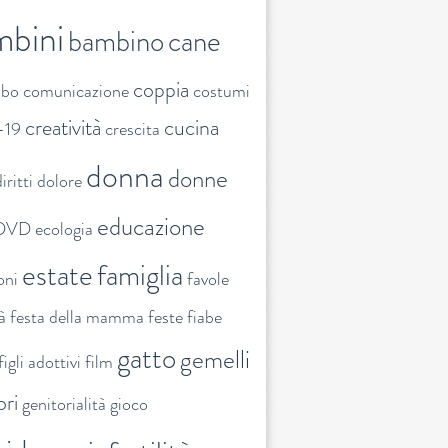
mbini
bambino
cane
coppia
ibo
comunicazione
costumi
creatività
cucina
-19
crescita
donna
donne
iritti
dolore
educazione
DVD
ecologia
estate
famiglia
oni
favole
tà
festa della mamma
feste
fiabe
gatto
gemelli
figli adottivi
film
ori
genitorialità
gioco