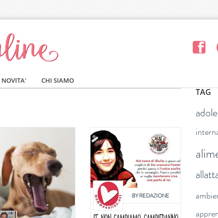
NOVITA'
CHI SIAMO
TAG
adol
intern
alim
allat
ambie
BY
REDAZIONE
appre