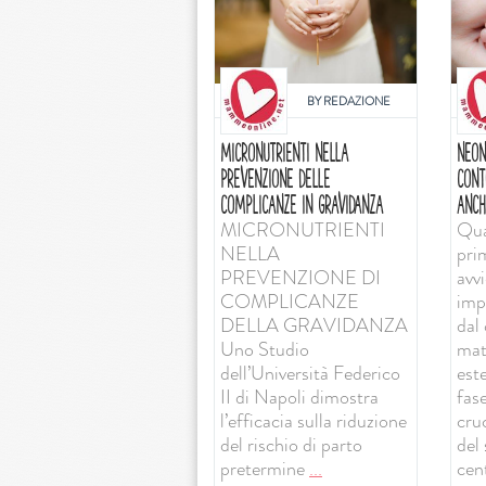
BY
REDAZIONE
MICRONUTRIENTI NELLA
NEON
PREVENZIONE DELLE
CONT
COMPLICANZE IN GRAVIDANZA
ANCH
MICRONUTRIENTI
Qua
NELLA
pri
PREVENZIONE DI
avv
COMPLICANZE
imp
DELLA GRAVIDANZA
dal 
Uno Studio
mat
dell’Università Federico
est
II di Napoli dimostra
fas
l’efficacia sulla riduzione
cruc
del rischio di parto
del
pretermine
...
cent