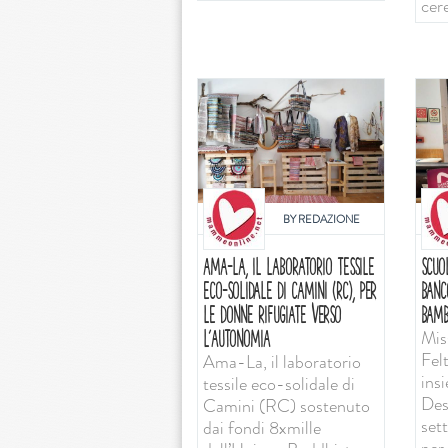
cer
BY
REDAZIONE
AMA-LA, IL LABORATORIO TESSILE
SCUO
ECO-SOLIDALE DI CAMINI (RC), PER
BANC
LE DONNE RIFUGIATE VERSO
BAMB
Mis
L’AUTONOMIA
Felt
Ama-La, il laboratorio
ins
tessile eco-solidale di
Desi
Camini (RC) sostenuto
set
dai fondi 8xmille
per 