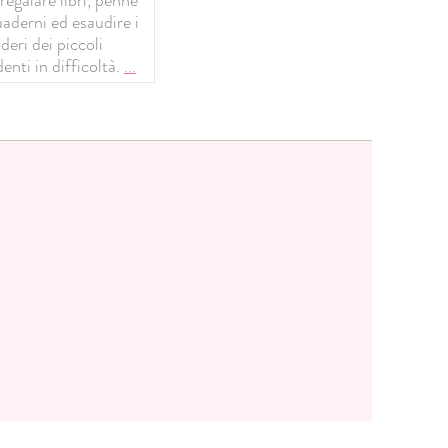
uaderni ed esaudire i
deri dei piccoli
enti in difficoltà.
...