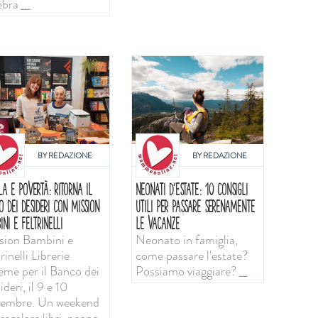
ebra
...
BY
REDAZIONE
BY
REDAZIONE
LA E POVERTÀ: RITORNA IL
NEONATI D'ESTATE: 10 CONSIGLI
O DEI DESIDERI CON MISSION
UTILI PER PASSARE SERENAMENTE
INI E FELTRINELLI
LE VACANZE
sion Bambini e
Neonato in famiglia,
rinelli Librerie
come passare l'estate?
ieme per il Banco dei
Possiamo viaggiare?
...
deri, il 9 e 10
tembre. Un weekend
regalare libri, penne