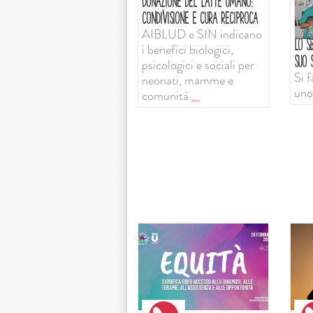
DONAZIONE DEL LATTE UMANO:
CONDIVISIONE E CURA RECIPROCA
AIBLUD e SIN indicano
LO SB
i benefici biologici,
SUO S
psicologici e sociali per
Si f
neonati, mamme e
uno
comunità
...