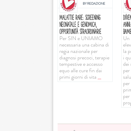
BY
REDAZIONE
MALATTIE RARE: SCREENING
DIVE
NEONATALE E GENOMICA,
ANNI
OPPORTUNITÀ STRAORDINARIE
BAMB
Per SIN e UNIAMO
Un 
necessaria una cabina di
ele
regia nazionale per
la 
diagnosi precoci, terapie
i qu
tempestive e accesso
dei 
equo alle cure fin dai
per 
primi giorni di vita
...
sal
per
prim
per
pro