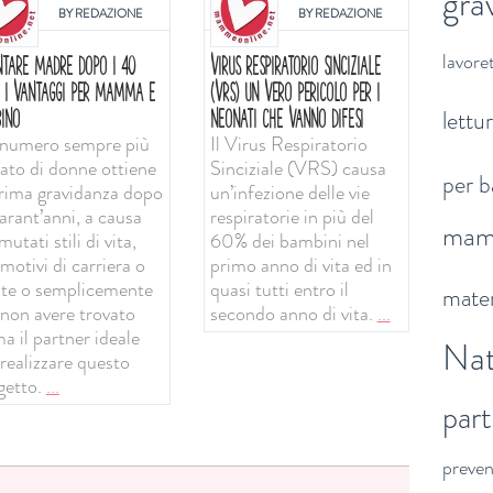
gra
BY
REDAZIONE
BY
REDAZIONE
lavoret
NTARE MADRE DOPO I 40
VIRUS RESPIRATORIO SINCIZIALE
: I VANTAGGI PER MAMMA E
(VRS) UN VERO PERICOLO PER I
lettu
INO
NEONATI CHE VANNO DIFESI
numero sempre più
Il Virus Respiratorio
vato di donne ottiene
Sinciziale (VRS) causa
per b
prima gravidanza dopo
un’infezione delle vie
arant’anni, a causa
respiratorie in più del
ma
mutati stili di vita,
60% dei bambini nel
motivi di carriera o
primo anno di vita ed in
ute o semplicemente
quasi tutti entro il
mater
 non avere trovato
secondo anno di vita.
...
a il partner ideale
Nat
 realizzare questo
getto.
...
par
preve