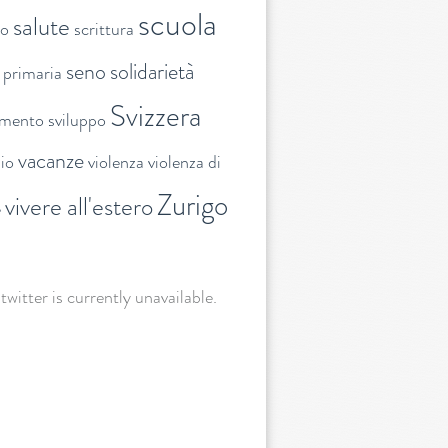
scuola
salute
to
scrittura
seno
solidarietà
 primaria
Svizzera
amento
sviluppo
vacanze
lio
violenza
violenza di
Zurigo
vivere all'estero
e
 twitter is currently unavailable.