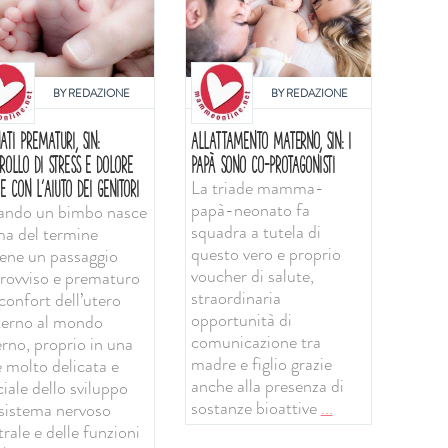
BY
REDAZIONE
BY
REDAZIONE
ATI PREMATURI, SIN:
ALLATTAMENTO MATERNO, SIN: I
ROLLO DI STRESS E DOLORE
PAPÀ SONO CO-PROTAGONISTI
La triade mamma-
E CON L'AIUTO DEI GENITORI
papà-neonato fa
ndo un bimbo nasce
squadra a tutela di
ma del termine
questo vero e proprio
iene un passaggio
voucher di salute,
rovviso e prematuro
straordinaria
confort dell’utero
opportunità di
erno al mondo
comunicazione tra
erno, proprio in una
madre e figlio grazie
e molto delicata e
anche alla presenza di
iale dello sviluppo
sostanze bioattive
...
 sistema nervoso
rale e delle funzioni