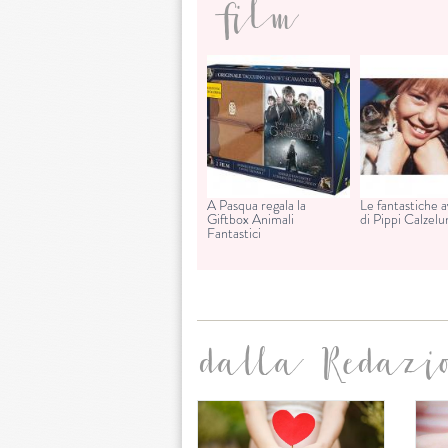
film
A Pasqua regala la
Le fantastiche 
Giftbox Animali
di Pippi Calzel
Fantastici
dalla Redazi