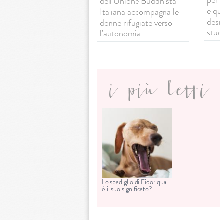
dell’Unione Buddhista
e q
Italiana accompagna le
desi
donne rifugiate verso
stud
l’autonomia.
...
i più letti
Lo sbadiglio di Fido: qual
è il suo significato?