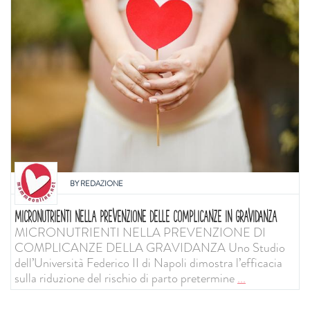
BY
REDAZIONE
MICRONUTRIENTI NELLA PREVENZIONE DELLE COMPLICANZE IN GRAVIDANZA
MICRONUTRIENTI NELLA PREVENZIONE DI
COMPLICANZE DELLA GRAVIDANZA Uno Studio
dell’Università Federico II di Napoli dimostra l’efficacia
sulla riduzione del rischio di parto pretermine
...