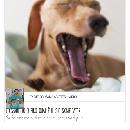
BY
DIEGO MANCA VETERINARIO
LO SBADIGLIO DI FIDO: QUAL È IL SUO SIGNIFICATO?
Si fa presto a dire è solo uno sbadiglio.
...