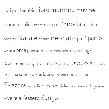
mamma
libro
mamme
libri per bambini
moda
mammeonline
maternità
musica
mare
Natale
neonato
parto
papà
nascita
natura
pma
paura
regali
prematurità
prevenzione
ragazzi
scuola
salute
riciclo
ricette
rispetto
scrittura
scuola
seno
solidarietà
primaria
svezzamento
sviluppo
Svizzera
vacanze
travaglio
violenza
violenza di genere
Zurigo
vivere all'estero