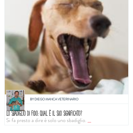
BY
DIEGO MANCA VETERINARIO
LO SBADIGLIO DI FIDO: QUAL È IL SUO SIGNIFICATO?
Si fa presto a dire è solo uno sbadiglio.
...