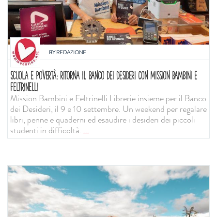
BY
REDAZIONE
SCUOLA E POVERTÀ: RITORNA IL BANCO DEI DESIDERI CON MISSION BAMBINI E
FELTRINELLI
Mission Bambini e Feltrinelli Librerie insieme per il Banco
dei Desideri, il 9 e 10 settembre. Un weekend per regalare
libri, penne e quaderni ed esaudire i desideri dei piccoli
studenti in difficoltà.
...