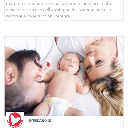
materno al mondo esterno, proprio in una fase molto
delicata e cruciale dello sviluppo del sistema nervoso
centrale e delle funzioni cerebra
...
BY
REDAZIONE