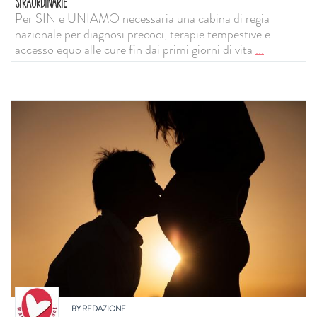
STRAORDINARIE
Per SIN e UNIAMO necessaria una cabina di regia
nazionale per diagnosi precoci, terapie tempestive e
accesso equo alle cure fin dai primi giorni di vita
...
BY
REDAZIONE