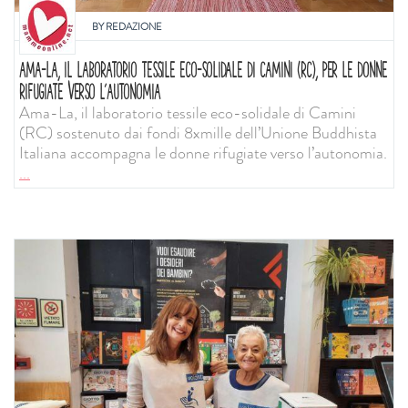
BY
REDAZIONE
AMA-LA, IL LABORATORIO TESSILE ECO-SOLIDALE DI CAMINI (RC), PER LE DONNE
RIFUGIATE VERSO L’AUTONOMIA
Ama-La, il laboratorio tessile eco-solidale di Camini
(RC) sostenuto dai fondi 8xmille dell’Unione Buddhista
Italiana accompagna le donne rifugiate verso l’autonomia.
...