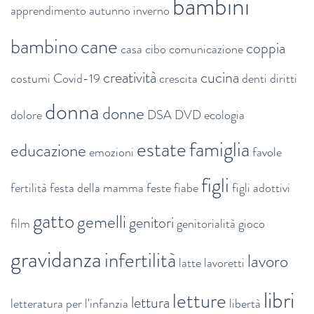
bambini
apprendimento
autunno inverno
bambino
cane
coppia
casa
cibo
comunicazione
creatività
cucina
costumi
Covid-19
crescita
denti
diritti
donna
donne
dolore
DSA
DVD
ecologia
estate
famiglia
educazione
emozioni
favole
figli
fertilità
festa della mamma
feste
fiabe
figli adottivi
gatto
gemelli
genitori
film
genitorialità
gioco
gravidanza
infertilità
lavoro
latte
lavoretti
libri
letture
lettura
letteratura per l'infanzia
libertà