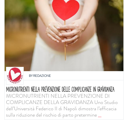
BY
REDAZIONE
MICRONUTRIENTI NELLA PREVENZIONE DELLE COMPLICANZE IN GRAVIDANZA
MICRONUTRIENTI NELLA PREVENZIONE DI
COMPLICANZE DELLA GRAVIDANZA Uno Studio
dell’Università Federico II di Napoli dimostra l’efficacia
sulla riduzione del rischio di parto pretermine
...