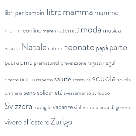
mamma
libro
mamme
libri per bambini
moda
mammeonline
maternità
musica
mare
Natale
neonato
parto
papà
nascita
natura
pma
paura
regali
prematurità
prevenzione
ragazzi
scuola
salute
riciclo
ricette
rispetto
scrittura
scuola
seno
solidarietà
primaria
svezzamento
sviluppo
Svizzera
vacanze
travaglio
violenza
violenza di genere
Zurigo
vivere all'estero