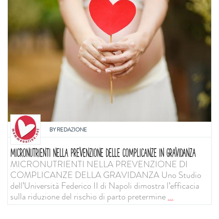
BY
REDAZIONE
MICRONUTRIENTI NELLA PREVENZIONE DELLE COMPLICANZE IN GRAVIDANZA
MICRONUTRIENTI NELLA PREVENZIONE DI
COMPLICANZE DELLA GRAVIDANZA Uno Studio
dell’Università Federico II di Napoli dimostra l’efficacia
sulla riduzione del rischio di parto pretermine
...