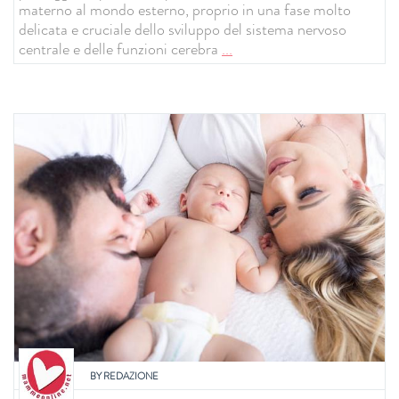
materno al mondo esterno, proprio in una fase molto
delicata e cruciale dello sviluppo del sistema nervoso
centrale e delle funzioni cerebra
...
BY
REDAZIONE