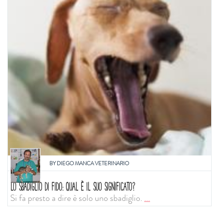
BY
DIEGO MANCA VETERINARIO
LO SBADIGLIO DI FIDO: QUAL È IL SUO SIGNIFICATO?
Si fa presto a dire è solo uno sbadiglio.
...