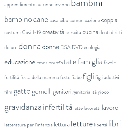
bambini
apprendimento
autunno inverno
bambino
cane
coppia
casa
cibo
comunicazione
creatività
cucina
costumi
Covid-19
crescita
denti
diritti
donna
donne
dolore
DSA
DVD
ecologia
estate
famiglia
educazione
emozioni
favole
figli
fertilità
festa della mamma
feste
fiabe
figli adottivi
gatto
gemelli
genitori
film
genitorialità
gioco
gravidanza
infertilità
lavoro
latte
lavoretti
libri
letture
lettura
letteratura per l'infanzia
libertà