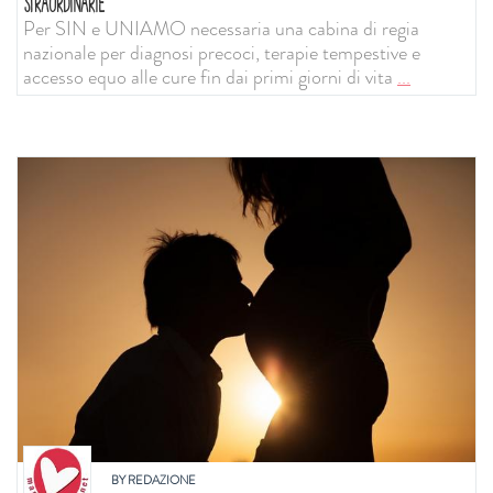
STRAORDINARIE
Per SIN e UNIAMO necessaria una cabina di regia
nazionale per diagnosi precoci, terapie tempestive e
accesso equo alle cure fin dai primi giorni di vita
...
BY
REDAZIONE