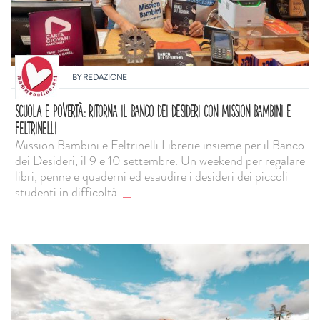
BY
REDAZIONE
SCUOLA E POVERTÀ: RITORNA IL BANCO DEI DESIDERI CON MISSION BAMBINI E
FELTRINELLI
Mission Bambini e Feltrinelli Librerie insieme per il Banco
dei Desideri, il 9 e 10 settembre. Un weekend per regalare
libri, penne e quaderni ed esaudire i desideri dei piccoli
studenti in difficoltà.
...