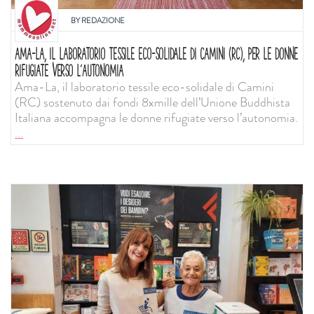
BY
REDAZIONE
AMA-LA, IL LABORATORIO TESSILE ECO-SOLIDALE DI CAMINI (RC), PER LE DONNE
RIFUGIATE VERSO L’AUTONOMIA
Ama-La, il laboratorio tessile eco-solidale di Camini
(RC) sostenuto dai fondi 8xmille dell’Unione Buddhista
Italiana accompagna le donne rifugiate verso l’autonomia.
...