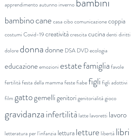
bambini
apprendimento
autunno inverno
bambino
cane
coppia
casa
cibo
comunicazione
creatività
cucina
costumi
Covid-19
crescita
denti
diritti
donna
donne
dolore
DSA
DVD
ecologia
estate
famiglia
educazione
emozioni
favole
figli
fertilità
festa della mamma
feste
fiabe
figli adottivi
gatto
gemelli
genitori
film
genitorialità
gioco
gravidanza
infertilità
lavoro
latte
lavoretti
libri
letture
lettura
letteratura per l'infanzia
libertà