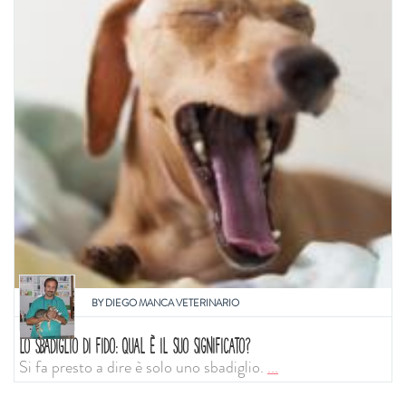
BY
DIEGO MANCA VETERINARIO
LO SBADIGLIO DI FIDO: QUAL È IL SUO SIGNIFICATO?
Si fa presto a dire è solo uno sbadiglio.
...