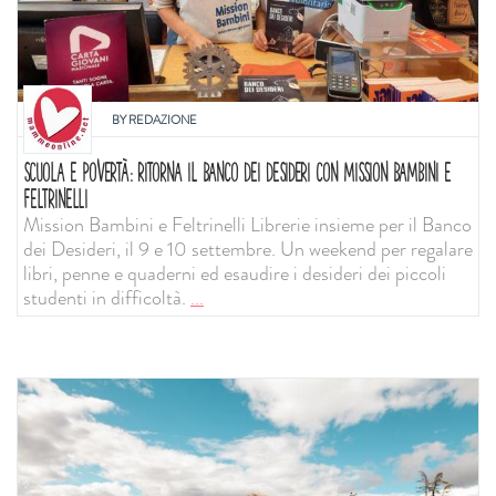
BY
REDAZIONE
SCUOLA E POVERTÀ: RITORNA IL BANCO DEI DESIDERI CON MISSION BAMBINI E
FELTRINELLI
Mission Bambini e Feltrinelli Librerie insieme per il Banco
dei Desideri, il 9 e 10 settembre. Un weekend per regalare
libri, penne e quaderni ed esaudire i desideri dei piccoli
studenti in difficoltà.
...