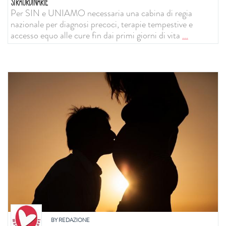
STRAORDINARIE
Per SIN e UNIAMO necessaria una cabina di regia
nazionale per diagnosi precoci, terapie tempestive e
accesso equo alle cure fin dai primi giorni di vita
...
BY
REDAZIONE