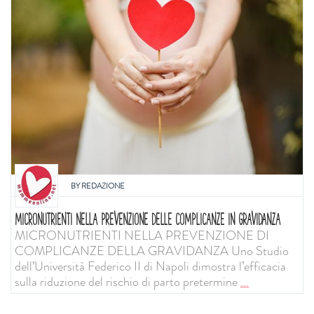
BY
REDAZIONE
MICRONUTRIENTI NELLA PREVENZIONE DELLE COMPLICANZE IN GRAVIDANZA
MICRONUTRIENTI NELLA PREVENZIONE DI
COMPLICANZE DELLA GRAVIDANZA Uno Studio
dell’Università Federico II di Napoli dimostra l’efficacia
sulla riduzione del rischio di parto pretermine
...