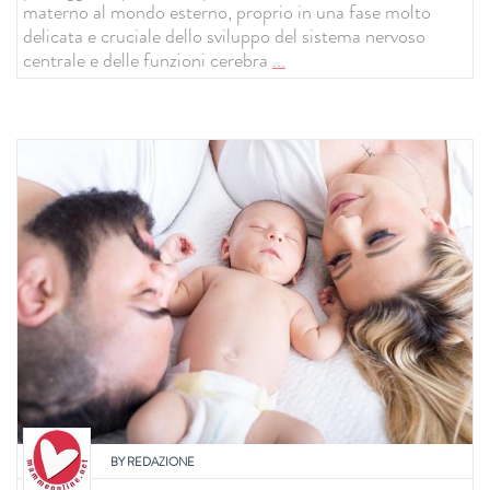
materno al mondo esterno, proprio in una fase molto
delicata e cruciale dello sviluppo del sistema nervoso
centrale e delle funzioni cerebra
...
BY
REDAZIONE