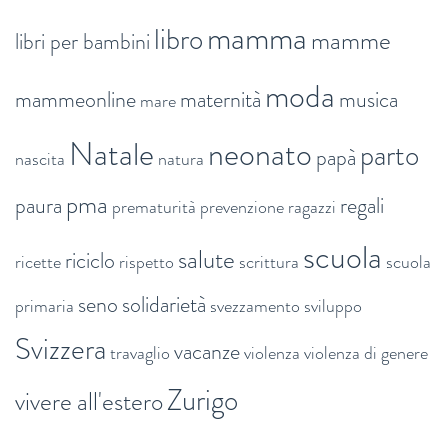
mamma
libro
mamme
libri per bambini
moda
mammeonline
maternità
musica
mare
Natale
neonato
parto
papà
nascita
natura
pma
paura
regali
prematurità
prevenzione
ragazzi
scuola
salute
riciclo
ricette
rispetto
scrittura
scuola
seno
solidarietà
primaria
svezzamento
sviluppo
Svizzera
vacanze
travaglio
violenza
violenza di genere
Zurigo
vivere all'estero