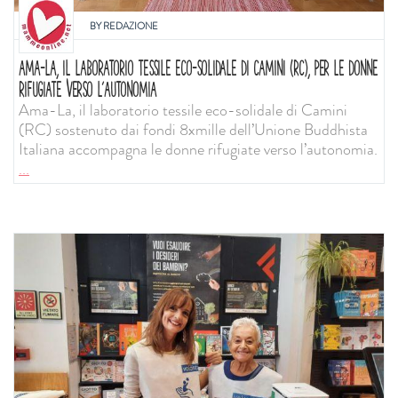
BY
REDAZIONE
AMA-LA, IL LABORATORIO TESSILE ECO-SOLIDALE DI CAMINI (RC), PER LE DONNE
RIFUGIATE VERSO L’AUTONOMIA
Ama-La, il laboratorio tessile eco-solidale di Camini
(RC) sostenuto dai fondi 8xmille dell’Unione Buddhista
Italiana accompagna le donne rifugiate verso l’autonomia.
...