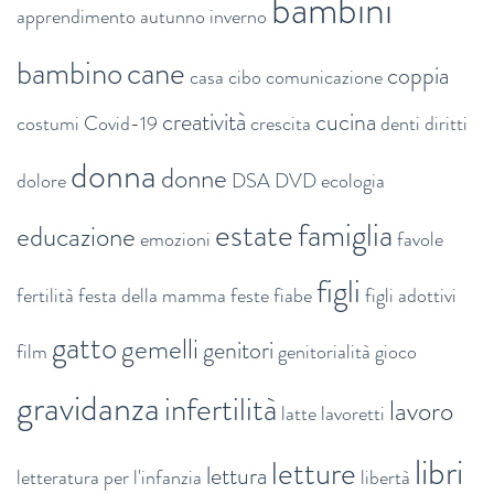
bambini
apprendimento
autunno inverno
bambino
cane
coppia
casa
cibo
comunicazione
creatività
cucina
costumi
Covid-19
crescita
denti
diritti
donna
donne
dolore
DSA
DVD
ecologia
estate
famiglia
educazione
emozioni
favole
figli
fertilità
festa della mamma
feste
fiabe
figli adottivi
gatto
gemelli
genitori
film
genitorialità
gioco
gravidanza
infertilità
lavoro
latte
lavoretti
libri
letture
lettura
letteratura per l'infanzia
libertà