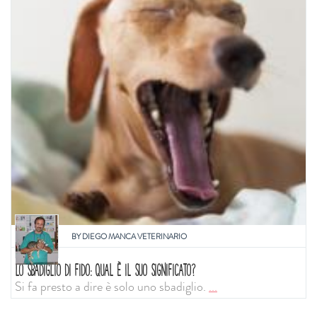
BY
DIEGO MANCA VETERINARIO
LO SBADIGLIO DI FIDO: QUAL È IL SUO SIGNIFICATO?
Si fa presto a dire è solo uno sbadiglio.
...