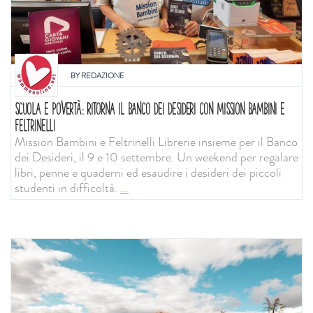
BY
REDAZIONE
SCUOLA E POVERTÀ: RITORNA IL BANCO DEI DESIDERI CON MISSION BAMBINI E
FELTRINELLI
Mission Bambini e Feltrinelli Librerie insieme per il Banco
dei Desideri, il 9 e 10 settembre. Un weekend per regalare
libri, penne e quaderni ed esaudire i desideri dei piccoli
studenti in difficoltà.
...