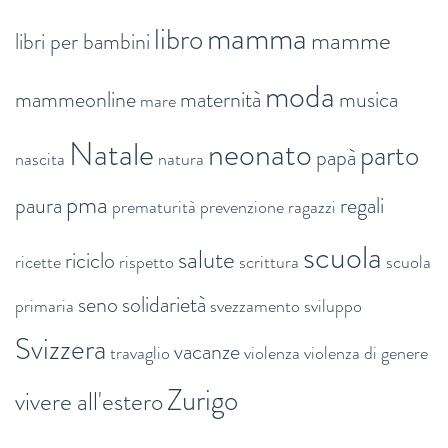
mamma
libro
mamme
libri per bambini
moda
mammeonline
maternità
musica
mare
Natale
neonato
parto
papà
nascita
natura
pma
paura
regali
prematurità
prevenzione
ragazzi
scuola
salute
riciclo
ricette
rispetto
scrittura
scuola
seno
solidarietà
primaria
svezzamento
sviluppo
Svizzera
vacanze
travaglio
violenza
violenza di genere
Zurigo
vivere all'estero