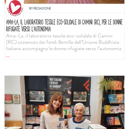
BY
REDAZIONE
AMA-LA, IL LABORATORIO TESSILE ECO-SOLIDALE DI CAMINI (RC), PER LE DONNE
RIFUGIATE VERSO L’AUTONOMIA
Ama-La, il laboratorio tessile eco-solidale di Camini
(RC) sostenuto dai fondi 8xmille dell’Unione Buddhista
Italiana accompagna le donne rifugiate verso l’autonomia.
...