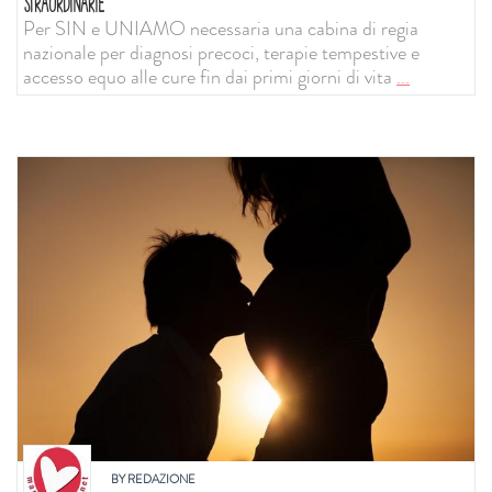
STRAORDINARIE
Per SIN e UNIAMO necessaria una cabina di regia
nazionale per diagnosi precoci, terapie tempestive e
accesso equo alle cure fin dai primi giorni di vita
...
BY
REDAZIONE