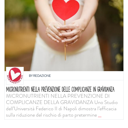
BY
REDAZIONE
MICRONUTRIENTI NELLA PREVENZIONE DELLE COMPLICANZE IN GRAVIDANZA
MICRONUTRIENTI NELLA PREVENZIONE DI
COMPLICANZE DELLA GRAVIDANZA Uno Studio
dell’Università Federico II di Napoli dimostra l’efficacia
sulla riduzione del rischio di parto pretermine
...