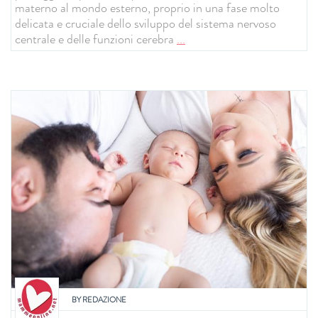
materno al mondo esterno, proprio in una fase molto
delicata e cruciale dello sviluppo del sistema nervoso
centrale e delle funzioni cerebra
...
BY
REDAZIONE