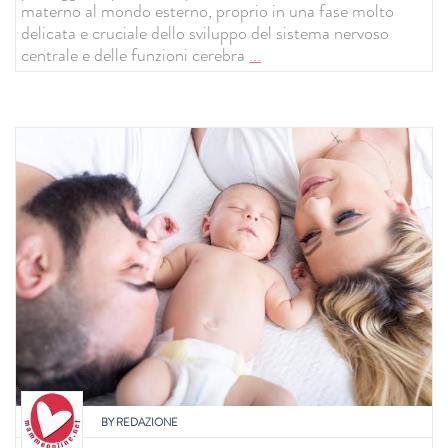
materno al mondo esterno, proprio in una fase molto
delicata e cruciale dello sviluppo del sistema nervoso
centrale e delle funzioni cerebra
...
BY
REDAZIONE