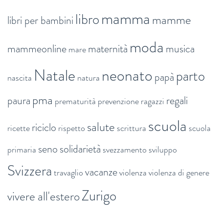
mamma
libro
mamme
libri per bambini
moda
mammeonline
maternità
musica
mare
Natale
neonato
parto
papà
nascita
natura
pma
paura
regali
prematurità
prevenzione
ragazzi
scuola
salute
riciclo
ricette
rispetto
scrittura
scuola
seno
solidarietà
primaria
svezzamento
sviluppo
Svizzera
vacanze
travaglio
violenza
violenza di genere
Zurigo
vivere all'estero