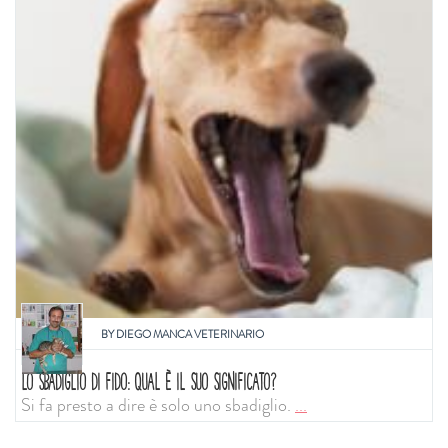
BY
DIEGO MANCA VETERINARIO
LO SBADIGLIO DI FIDO: QUAL È IL SUO SIGNIFICATO?
Si fa presto a dire è solo uno sbadiglio.
...