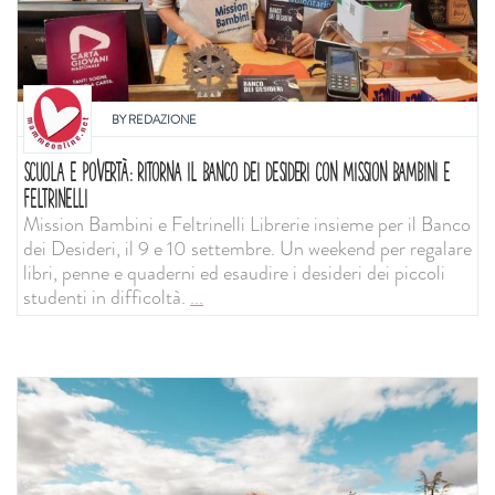
BY
REDAZIONE
SCUOLA E POVERTÀ: RITORNA IL BANCO DEI DESIDERI CON MISSION BAMBINI E
FELTRINELLI
Mission Bambini e Feltrinelli Librerie insieme per il Banco
dei Desideri, il 9 e 10 settembre. Un weekend per regalare
libri, penne e quaderni ed esaudire i desideri dei piccoli
studenti in difficoltà.
...