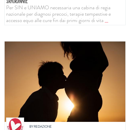
STRAORDINARIE
Per SIN e UNIAMO necessaria una cabina di regia
nazionale per diagnosi precoci, terapie tempestive e
accesso equo alle cure fin dai primi giorni di vita
...
BY
REDAZIONE