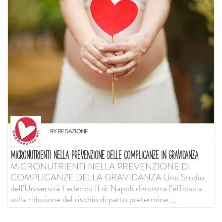
BY
REDAZIONE
MICRONUTRIENTI NELLA PREVENZIONE DELLE COMPLICANZE IN GRAVIDANZA
MICRONUTRIENTI NELLA PREVENZIONE DI
COMPLICANZE DELLA GRAVIDANZA Uno Studio
dell’Università Federico II di Napoli dimostra l’efficacia
sulla riduzione del rischio di parto pretermine
...