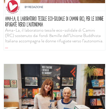
BY
REDAZIONE
AMA-LA, IL LABORATORIO TESSILE ECO-SOLIDALE DI CAMINI (RC), PER LE DONNE
RIFUGIATE VERSO L’AUTONOMIA
Ama-La, il laboratorio tessile eco-solidale di Camini
(RC) sostenuto dai fondi 8xmille dell’Unione Buddhista
Italiana accompagna le donne rifugiate verso l’autonomia.
...