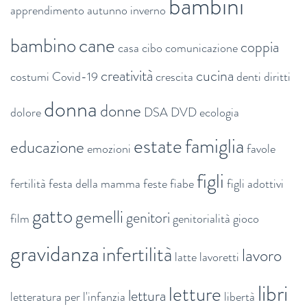
bambini
apprendimento
autunno inverno
bambino
cane
coppia
casa
cibo
comunicazione
creatività
cucina
costumi
Covid-19
crescita
denti
diritti
donna
donne
dolore
DSA
DVD
ecologia
estate
famiglia
educazione
emozioni
favole
figli
fertilità
festa della mamma
feste
fiabe
figli adottivi
gatto
gemelli
genitori
film
genitorialità
gioco
gravidanza
infertilità
lavoro
latte
lavoretti
libri
letture
lettura
letteratura per l'infanzia
libertà