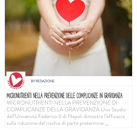
BY
REDAZIONE
MICRONUTRIENTI NELLA PREVENZIONE DELLE COMPLICANZE IN GRAVIDANZA
MICRONUTRIENTI NELLA PREVENZIONE DI
COMPLICANZE DELLA GRAVIDANZA Uno Studio
dell’Università Federico II di Napoli dimostra l’efficacia
sulla riduzione del rischio di parto pretermine
...