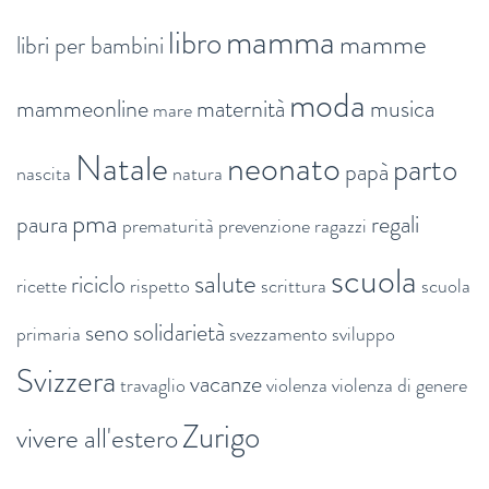
mamma
libro
mamme
libri per bambini
moda
mammeonline
maternità
musica
mare
Natale
neonato
parto
papà
nascita
natura
pma
paura
regali
prematurità
prevenzione
ragazzi
scuola
salute
riciclo
ricette
rispetto
scrittura
scuola
seno
solidarietà
primaria
svezzamento
sviluppo
Svizzera
vacanze
travaglio
violenza
violenza di genere
Zurigo
vivere all'estero