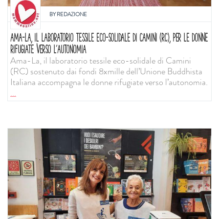
BY
REDAZIONE
AMA-LA, IL LABORATORIO TESSILE ECO-SOLIDALE DI CAMINI (RC), PER LE DONNE
RIFUGIATE VERSO L’AUTONOMIA
Ama-La, il laboratorio tessile eco-solidale di Camini
(RC) sostenuto dai fondi 8xmille dell’Unione Buddhista
Italiana accompagna le donne rifugiate verso l’autonomia.
...