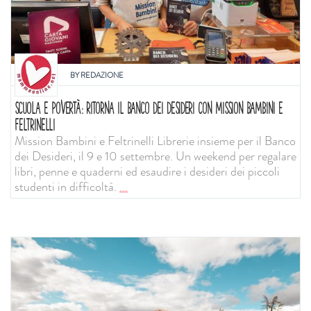
BY
REDAZIONE
SCUOLA E POVERTÀ: RITORNA IL BANCO DEI DESIDERI CON MISSION BAMBINI E
FELTRINELLI
Mission Bambini e Feltrinelli Librerie insieme per il Banco
dei Desideri, il 9 e 10 settembre. Un weekend per regalare
libri, penne e quaderni ed esaudire i desideri dei piccoli
studenti in difficoltà.
...