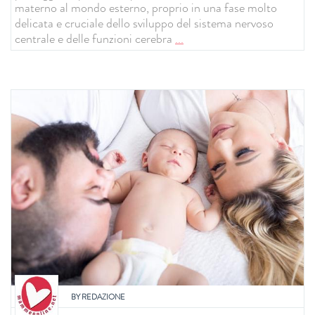
materno al mondo esterno, proprio in una fase molto
delicata e cruciale dello sviluppo del sistema nervoso
centrale e delle funzioni cerebra
...
BY
REDAZIONE