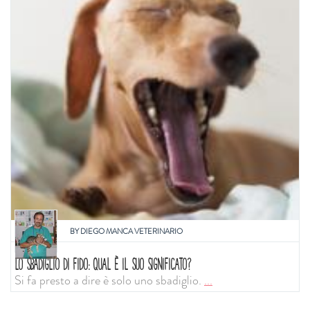
BY
DIEGO MANCA VETERINARIO
LO SBADIGLIO DI FIDO: QUAL È IL SUO SIGNIFICATO?
Si fa presto a dire è solo uno sbadiglio.
...