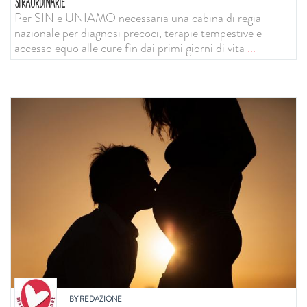
STRAORDINARIE
Per SIN e UNIAMO necessaria una cabina di regia
nazionale per diagnosi precoci, terapie tempestive e
accesso equo alle cure fin dai primi giorni di vita
...
BY
REDAZIONE