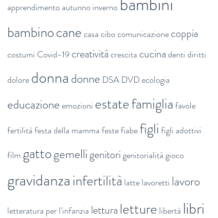
bambini
apprendimento
autunno inverno
bambino
cane
coppia
casa
cibo
comunicazione
creatività
cucina
costumi
Covid-19
crescita
denti
diritti
donna
donne
dolore
DSA
DVD
ecologia
estate
famiglia
educazione
emozioni
favole
figli
fertilità
festa della mamma
feste
fiabe
figli adottivi
gatto
gemelli
genitori
film
genitorialità
gioco
gravidanza
infertilità
lavoro
latte
lavoretti
libri
letture
lettura
letteratura per l'infanzia
libertà