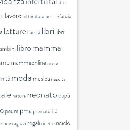
vidanza
infertilità
latte
lavoro
ti
letteratura per l'infanzia
libri
letture
ra
libri
libertà
mamma
libro
ambini
mme
mammeonline
mare
moda
nità
musica
nascita
ale
neonato
papà
natura
to
pma
paura
prematurità
regali
riciclo
nzione
ragazzi
ricette