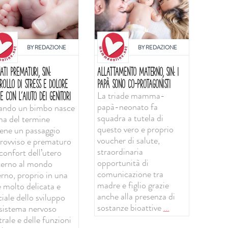
BY
REDAZIONE
BY
REDAZIONE
ATI PREMATURI, SIN:
ALLATTAMENTO MATERNO, SIN: I
ROLLO DI STRESS E DOLORE
PAPÀ SONO CO-PROTAGONISTI
La triade mamma-
E CON L'AIUTO DEI GENITORI
papà-neonato fa
ndo un bimbo nasce
squadra a tutela di
ma del termine
questo vero e proprio
iene un passaggio
voucher di salute,
rovviso e prematuro
straordinaria
confort dell’utero
opportunità di
erno al mondo
comunicazione tra
erno, proprio in una
madre e figlio grazie
e molto delicata e
anche alla presenza di
iale dello sviluppo
sostanze bioattive
...
 sistema nervoso
rale e delle funzioni