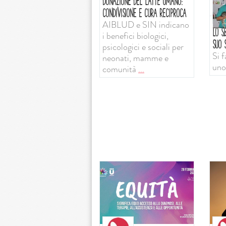
DONAZIONE DEL LATTE UMANO:
CONDIVISIONE E CURA RECIPROCA
AIBLUD e SIN indicano
LO SB
i benefici biologici,
SUO S
psicologici e sociali per
Si f
neonati, mamme e
uno
comunità
...