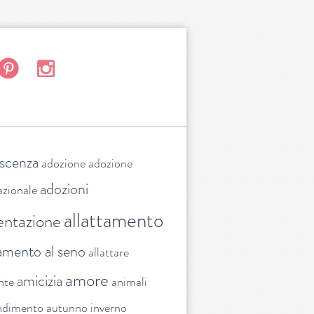
escenza
adozione
adozione
adozioni
azionale
allattamento
entazione
tamento al seno
allattare
amore
amicizia
nte
animali
ndimento
autunno inverno