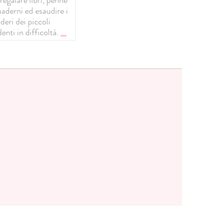
uaderni ed esaudire i
deri dei piccoli
enti in difficoltà.
...