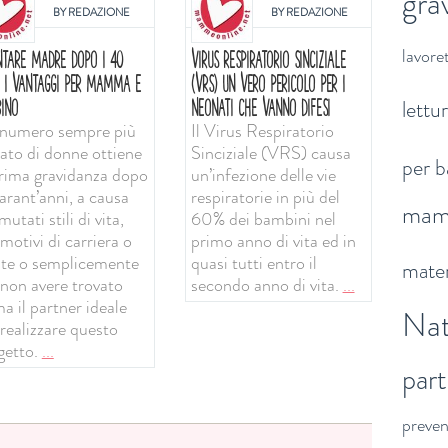
gra
BY
REDAZIONE
BY
REDAZIONE
lavoret
NTARE MADRE DOPO I 40
VIRUS RESPIRATORIO SINCIZIALE
: I VANTAGGI PER MAMMA E
(VRS) UN VERO PERICOLO PER I
lettu
INO
NEONATI CHE VANNO DIFESI
numero sempre più
Il Virus Respiratorio
vato di donne ottiene
Sinciziale (VRS) causa
per b
prima gravidanza dopo
un’infezione delle vie
arant’anni, a causa
respiratorie in più del
ma
mutati stili di vita,
60% dei bambini nel
motivi di carriera o
primo anno di vita ed in
ute o semplicemente
quasi tutti entro il
mater
 non avere trovato
secondo anno di vita.
...
a il partner ideale
Nat
 realizzare questo
getto.
...
par
preve