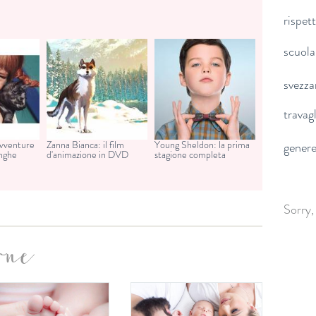
rispet
scuola
svezz
travag
avventure
Zanna Bianca: il film
Young Sheldon: la prima
gener
unghe
d'animazione in DVD
stagione completa
Sorry,
one