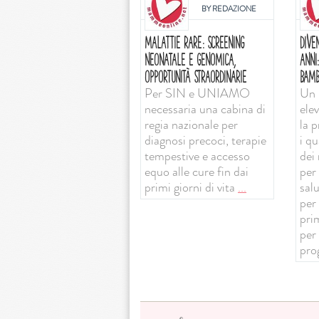
BY
REDAZIONE
MALATTIE RARE: SCREENING
DIVE
NEONATALE E GENOMICA,
ANNI
OPPORTUNITÀ STRAORDINARIE
BAMB
Per SIN e UNIAMO
Un 
necessaria una cabina di
ele
regia nazionale per
la 
diagnosi precoci, terapie
i qu
tempestive e accesso
dei 
equo alle cure fin dai
per 
primi giorni di vita
...
sal
per
prim
per
pro