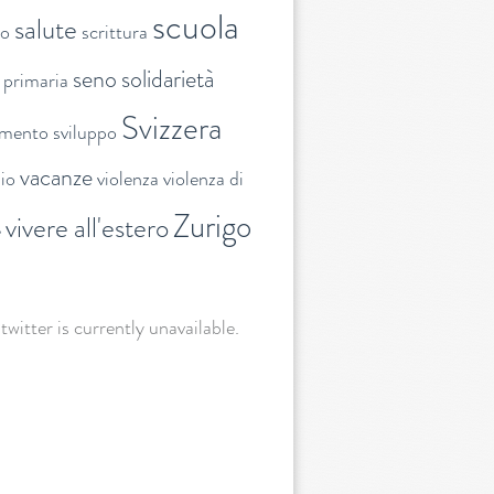
scuola
salute
to
scrittura
seno
solidarietà
 primaria
Svizzera
amento
sviluppo
vacanze
lio
violenza
violenza di
Zurigo
vivere all'estero
e
 twitter is currently unavailable.