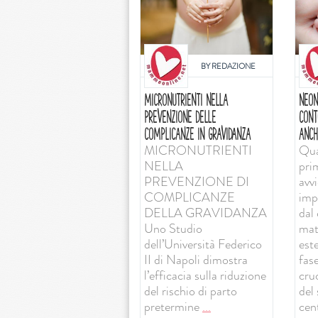
BY
REDAZIONE
MICRONUTRIENTI NELLA
NEON
PREVENZIONE DELLE
CONT
COMPLICANZE IN GRAVIDANZA
ANCH
MICRONUTRIENTI
Qua
NELLA
pri
PREVENZIONE DI
avv
COMPLICANZE
imp
DELLA GRAVIDANZA
dal 
Uno Studio
mat
dell’Università Federico
est
II di Napoli dimostra
fas
l’efficacia sulla riduzione
cruc
del rischio di parto
del
pretermine
...
cent