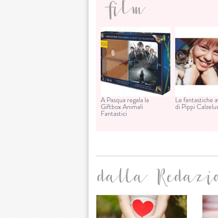
film
A Pasqua regala la
Le fantastiche 
Giftbox Animali
di Pippi Calzel
Fantastici
dalla Redazi