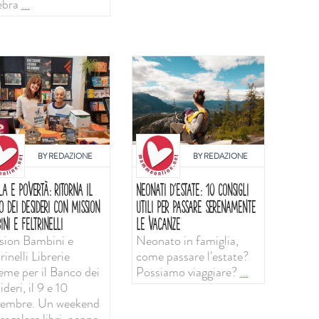
ebra
...
BY
REDAZIONE
BY
REDAZIONE
LA E POVERTÀ: RITORNA IL
NEONATI D'ESTATE: 10 CONSIGLI
O DEI DESIDERI CON MISSION
UTILI PER PASSARE SERENAMENTE
INI E FELTRINELLI
LE VACANZE
sion Bambini e
Neonato in famiglia,
rinelli Librerie
come passare l'estate?
ieme per il Banco dei
Possiamo viaggiare?
...
deri, il 9 e 10
tembre. Un weekend
regalare libri, penne