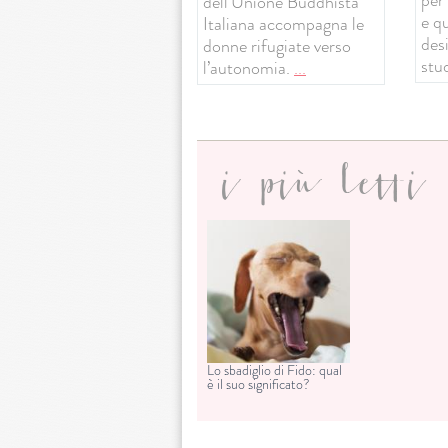
dell’Unione Buddhista
e q
Italiana accompagna le
desi
donne rifugiate verso
stud
l’autonomia.
...
i più letti
Lo sbadiglio di Fido: qual
è il suo significato?