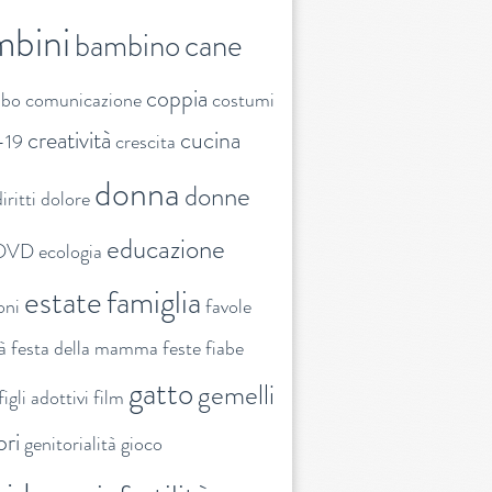
mbini
bambino
cane
coppia
ibo
comunicazione
costumi
creatività
cucina
-19
crescita
donna
donne
iritti
dolore
educazione
DVD
ecologia
estate
famiglia
oni
favole
tà
festa della mamma
feste
fiabe
gatto
gemelli
figli adottivi
film
ori
genitorialità
gioco