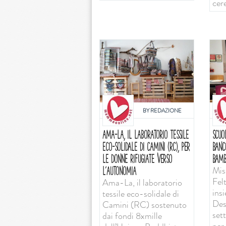
cer
BY
REDAZIONE
AMA-LA, IL LABORATORIO TESSILE
SCUO
ECO-SOLIDALE DI CAMINI (RC), PER
BANC
LE DONNE RIFUGIATE VERSO
BAMB
Mis
L’AUTONOMIA
Felt
Ama-La, il laboratorio
ins
tessile eco-solidale di
Desi
Camini (RC) sostenuto
set
dai fondi 8xmille
per 