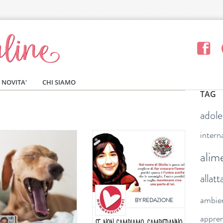
NOVITA'
CHI SIAMO
TAG
adol
intern
alim
allat
ambie
BY
REDAZIONE
appre