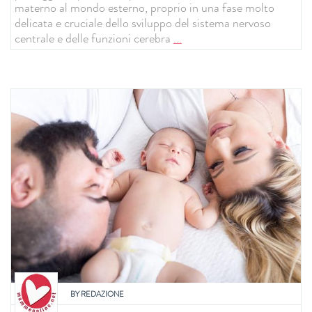
materno al mondo esterno, proprio in una fase molto
delicata e cruciale dello sviluppo del sistema nervoso
centrale e delle funzioni cerebra
...
BY
REDAZIONE