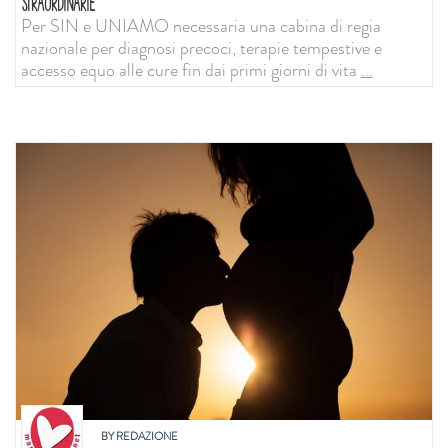
STRAORDINARIE
Per SIN e UNIAMO necessaria una cabina di regia
nazionale per diagnosi precoci, terapie tempestive e
accesso equo alle cure fin dai primi giorni di vita
...
BY
REDAZIONE