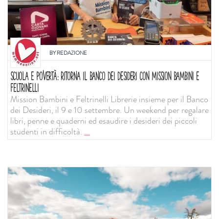
BY
REDAZIONE
SCUOLA E POVERTÀ: RITORNA IL BANCO DEI DESIDERI CON MISSION BAMBINI E
FELTRINELLI
Mission Bambini e Feltrinelli Librerie insieme per il Banco
dei Desideri, il 9 e 10 settembre. Un weekend per regalare
libri, penne e quaderni ed esaudire i desideri dei piccoli
studenti in difficoltà.
...