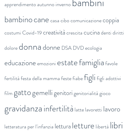
bambini
apprendimento
autunno inverno
bambino
cane
coppia
casa
cibo
comunicazione
creatività
cucina
costumi
Covid-19
crescita
denti
diritti
donna
donne
dolore
DSA
DVD
ecologia
estate
famiglia
educazione
emozioni
favole
figli
fertilità
festa della mamma
feste
fiabe
figli adottivi
gatto
gemelli
genitori
film
genitorialità
gioco
gravidanza
infertilità
lavoro
latte
lavoretti
libri
letture
lettura
letteratura per l'infanzia
libertà