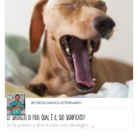
BY
DIEGO MANCA VETERINARIO
LO SBADIGLIO DI FIDO: QUAL È IL SUO SIGNIFICATO?
Si fa presto a dire è solo uno sbadiglio.
...