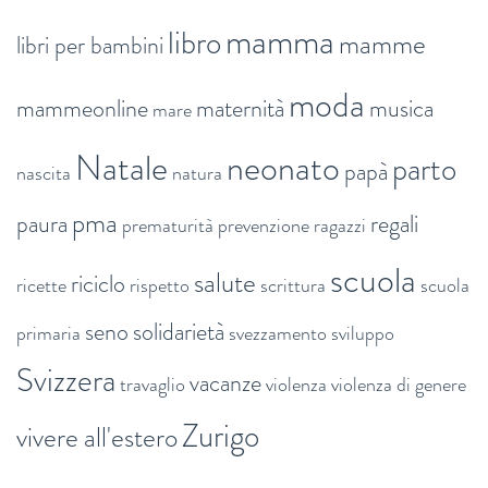
mamma
libro
mamme
libri per bambini
moda
mammeonline
maternità
musica
mare
Natale
neonato
parto
papà
nascita
natura
pma
paura
regali
prematurità
prevenzione
ragazzi
scuola
salute
riciclo
ricette
rispetto
scrittura
scuola
seno
solidarietà
primaria
svezzamento
sviluppo
Svizzera
vacanze
travaglio
violenza
violenza di genere
Zurigo
vivere all'estero