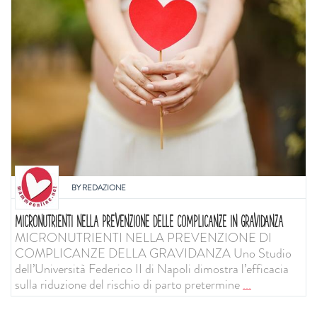
BY
REDAZIONE
MICRONUTRIENTI NELLA PREVENZIONE DELLE COMPLICANZE IN GRAVIDANZA
MICRONUTRIENTI NELLA PREVENZIONE DI
COMPLICANZE DELLA GRAVIDANZA Uno Studio
dell’Università Federico II di Napoli dimostra l’efficacia
sulla riduzione del rischio di parto pretermine
...