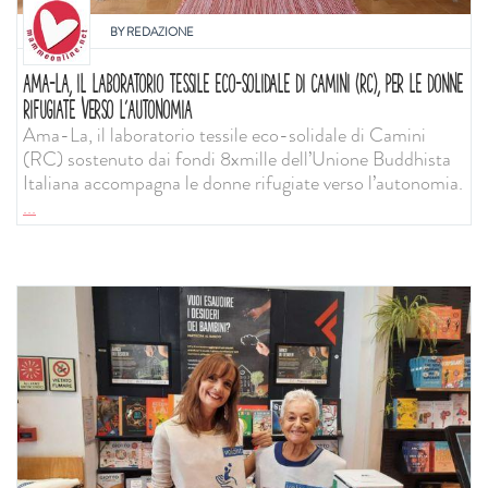
BY
REDAZIONE
AMA-LA, IL LABORATORIO TESSILE ECO-SOLIDALE DI CAMINI (RC), PER LE DONNE
RIFUGIATE VERSO L’AUTONOMIA
Ama-La, il laboratorio tessile eco-solidale di Camini
(RC) sostenuto dai fondi 8xmille dell’Unione Buddhista
Italiana accompagna le donne rifugiate verso l’autonomia.
...