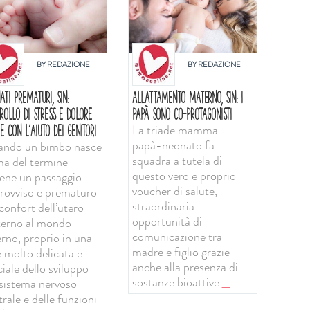
BY
REDAZIONE
BY
REDAZIONE
ATI PREMATURI, SIN:
ALLATTAMENTO MATERNO, SIN: I
ROLLO DI STRESS E DOLORE
PAPÀ SONO CO-PROTAGONISTI
La triade mamma-
E CON L'AIUTO DEI GENITORI
papà-neonato fa
ndo un bimbo nasce
squadra a tutela di
ma del termine
questo vero e proprio
iene un passaggio
voucher di salute,
rovviso e prematuro
straordinaria
confort dell’utero
opportunità di
erno al mondo
comunicazione tra
erno, proprio in una
madre e figlio grazie
e molto delicata e
anche alla presenza di
iale dello sviluppo
sostanze bioattive
...
 sistema nervoso
rale e delle funzioni