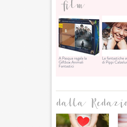
film
A Pasqua regala la
Le fantastiche 
Giftbox Animali
di Pippi Calzel
Fantastici
dalla Redazi