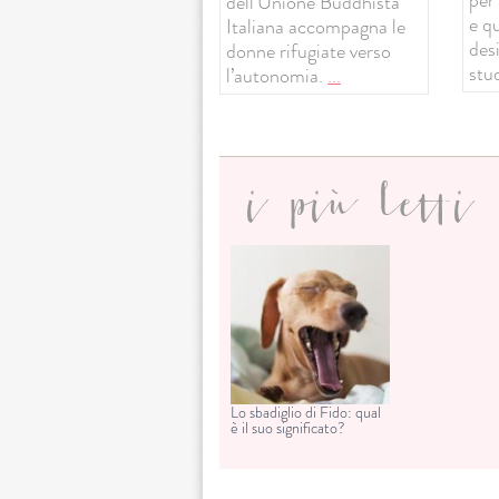
dell’Unione Buddhista
e q
Italiana accompagna le
desi
donne rifugiate verso
stud
l’autonomia.
...
i più letti
Lo sbadiglio di Fido: qual
è il suo significato?