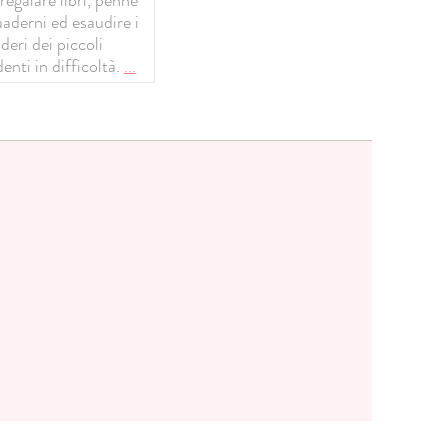
uaderni ed esaudire i
deri dei piccoli
enti in difficoltà.
...