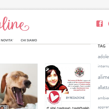
NOVITA'
CHI SIAMO
TAG
adol
intern
alim
allat
ambie
BY
REDAZIONE
appre