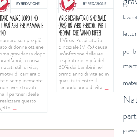
gra
BY
REDAZIONE
BY
REDAZIONE
lavoret
NTARE MADRE DOPO I 40
VIRUS RESPIRATORIO SINCIZIALE
: I VANTAGGI PER MAMMA E
(VRS) UN VERO PERICOLO PER I
lettu
INO
NEONATI CHE VANNO DIFESI
numero sempre più
Il Virus Respiratorio
vato di donne ottiene
Sinciziale (VRS) causa
per b
prima gravidanza dopo
un’infezione delle vie
arant’anni, a causa
respiratorie in più del
ma
mutati stili di vita,
60% dei bambini nel
motivi di carriera o
primo anno di vita ed in
ute o semplicemente
quasi tutti entro il
mater
 non avere trovato
secondo anno di vita.
...
a il partner ideale
Nat
 realizzare questo
getto.
...
par
preve