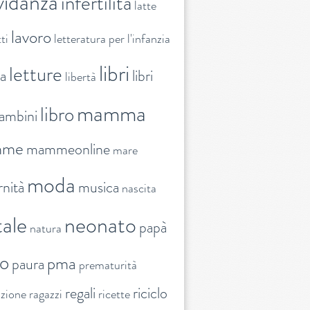
vidanza
infertilità
latte
lavoro
ti
letteratura per l'infanzia
libri
letture
ra
libri
libertà
mamma
libro
ambini
mme
mammeonline
mare
moda
nità
musica
nascita
ale
neonato
papà
natura
to
pma
paura
prematurità
regali
riciclo
nzione
ragazzi
ricette