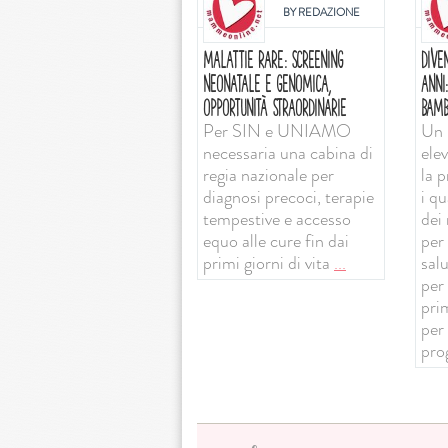
BY
REDAZIONE
MALATTIE RARE: SCREENING
DIVE
NEONATALE E GENOMICA,
ANNI
OPPORTUNITÀ STRAORDINARIE
BAMB
Per SIN e UNIAMO
Un 
necessaria una cabina di
ele
regia nazionale per
la 
diagnosi precoci, terapie
i qu
tempestive e accesso
dei 
equo alle cure fin dai
per 
primi giorni di vita
...
sal
per
prim
per
pro