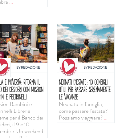
ebra
...
BY
REDAZIONE
BY
REDAZIONE
LA E POVERTÀ: RITORNA IL
NEONATI D'ESTATE: 10 CONSIGLI
O DEI DESIDERI CON MISSION
UTILI PER PASSARE SERENAMENTE
INI E FELTRINELLI
LE VACANZE
sion Bambini e
Neonato in famiglia,
rinelli Librerie
come passare l'estate?
ieme per il Banco dei
Possiamo viaggiare?
...
deri, il 9 e 10
tembre. Un weekend
regalare libri, penne