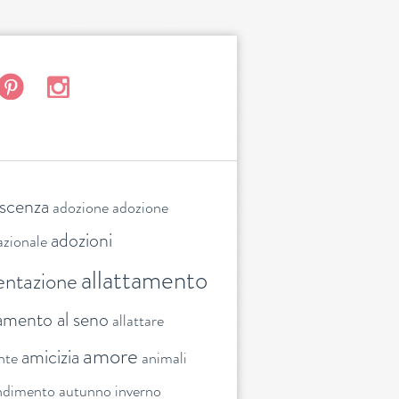
escenza
adozione
adozione
adozioni
azionale
allattamento
entazione
tamento al seno
allattare
amore
amicizia
nte
animali
ndimento
autunno inverno