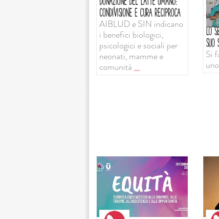
DONAZIONE DEL LATTE UMANO:
CONDIVISIONE E CURA RECIPROCA
AIBLUD e SIN indicano
LO SB
i benefici biologici,
SUO S
psicologici e sociali per
Si f
neonati, mamme e
uno
comunità
...