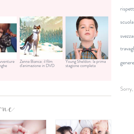
rispet
scuola
svezz
travag
avventure
Zanna Bianca: il film
Young Sheldon: la prima
gener
unghe
d'animazione in DVD
stagione completa
Sorry,
one