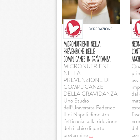
BY
REDAZIONE
MICRONUTRIENTI NELLA
NEON
PREVENZIONE DELLE
CONT
COMPLICANZE IN GRAVIDANZA
ANCH
MICRONUTRIENTI
Qua
NELLA
pri
PREVENZIONE DI
avv
COMPLICANZE
imp
DELLA GRAVIDANZA
dal 
Uno Studio
mat
dell’Università Federico
est
II di Napoli dimostra
fas
l’efficacia sulla riduzione
cruc
del rischio di parto
del
pretermine
...
cent