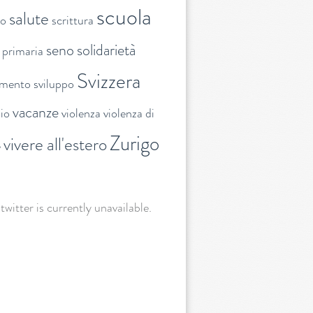
scuola
salute
to
scrittura
seno
solidarietà
 primaria
Svizzera
amento
sviluppo
vacanze
lio
violenza
violenza di
Zurigo
vivere all'estero
e
 twitter is currently unavailable.