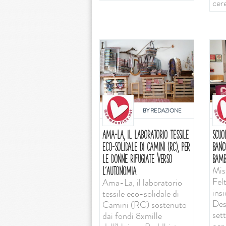
cer
BY
REDAZIONE
AMA-LA, IL LABORATORIO TESSILE
SCUO
ECO-SOLIDALE DI CAMINI (RC), PER
BANC
LE DONNE RIFUGIATE VERSO
BAMB
Mis
L’AUTONOMIA
Felt
Ama-La, il laboratorio
ins
tessile eco-solidale di
Desi
Camini (RC) sostenuto
set
dai fondi 8xmille
per 