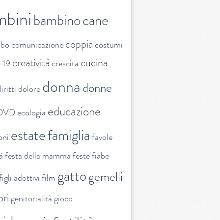
mbini
bambino
cane
coppia
ibo
comunicazione
costumi
creatività
cucina
-19
crescita
donna
donne
iritti
dolore
educazione
DVD
ecologia
estate
famiglia
oni
favole
tà
festa della mamma
feste
fiabe
gatto
gemelli
figli adottivi
film
ori
genitorialità
gioco