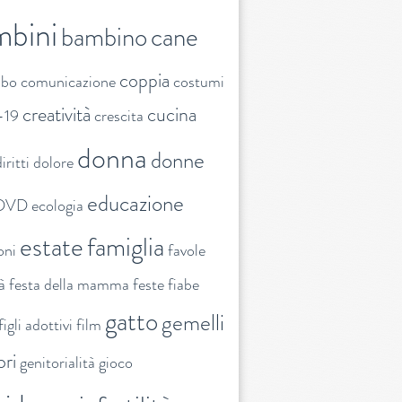
mbini
bambino
cane
coppia
ibo
comunicazione
costumi
creatività
cucina
-19
crescita
donna
donne
iritti
dolore
educazione
DVD
ecologia
estate
famiglia
oni
favole
tà
festa della mamma
feste
fiabe
gatto
gemelli
figli adottivi
film
ori
genitorialità
gioco