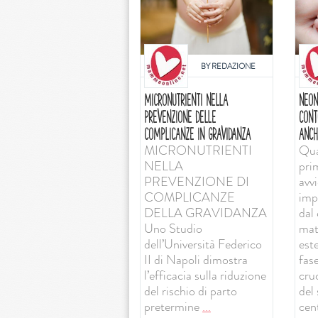
BY
REDAZIONE
MICRONUTRIENTI NELLA
NEON
PREVENZIONE DELLE
CONT
COMPLICANZE IN GRAVIDANZA
ANCH
MICRONUTRIENTI
Qua
NELLA
pri
PREVENZIONE DI
avv
COMPLICANZE
imp
DELLA GRAVIDANZA
dal 
Uno Studio
mat
dell’Università Federico
est
II di Napoli dimostra
fas
l’efficacia sulla riduzione
cruc
del rischio di parto
del
pretermine
...
cent