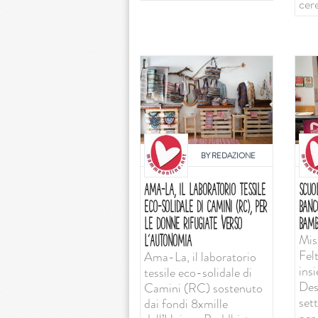
cer
BY
REDAZIONE
AMA-LA, IL LABORATORIO TESSILE
SCUO
ECO-SOLIDALE DI CAMINI (RC), PER
BANC
LE DONNE RIFUGIATE VERSO
BAMB
Mis
L’AUTONOMIA
Felt
Ama-La, il laboratorio
ins
tessile eco-solidale di
Desi
Camini (RC) sostenuto
set
dai fondi 8xmille
per 