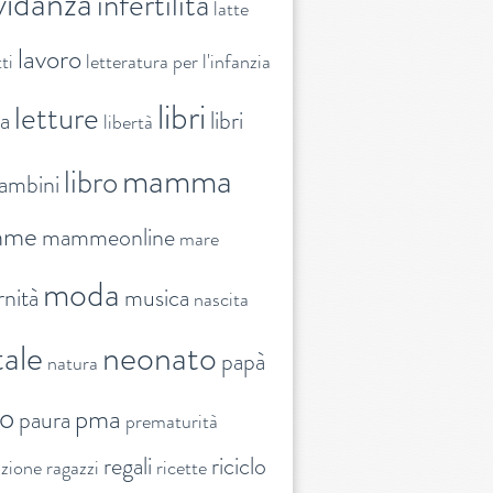
vidanza
infertilità
latte
lavoro
ti
letteratura per l'infanzia
libri
letture
ra
libri
libertà
mamma
libro
ambini
mme
mammeonline
mare
moda
nità
musica
nascita
ale
neonato
papà
natura
to
pma
paura
prematurità
regali
riciclo
nzione
ragazzi
ricette