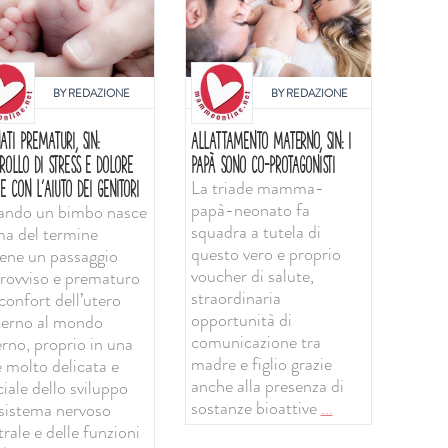
BY
REDAZIONE
BY
REDAZIONE
ATI PREMATURI, SIN:
ALLATTAMENTO MATERNO, SIN: I
ROLLO DI STRESS E DOLORE
PAPÀ SONO CO-PROTAGONISTI
La triade mamma-
E CON L'AIUTO DEI GENITORI
papà-neonato fa
ndo un bimbo nasce
squadra a tutela di
ma del termine
questo vero e proprio
iene un passaggio
voucher di salute,
rovviso e prematuro
straordinaria
confort dell’utero
opportunità di
erno al mondo
comunicazione tra
erno, proprio in una
madre e figlio grazie
e molto delicata e
anche alla presenza di
iale dello sviluppo
sostanze bioattive
...
 sistema nervoso
rale e delle funzioni