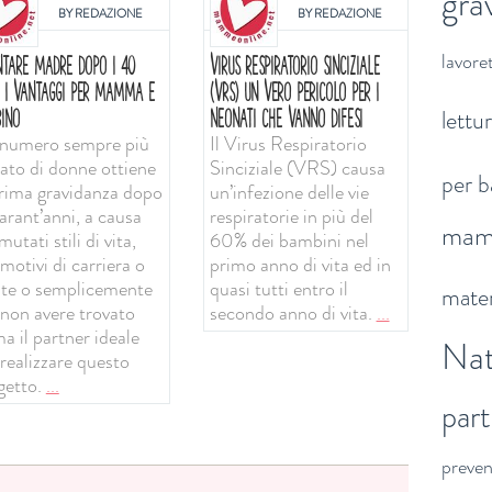
gra
BY
REDAZIONE
BY
REDAZIONE
lavoret
NTARE MADRE DOPO I 40
VIRUS RESPIRATORIO SINCIZIALE
: I VANTAGGI PER MAMMA E
(VRS) UN VERO PERICOLO PER I
lettu
INO
NEONATI CHE VANNO DIFESI
numero sempre più
Il Virus Respiratorio
vato di donne ottiene
Sinciziale (VRS) causa
per b
prima gravidanza dopo
un’infezione delle vie
arant’anni, a causa
respiratorie in più del
ma
mutati stili di vita,
60% dei bambini nel
motivi di carriera o
primo anno di vita ed in
ute o semplicemente
quasi tutti entro il
mater
 non avere trovato
secondo anno di vita.
...
a il partner ideale
Nat
 realizzare questo
getto.
...
par
preve