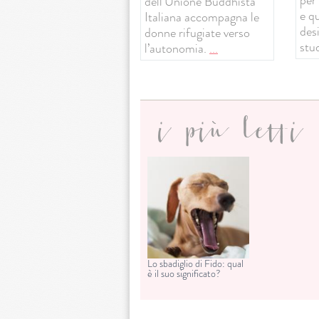
dell’Unione Buddhista
e q
Italiana accompagna le
desi
donne rifugiate verso
stud
l’autonomia.
...
i più letti
Lo sbadiglio di Fido: qual
è il suo significato?