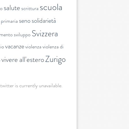
scuola
salute
to
scrittura
seno
solidarietà
 primaria
Svizzera
amento
sviluppo
vacanze
lio
violenza
violenza di
Zurigo
vivere all'estero
e
 twitter is currently unavailable.