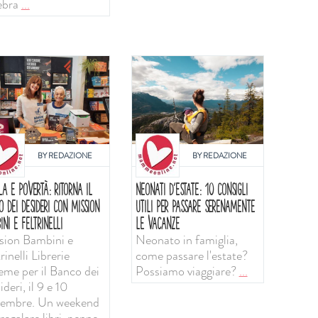
ebra
...
BY
REDAZIONE
BY
REDAZIONE
LA E POVERTÀ: RITORNA IL
NEONATI D'ESTATE: 10 CONSIGLI
O DEI DESIDERI CON MISSION
UTILI PER PASSARE SERENAMENTE
INI E FELTRINELLI
LE VACANZE
sion Bambini e
Neonato in famiglia,
rinelli Librerie
come passare l'estate?
ieme per il Banco dei
Possiamo viaggiare?
...
deri, il 9 e 10
tembre. Un weekend
regalare libri, penne