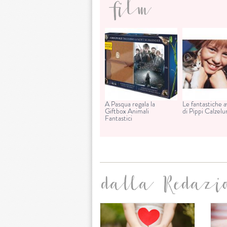
film
A Pasqua regala la
Le fantastiche 
Giftbox Animali
di Pippi Calzel
Fantastici
dalla Redazi