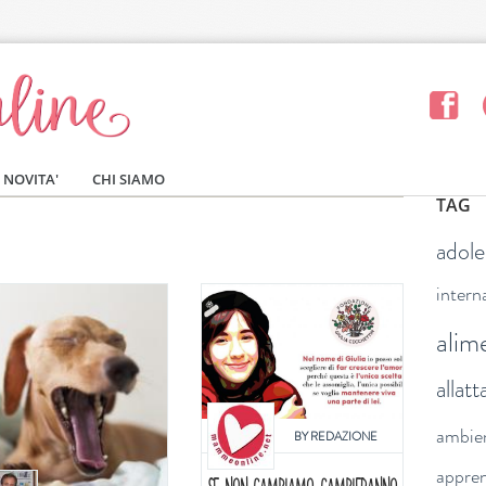
NOVITA'
CHI SIAMO
TAG
adol
intern
alim
allat
ambie
BY
REDAZIONE
appre