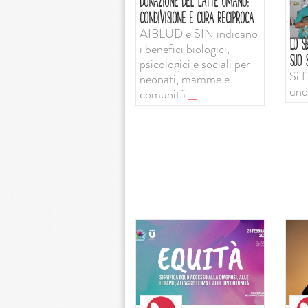
DONAZIONE DEL LATTE UMANO:
CONDIVISIONE E CURA RECIPROCA
AIBLUD e SIN indicano
LO SB
i benefici biologici,
SUO S
psicologici e sociali per
Si f
neonati, mamme e
uno
comunità
...