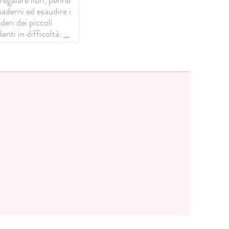
uaderni ed esaudire i
deri dei piccoli
enti in difficoltà.
...