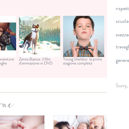
rispet
scuola
svezz
travag
avventure
Zanna Bianca: il film
Young Sheldon: la prima
gener
unghe
d'animazione in DVD
stagione completa
Sorry,
one