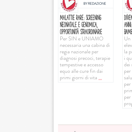
BY
REDAZIONE
MALATTIE RARE: SCREENING
DIVE
NEONATALE E GENOMICA,
ANNI
OPPORTUNITÀ STRAORDINARIE
BAMB
Per SIN e UNIAMO
Un 
necessaria una cabina di
ele
regia nazionale per
la 
diagnosi precoci, terapie
i qu
tempestive e accesso
dei 
equo alle cure fin dai
per 
primi giorni di vita
...
sal
per
prim
per
pro