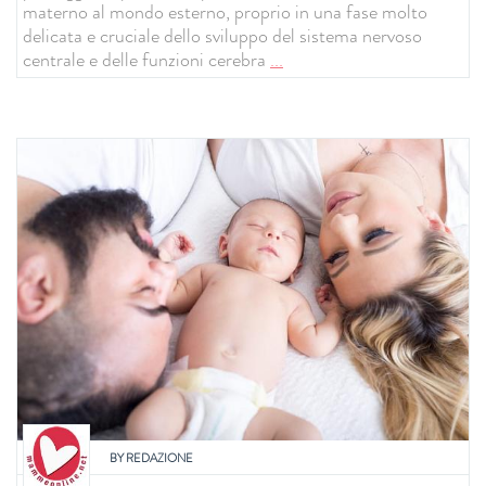
materno al mondo esterno, proprio in una fase molto
delicata e cruciale dello sviluppo del sistema nervoso
centrale e delle funzioni cerebra
...
BY
REDAZIONE