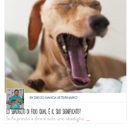
BY
DIEGO MANCA VETERINARIO
LO SBADIGLIO DI FIDO: QUAL È IL SUO SIGNIFICATO?
Si fa presto a dire è solo uno sbadiglio.
...