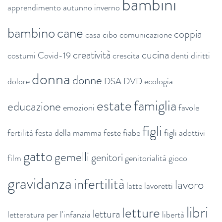
bambini
apprendimento
autunno inverno
bambino
cane
coppia
casa
cibo
comunicazione
creatività
cucina
costumi
Covid-19
crescita
denti
diritti
donna
donne
dolore
DSA
DVD
ecologia
estate
famiglia
educazione
emozioni
favole
figli
fertilità
festa della mamma
feste
fiabe
figli adottivi
gatto
gemelli
genitori
film
genitorialità
gioco
gravidanza
infertilità
lavoro
latte
lavoretti
libri
letture
lettura
letteratura per l'infanzia
libertà