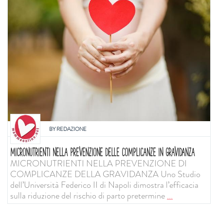
BY
REDAZIONE
MICRONUTRIENTI NELLA PREVENZIONE DELLE COMPLICANZE IN GRAVIDANZA
MICRONUTRIENTI NELLA PREVENZIONE DI
COMPLICANZE DELLA GRAVIDANZA Uno Studio
dell’Università Federico II di Napoli dimostra l’efficacia
sulla riduzione del rischio di parto pretermine
...