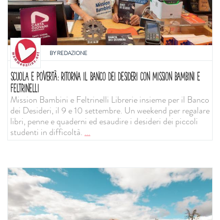
BY
REDAZIONE
SCUOLA E POVERTÀ: RITORNA IL BANCO DEI DESIDERI CON MISSION BAMBINI E
FELTRINELLI
Mission Bambini e Feltrinelli Librerie insieme per il Banco
dei Desideri, il 9 e 10 settembre. Un weekend per regalare
libri, penne e quaderni ed esaudire i desideri dei piccoli
studenti in difficoltà.
...