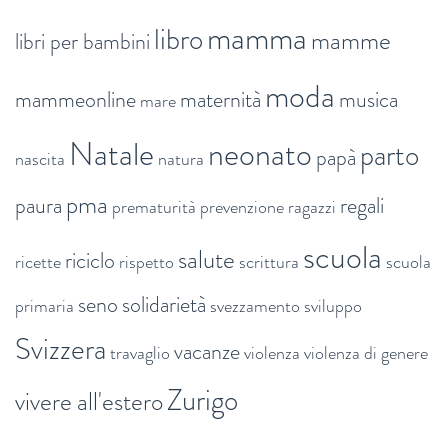
mamma
libro
mamme
libri per bambini
moda
mammeonline
maternità
musica
mare
Natale
neonato
parto
papà
nascita
natura
pma
paura
regali
prematurità
prevenzione
ragazzi
scuola
salute
riciclo
ricette
rispetto
scrittura
scuola
seno
solidarietà
primaria
svezzamento
sviluppo
Svizzera
vacanze
travaglio
violenza
violenza di genere
Zurigo
vivere all'estero