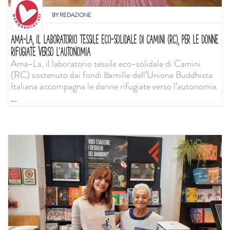
BY
REDAZIONE
AMA-LA, IL LABORATORIO TESSILE ECO-SOLIDALE DI CAMINI (RC), PER LE DONNE
RIFUGIATE VERSO L’AUTONOMIA
Ama-La, il laboratorio tessile eco-solidale di Camini
(RC) sostenuto dai fondi 8xmille dell’Unione Buddhista
Italiana accompagna le donne rifugiate verso l’autonomia.
...