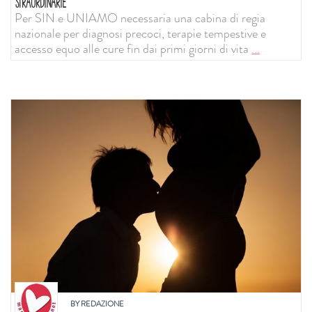
STRAORDINARIE
Per SIN e UNIAMO necessaria una cabina di regia
nazionale per diagnosi precoci, terapie tempestive e
accesso equo alle cure fin dai primi giorni di vita
...
BY
REDAZIONE