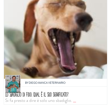
BY
DIEGO MANCA VETERINARIO
LO SBADIGLIO DI FIDO: QUAL È IL SUO SIGNIFICATO?
Si fa presto a dire è solo uno sbadiglio.
...