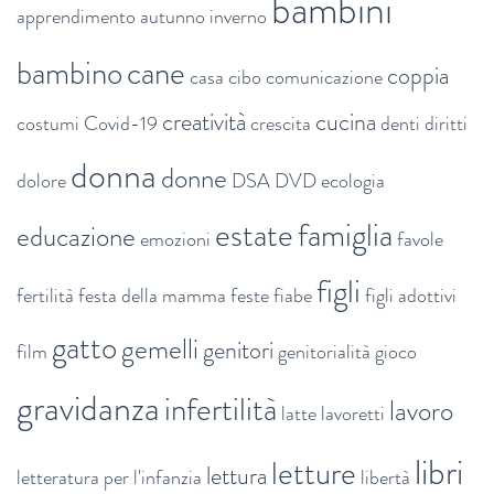
bambini
apprendimento
autunno inverno
bambino
cane
coppia
casa
cibo
comunicazione
creatività
cucina
costumi
Covid-19
crescita
denti
diritti
donna
donne
dolore
DSA
DVD
ecologia
estate
famiglia
educazione
emozioni
favole
figli
fertilità
festa della mamma
feste
fiabe
figli adottivi
gatto
gemelli
genitori
film
genitorialità
gioco
gravidanza
infertilità
lavoro
latte
lavoretti
libri
letture
lettura
letteratura per l'infanzia
libertà