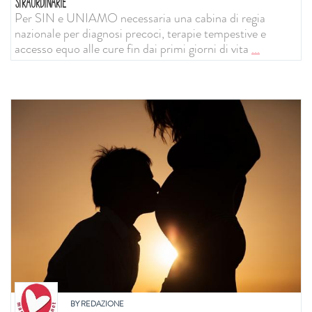
STRAORDINARIE
Per SIN e UNIAMO necessaria una cabina di regia
nazionale per diagnosi precoci, terapie tempestive e
accesso equo alle cure fin dai primi giorni di vita
...
BY
REDAZIONE