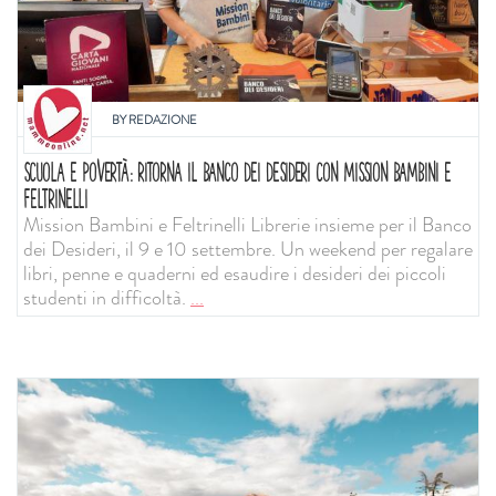
BY
REDAZIONE
SCUOLA E POVERTÀ: RITORNA IL BANCO DEI DESIDERI CON MISSION BAMBINI E
FELTRINELLI
Mission Bambini e Feltrinelli Librerie insieme per il Banco
dei Desideri, il 9 e 10 settembre. Un weekend per regalare
libri, penne e quaderni ed esaudire i desideri dei piccoli
studenti in difficoltà.
...