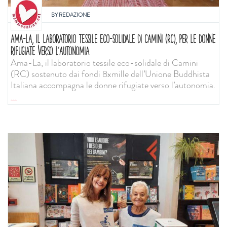
BY
REDAZIONE
AMA-LA, IL LABORATORIO TESSILE ECO-SOLIDALE DI CAMINI (RC), PER LE DONNE
RIFUGIATE VERSO L’AUTONOMIA
Ama-La, il laboratorio tessile eco-solidale di Camini
(RC) sostenuto dai fondi 8xmille dell’Unione Buddhista
Italiana accompagna le donne rifugiate verso l’autonomia.
...