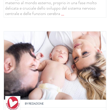
materno al mondo esterno, proprio in una fase molto
delicata e cruciale dello sviluppo del sistema nervoso
centrale e delle funzioni cerebra
...
BY
REDAZIONE