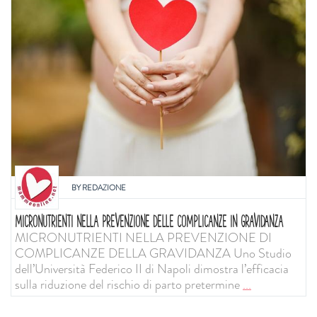
BY
REDAZIONE
MICRONUTRIENTI NELLA PREVENZIONE DELLE COMPLICANZE IN GRAVIDANZA
MICRONUTRIENTI NELLA PREVENZIONE DI
COMPLICANZE DELLA GRAVIDANZA Uno Studio
dell’Università Federico II di Napoli dimostra l’efficacia
sulla riduzione del rischio di parto pretermine
...