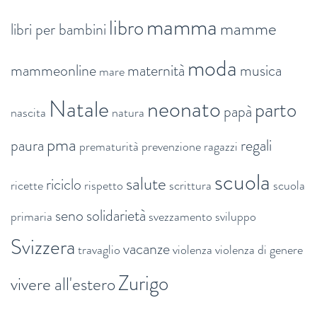
mamma
libro
mamme
libri per bambini
moda
mammeonline
maternità
musica
mare
Natale
neonato
parto
papà
nascita
natura
pma
paura
regali
prematurità
prevenzione
ragazzi
scuola
salute
riciclo
ricette
rispetto
scrittura
scuola
seno
solidarietà
primaria
svezzamento
sviluppo
Svizzera
vacanze
travaglio
violenza
violenza di genere
Zurigo
vivere all'estero