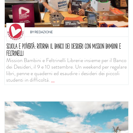
BY
REDAZIONE
SCUOLA E POVERTÀ: RITORNA IL BANCO DEI DESIDERI CON MISSION BAMBINI E
FELTRINELLI
Mission Bambini e Feltrinelli Librerie insieme per il Banco
dei Desideri, il 9 e 10 settembre. Un weekend per regalare
libri, penne e quaderni ed esaudire i desideri dei piccoli
studenti in difficoltà.
...