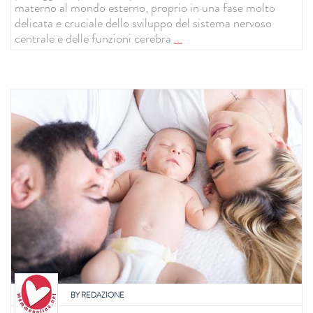
materno al mondo esterno, proprio in una fase molto
delicata e cruciale dello sviluppo del sistema nervoso
centrale e delle funzioni cerebra
...
BY
REDAZIONE