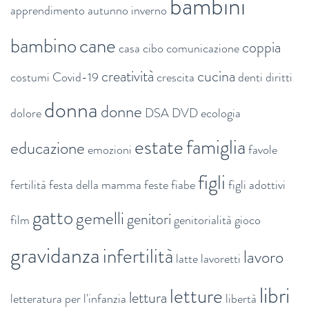
bambini
apprendimento
autunno inverno
bambino
cane
coppia
casa
cibo
comunicazione
creatività
cucina
costumi
Covid-19
crescita
denti
diritti
donna
donne
dolore
DSA
DVD
ecologia
estate
famiglia
educazione
emozioni
favole
figli
fertilità
festa della mamma
feste
fiabe
figli adottivi
gatto
gemelli
genitori
film
genitorialità
gioco
gravidanza
infertilità
lavoro
latte
lavoretti
libri
letture
lettura
letteratura per l'infanzia
libertà