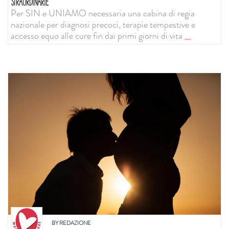
STRAORDINARIE
Per SIN e UNIAMO necessaria una cabina di regia
nazionale per diagnosi precoci, terapie tempestive e
accesso equo alle cure fin dai primi giorni di vita
...
BY
REDAZIONE