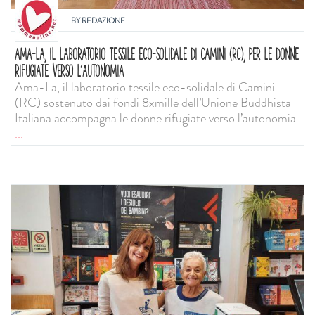
BY
REDAZIONE
AMA-LA, IL LABORATORIO TESSILE ECO-SOLIDALE DI CAMINI (RC), PER LE DONNE
RIFUGIATE VERSO L’AUTONOMIA
Ama-La, il laboratorio tessile eco-solidale di Camini
(RC) sostenuto dai fondi 8xmille dell’Unione Buddhista
Italiana accompagna le donne rifugiate verso l’autonomia.
...