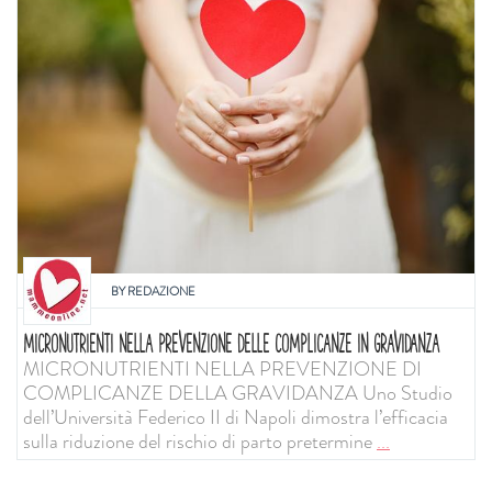
BY
REDAZIONE
MICRONUTRIENTI NELLA PREVENZIONE DELLE COMPLICANZE IN GRAVIDANZA
MICRONUTRIENTI NELLA PREVENZIONE DI
COMPLICANZE DELLA GRAVIDANZA Uno Studio
dell’Università Federico II di Napoli dimostra l’efficacia
sulla riduzione del rischio di parto pretermine
...