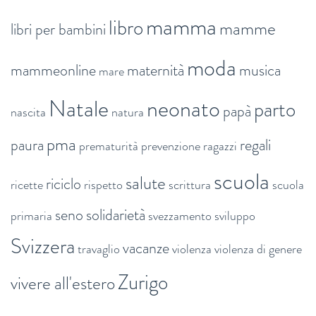
mamma
libro
mamme
libri per bambini
moda
mammeonline
maternità
musica
mare
Natale
neonato
parto
papà
nascita
natura
pma
paura
regali
prematurità
prevenzione
ragazzi
scuola
salute
riciclo
ricette
rispetto
scrittura
scuola
seno
solidarietà
primaria
svezzamento
sviluppo
Svizzera
vacanze
travaglio
violenza
violenza di genere
Zurigo
vivere all'estero