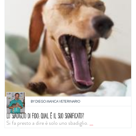
BY
DIEGO MANCA VETERINARIO
LO SBADIGLIO DI FIDO: QUAL È IL SUO SIGNIFICATO?
Si fa presto a dire è solo uno sbadiglio.
...