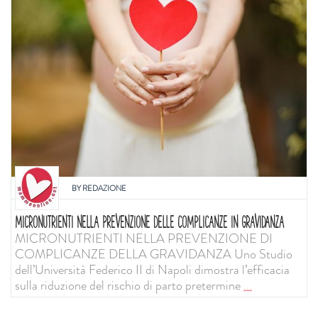
BY
REDAZIONE
MICRONUTRIENTI NELLA PREVENZIONE DELLE COMPLICANZE IN GRAVIDANZA
MICRONUTRIENTI NELLA PREVENZIONE DI
COMPLICANZE DELLA GRAVIDANZA Uno Studio
dell’Università Federico II di Napoli dimostra l’efficacia
sulla riduzione del rischio di parto pretermine
...