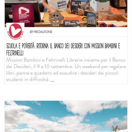
BY
REDAZIONE
SCUOLA E POVERTÀ: RITORNA IL BANCO DEI DESIDERI CON MISSION BAMBINI E
FELTRINELLI
Mission Bambini e Feltrinelli Librerie insieme per il Banco
dei Desideri, il 9 e 10 settembre. Un weekend per regalare
libri, penne e quaderni ed esaudire i desideri dei piccoli
studenti in difficoltà.
...