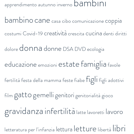
bambini
apprendimento
autunno inverno
bambino
cane
coppia
casa
cibo
comunicazione
creatività
cucina
costumi
Covid-19
crescita
denti
diritti
donna
donne
dolore
DSA
DVD
ecologia
estate
famiglia
educazione
emozioni
favole
figli
fertilità
festa della mamma
feste
fiabe
figli adottivi
gatto
gemelli
genitori
film
genitorialità
gioco
gravidanza
infertilità
lavoro
latte
lavoretti
libri
letture
lettura
letteratura per l'infanzia
libertà