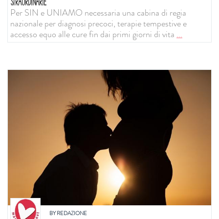
STRAORDINARIE
Per SIN e UNIAMO necessaria una cabina di regia
nazionale per diagnosi precoci, terapie tempestive e
accesso equo alle cure fin dai primi giorni di vita
...
BY
REDAZIONE