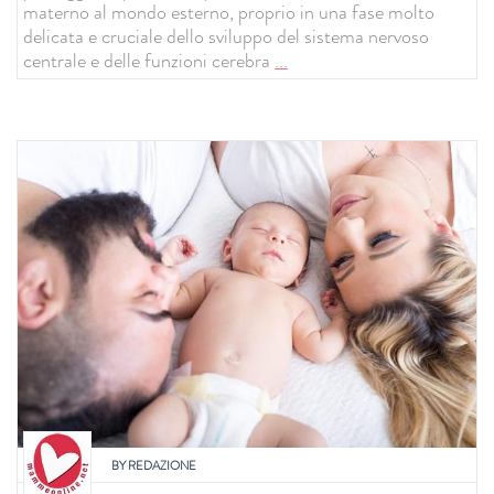
materno al mondo esterno, proprio in una fase molto
delicata e cruciale dello sviluppo del sistema nervoso
centrale e delle funzioni cerebra
...
BY
REDAZIONE