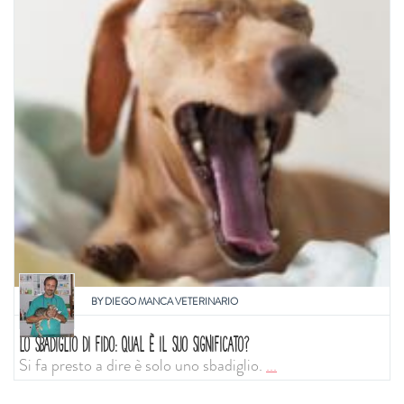
BY
DIEGO MANCA VETERINARIO
LO SBADIGLIO DI FIDO: QUAL È IL SUO SIGNIFICATO?
Si fa presto a dire è solo uno sbadiglio.
...