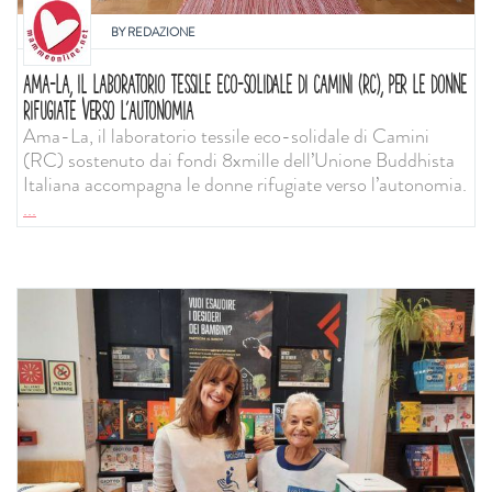
BY
REDAZIONE
AMA-LA, IL LABORATORIO TESSILE ECO-SOLIDALE DI CAMINI (RC), PER LE DONNE
RIFUGIATE VERSO L’AUTONOMIA
Ama-La, il laboratorio tessile eco-solidale di Camini
(RC) sostenuto dai fondi 8xmille dell’Unione Buddhista
Italiana accompagna le donne rifugiate verso l’autonomia.
...