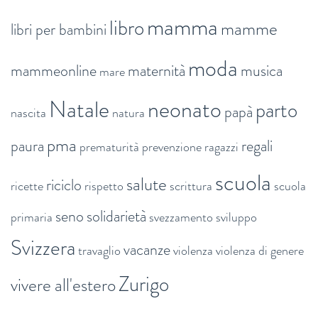
mamma
libro
mamme
libri per bambini
moda
mammeonline
maternità
musica
mare
Natale
neonato
parto
papà
nascita
natura
pma
paura
regali
prematurità
prevenzione
ragazzi
scuola
salute
riciclo
ricette
rispetto
scrittura
scuola
seno
solidarietà
primaria
svezzamento
sviluppo
Svizzera
vacanze
travaglio
violenza
violenza di genere
Zurigo
vivere all'estero