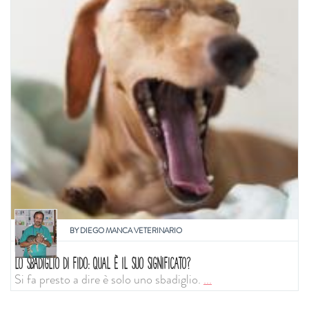
BY
DIEGO MANCA VETERINARIO
LO SBADIGLIO DI FIDO: QUAL È IL SUO SIGNIFICATO?
Si fa presto a dire è solo uno sbadiglio.
...