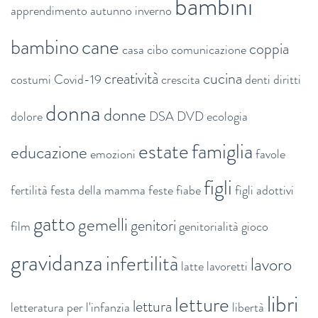
bambini
apprendimento
autunno inverno
bambino
cane
coppia
casa
cibo
comunicazione
creatività
cucina
costumi
Covid-19
crescita
denti
diritti
donna
donne
dolore
DSA
DVD
ecologia
estate
famiglia
educazione
emozioni
favole
figli
fertilità
festa della mamma
feste
fiabe
figli adottivi
gatto
gemelli
genitori
film
genitorialità
gioco
gravidanza
infertilità
lavoro
latte
lavoretti
libri
letture
lettura
letteratura per l'infanzia
libertà