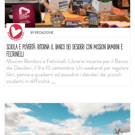
BY
REDAZIONE
SCUOLA E POVERTÀ: RITORNA IL BANCO DEI DESIDERI CON MISSION BAMBINI E
FELTRINELLI
Mission Bambini e Feltrinelli Librerie insieme per il Banco
dei Desideri, il 9 e 10 settembre. Un weekend per regalare
libri, penne e quaderni ed esaudire i desideri dei piccoli
studenti in difficoltà.
...