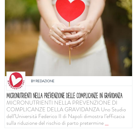
BY
REDAZIONE
MICRONUTRIENTI NELLA PREVENZIONE DELLE COMPLICANZE IN GRAVIDANZA
MICRONUTRIENTI NELLA PREVENZIONE DI
COMPLICANZE DELLA GRAVIDANZA Uno Studio
dell’Università Federico II di Napoli dimostra l’efficacia
sulla riduzione del rischio di parto pretermine
...