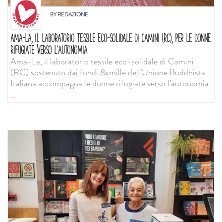
BY
REDAZIONE
AMA-LA, IL LABORATORIO TESSILE ECO-SOLIDALE DI CAMINI (RC), PER LE DONNE
RIFUGIATE VERSO L’AUTONOMIA
Ama-La, il laboratorio tessile eco-solidale di Camini
(RC) sostenuto dai fondi 8xmille dell’Unione Buddhista
Italiana accompagna le donne rifugiate verso l’autonomia.
...