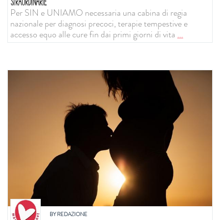
STRAORDINARIE
Per SIN e UNIAMO necessaria una cabina di regia
nazionale per diagnosi precoci, terapie tempestive e
accesso equo alle cure fin dai primi giorni di vita
...
BY
REDAZIONE