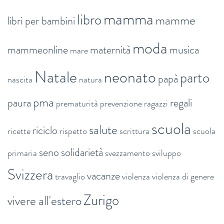
mamma
libro
mamme
libri per bambini
moda
mammeonline
maternità
musica
mare
Natale
neonato
parto
papà
nascita
natura
pma
paura
regali
prematurità
prevenzione
ragazzi
scuola
salute
riciclo
ricette
rispetto
scrittura
scuola
seno
solidarietà
primaria
svezzamento
sviluppo
Svizzera
vacanze
travaglio
violenza
violenza di genere
Zurigo
vivere all'estero