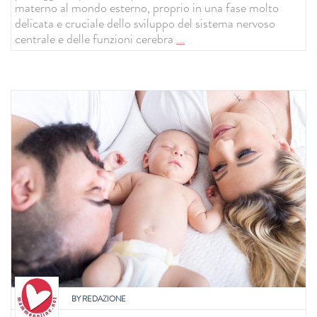
materno al mondo esterno, proprio in una fase molto
delicata e cruciale dello sviluppo del sistema nervoso
centrale e delle funzioni cerebra
...
BY
REDAZIONE