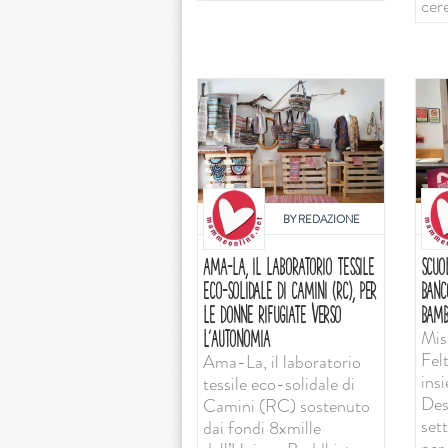
cer
BY
REDAZIONE
AMA-LA, IL LABORATORIO TESSILE
SCUO
ECO-SOLIDALE DI CAMINI (RC), PER
BANC
LE DONNE RIFUGIATE VERSO
BAMB
Mis
L’AUTONOMIA
Felt
Ama-La, il laboratorio
ins
tessile eco-solidale di
Desi
Camini (RC) sostenuto
set
dai fondi 8xmille
per 