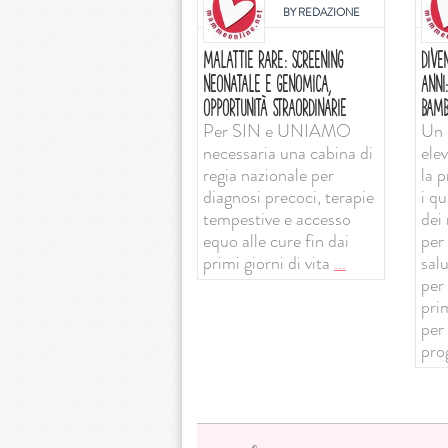
BY
REDAZIONE
MALATTIE RARE: SCREENING
DIVE
NEONATALE E GENOMICA,
ANNI
OPPORTUNITÀ STRAORDINARIE
BAMB
Per SIN e UNIAMO
Un 
necessaria una cabina di
ele
regia nazionale per
la 
diagnosi precoci, terapie
i qu
tempestive e accesso
dei 
equo alle cure fin dai
per 
primi giorni di vita
...
sal
per
prim
per
pro