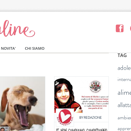
NOVITA'
CHI SIAMO
TAG
adol
intern
alim
allat
ambie
BY
REDAZIONE
appre