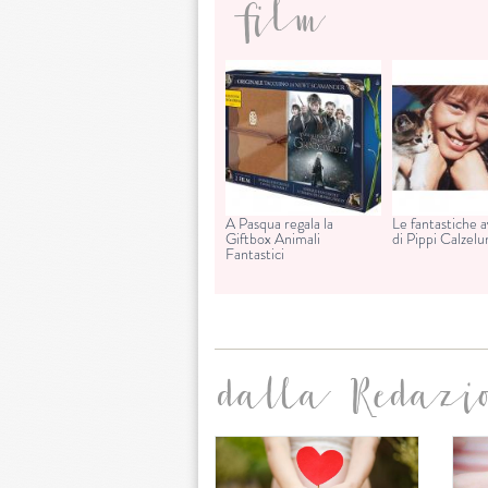
film
A Pasqua regala la
Le fantastiche 
Giftbox Animali
di Pippi Calzel
Fantastici
dalla Redazi