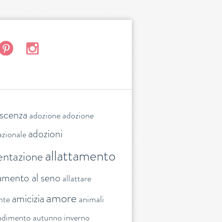
escenza
adozione
adozione
adozioni
azionale
allattamento
entazione
tamento al seno
allattare
amore
amicizia
nte
animali
ndimento
autunno inverno