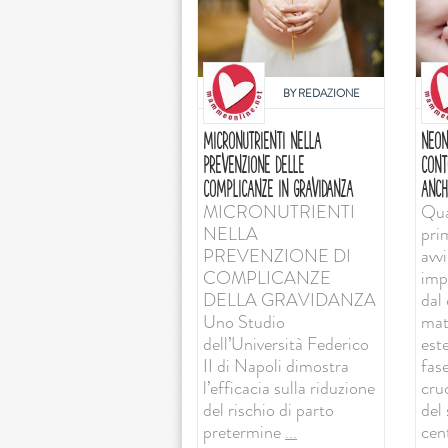
BY
REDAZIONE
MICRONUTRIENTI NELLA
NEON
PREVENZIONE DELLE
CONT
COMPLICANZE IN GRAVIDANZA
ANCH
MICRONUTRIENTI
Qua
NELLA
pri
PREVENZIONE DI
avv
COMPLICANZE
imp
DELLA GRAVIDANZA
dal 
Uno Studio
mat
dell’Università Federico
est
II di Napoli dimostra
fas
l’efficacia sulla riduzione
cruc
del rischio di parto
del
pretermine
...
cent