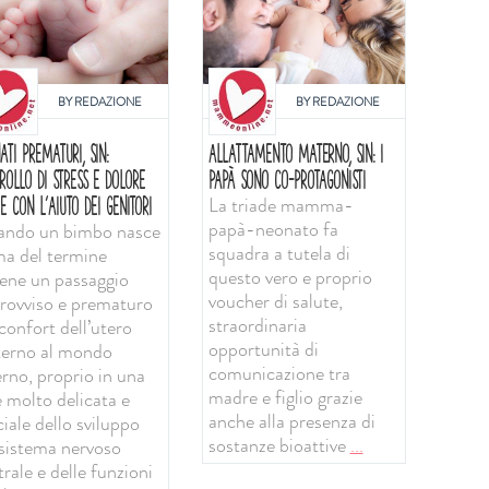
BY
REDAZIONE
BY
REDAZIONE
ATI PREMATURI, SIN:
ALLATTAMENTO MATERNO, SIN: I
ROLLO DI STRESS E DOLORE
PAPÀ SONO CO-PROTAGONISTI
La triade mamma-
E CON L'AIUTO DEI GENITORI
papà-neonato fa
ndo un bimbo nasce
squadra a tutela di
ma del termine
questo vero e proprio
iene un passaggio
voucher di salute,
rovviso e prematuro
straordinaria
confort dell’utero
opportunità di
erno al mondo
comunicazione tra
erno, proprio in una
madre e figlio grazie
e molto delicata e
anche alla presenza di
iale dello sviluppo
sostanze bioattive
...
 sistema nervoso
rale e delle funzioni