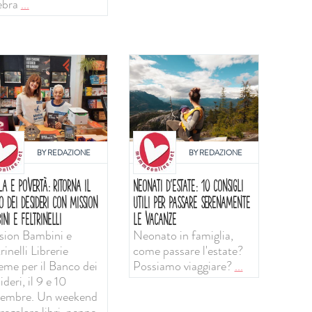
ebra
...
BY
REDAZIONE
BY
REDAZIONE
LA E POVERTÀ: RITORNA IL
NEONATI D'ESTATE: 10 CONSIGLI
O DEI DESIDERI CON MISSION
UTILI PER PASSARE SERENAMENTE
INI E FELTRINELLI
LE VACANZE
sion Bambini e
Neonato in famiglia,
rinelli Librerie
come passare l'estate?
ieme per il Banco dei
Possiamo viaggiare?
...
deri, il 9 e 10
tembre. Un weekend
regalare libri, penne