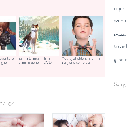
rispet
scuola
svezz
travag
avventure
Zanna Bianca: il film
Young Sheldon: la prima
gener
unghe
d'animazione in DVD
stagione completa
Sorry,
one