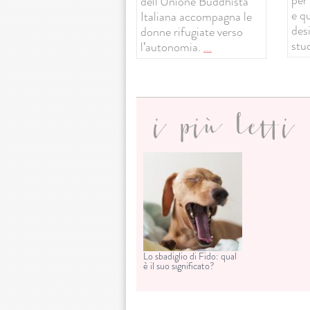
dell’Unione Buddhista
e q
Italiana accompagna le
desi
donne rifugiate verso
stud
l’autonomia.
...
i più letti
Lo sbadiglio di Fido: qual
è il suo significato?