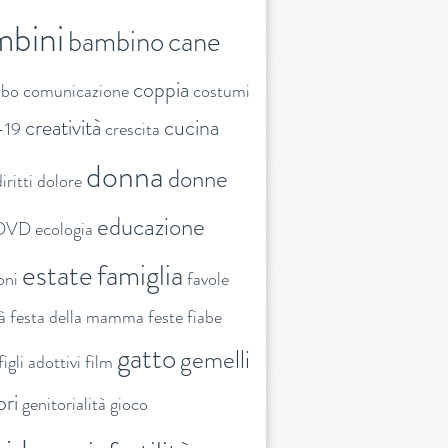
mbini
bambino
cane
coppia
ibo
comunicazione
costumi
creatività
cucina
-19
crescita
donna
donne
iritti
dolore
educazione
DVD
ecologia
estate
famiglia
oni
favole
tà
festa della mamma
feste
fiabe
gatto
gemelli
figli adottivi
film
ori
genitorialità
gioco