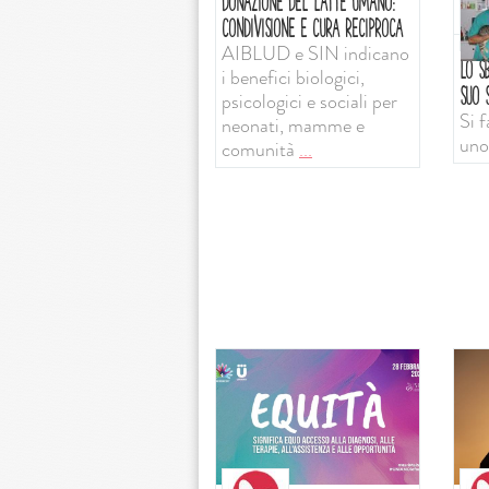
DONAZIONE DEL LATTE UMANO:
CONDIVISIONE E CURA RECIPROCA
AIBLUD e SIN indicano
LO SB
i benefici biologici,
SUO S
psicologici e sociali per
Si f
neonati, mamme e
uno
comunità
...