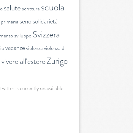
scuola
salute
to
scrittura
seno
solidarietà
 primaria
Svizzera
amento
sviluppo
vacanze
lio
violenza
violenza di
Zurigo
vivere all'estero
e
 twitter is currently unavailable.