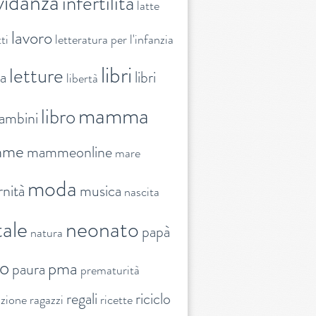
vidanza
infertilità
latte
lavoro
ti
letteratura per l'infanzia
libri
letture
ra
libri
libertà
mamma
libro
ambini
mme
mammeonline
mare
moda
nità
musica
nascita
ale
neonato
papà
natura
to
pma
paura
prematurità
regali
riciclo
nzione
ragazzi
ricette