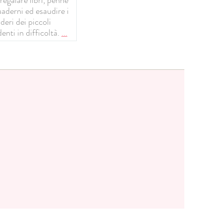
uaderni ed esaudire i
deri dei piccoli
enti in difficoltà.
...