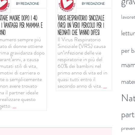
gra
BY
REDAZIONE
BY
REDAZIONE
lavoret
NTARE MADRE DOPO I 40
VIRUS RESPIRATORIO SINCIZIALE
: I VANTAGGI PER MAMMA E
(VRS) UN VERO PERICOLO PER I
lettu
INO
NEONATI CHE VANNO DIFESI
numero sempre più
Il Virus Respiratorio
vato di donne ottiene
Sinciziale (VRS) causa
per b
prima gravidanza dopo
un’infezione delle vie
arant’anni, a causa
respiratorie in più del
ma
mutati stili di vita,
60% dei bambini nel
motivi di carriera o
primo anno di vita ed in
ute o semplicemente
quasi tutti entro il
mater
 non avere trovato
secondo anno di vita.
...
a il partner ideale
Nat
 realizzare questo
getto.
...
par
preve