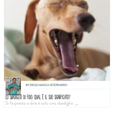
BY
DIEGO MANCA VETERINARIO
LO SBADIGLIO DI FIDO: QUAL È IL SUO SIGNIFICATO?
Si fa presto a dire è solo uno sbadiglio.
...