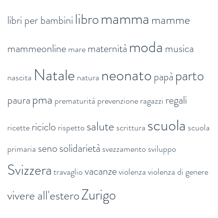
mamma
libro
mamme
libri per bambini
moda
mammeonline
maternità
musica
mare
Natale
neonato
parto
papà
nascita
natura
pma
paura
regali
prematurità
prevenzione
ragazzi
scuola
salute
riciclo
ricette
rispetto
scrittura
scuola
seno
solidarietà
primaria
svezzamento
sviluppo
Svizzera
vacanze
travaglio
violenza
violenza di genere
Zurigo
vivere all'estero