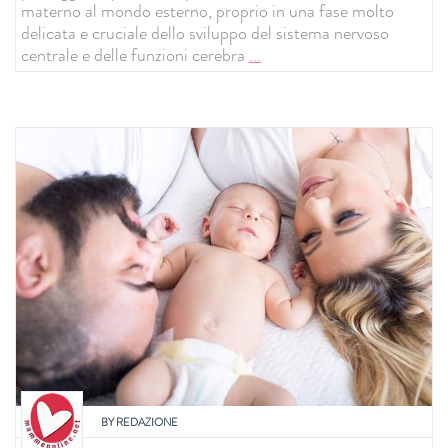
materno al mondo esterno, proprio in una fase molto
delicata e cruciale dello sviluppo del sistema nervoso
centrale e delle funzioni cerebra
...
BY
REDAZIONE