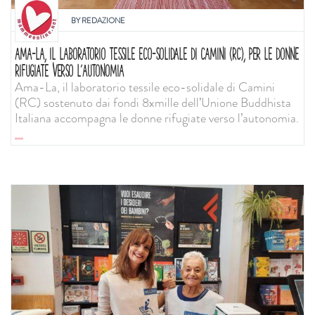
BY
REDAZIONE
AMA-LA, IL LABORATORIO TESSILE ECO-SOLIDALE DI CAMINI (RC), PER LE DONNE
RIFUGIATE VERSO L’AUTONOMIA
Ama-La, il laboratorio tessile eco-solidale di Camini
(RC) sostenuto dai fondi 8xmille dell’Unione Buddhista
Italiana accompagna le donne rifugiate verso l’autonomia.
...