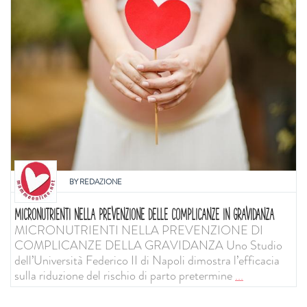
BY
REDAZIONE
MICRONUTRIENTI NELLA PREVENZIONE DELLE COMPLICANZE IN GRAVIDANZA
MICRONUTRIENTI NELLA PREVENZIONE DI
COMPLICANZE DELLA GRAVIDANZA Uno Studio
dell’Università Federico II di Napoli dimostra l’efficacia
sulla riduzione del rischio di parto pretermine
...