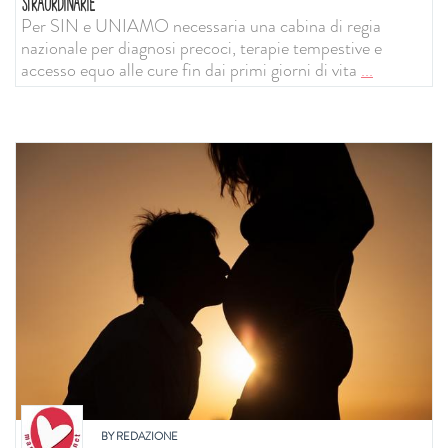
STRAORDINARIE
Per SIN e UNIAMO necessaria una cabina di regia
nazionale per diagnosi precoci, terapie tempestive e
accesso equo alle cure fin dai primi giorni di vita
...
BY
REDAZIONE