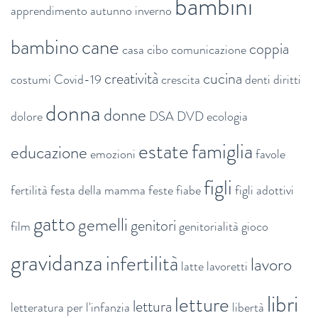
bambini
apprendimento
autunno inverno
bambino
cane
coppia
casa
cibo
comunicazione
creatività
cucina
costumi
Covid-19
crescita
denti
diritti
donna
donne
dolore
DSA
DVD
ecologia
estate
famiglia
educazione
emozioni
favole
figli
fertilità
festa della mamma
feste
fiabe
figli adottivi
gatto
gemelli
genitori
film
genitorialità
gioco
gravidanza
infertilità
lavoro
latte
lavoretti
libri
letture
lettura
letteratura per l'infanzia
libertà