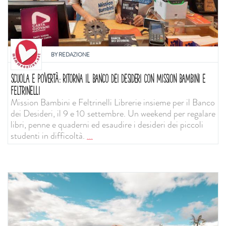
BY
REDAZIONE
SCUOLA E POVERTÀ: RITORNA IL BANCO DEI DESIDERI CON MISSION BAMBINI E
FELTRINELLI
Mission Bambini e Feltrinelli Librerie insieme per il Banco
dei Desideri, il 9 e 10 settembre. Un weekend per regalare
libri, penne e quaderni ed esaudire i desideri dei piccoli
studenti in difficoltà.
...