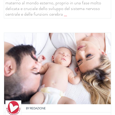
materno al mondo esterno, proprio in una fase molto
delicata e cruciale dello sviluppo del sistema nervoso
centrale e delle funzioni cerebra
...
BY
REDAZIONE