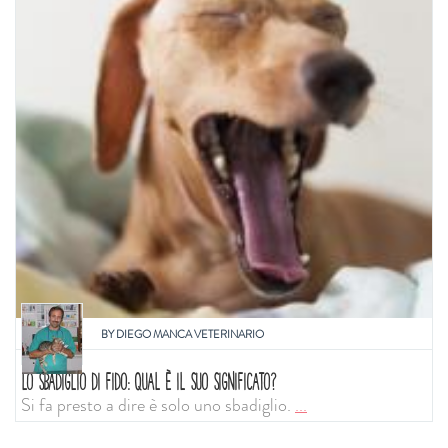
BY
DIEGO MANCA VETERINARIO
LO SBADIGLIO DI FIDO: QUAL È IL SUO SIGNIFICATO?
Si fa presto a dire è solo uno sbadiglio.
...