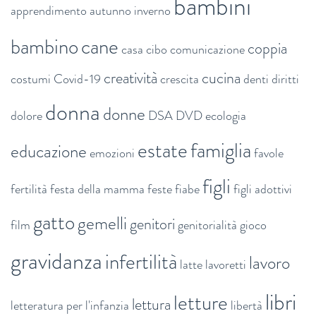
bambini
apprendimento
autunno inverno
bambino
cane
coppia
casa
cibo
comunicazione
creatività
cucina
costumi
Covid-19
crescita
denti
diritti
donna
donne
dolore
DSA
DVD
ecologia
estate
famiglia
educazione
emozioni
favole
figli
fertilità
festa della mamma
feste
fiabe
figli adottivi
gatto
gemelli
genitori
film
genitorialità
gioco
gravidanza
infertilità
lavoro
latte
lavoretti
libri
letture
lettura
letteratura per l'infanzia
libertà