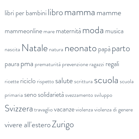
mamma
libro
mamme
libri per bambini
moda
mammeonline
maternità
musica
mare
Natale
neonato
parto
papà
nascita
natura
pma
paura
regali
prematurità
prevenzione
ragazzi
scuola
salute
riciclo
ricette
rispetto
scrittura
scuola
seno
solidarietà
primaria
svezzamento
sviluppo
Svizzera
vacanze
travaglio
violenza
violenza di genere
Zurigo
vivere all'estero