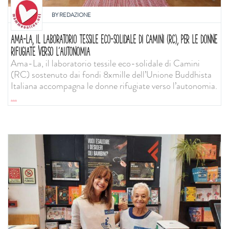
BY
REDAZIONE
AMA-LA, IL LABORATORIO TESSILE ECO-SOLIDALE DI CAMINI (RC), PER LE DONNE
RIFUGIATE VERSO L’AUTONOMIA
Ama-La, il laboratorio tessile eco-solidale di Camini
(RC) sostenuto dai fondi 8xmille dell’Unione Buddhista
Italiana accompagna le donne rifugiate verso l’autonomia.
...