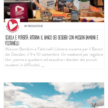
BY
REDAZIONE
SCUOLA E POVERTÀ: RITORNA IL BANCO DEI DESIDERI CON MISSION BAMBINI E
FELTRINELLI
Mission Bambini e Feltrinelli Librerie insieme per il Banco
dei Desideri, il 9 e 10 settembre. Un weekend per regalare
libri, penne e quaderni ed esaudire i desideri dei piccoli
studenti in difficoltà.
...