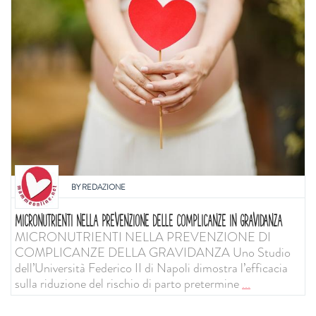
BY
REDAZIONE
MICRONUTRIENTI NELLA PREVENZIONE DELLE COMPLICANZE IN GRAVIDANZA
MICRONUTRIENTI NELLA PREVENZIONE DI
COMPLICANZE DELLA GRAVIDANZA Uno Studio
dell’Università Federico II di Napoli dimostra l’efficacia
sulla riduzione del rischio di parto pretermine
...