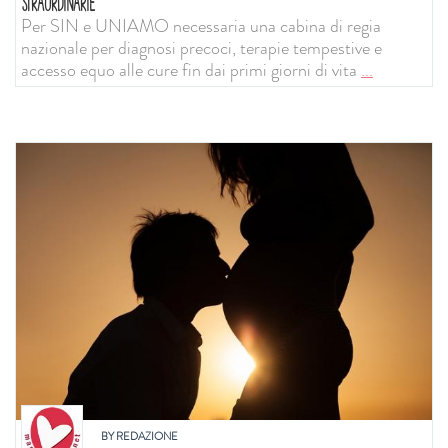
STRAORDINARIE
Per SIN e UNIAMO necessaria una cabina di regia
nazionale per diagnosi precoci, terapie tempestive e
accesso equo alle cure fin dai primi giorni di vita
...
BY
REDAZIONE