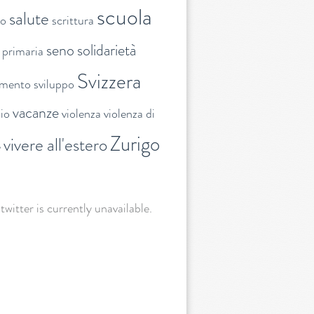
scuola
salute
to
scrittura
seno
solidarietà
 primaria
Svizzera
amento
sviluppo
vacanze
lio
violenza
violenza di
Zurigo
vivere all'estero
e
 twitter is currently unavailable.