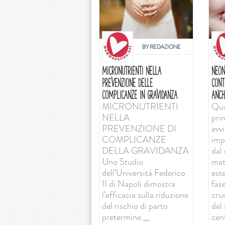
BY
REDAZIONE
MICRONUTRIENTI NELLA
NEON
PREVENZIONE DELLE
CONT
COMPLICANZE IN GRAVIDANZA
ANCH
MICRONUTRIENTI
Qua
NELLA
pri
PREVENZIONE DI
avv
COMPLICANZE
imp
DELLA GRAVIDANZA
dal 
Uno Studio
mat
dell’Università Federico
est
II di Napoli dimostra
fas
l’efficacia sulla riduzione
cruc
del rischio di parto
del
pretermine
...
cent