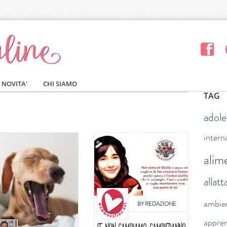
NOVITA'
CHI SIAMO
TAG
adol
intern
alim
allat
ambie
BY
REDAZIONE
appre