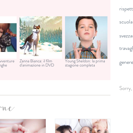
rispet
scuola
svezz
travag
avventure
Zanna Bianca: il film
Young Sheldon: la prima
gener
unghe
d'animazione in DVD
stagione completa
Sorry,
one