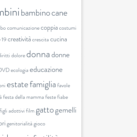
mbini
bambino
cane
coppia
ibo
comunicazione
costumi
creatività
cucina
-19
crescita
donna
donne
iritti
dolore
educazione
DVD
ecologia
estate
famiglia
oni
favole
tà
festa della mamma
feste
fiabe
gatto
gemelli
figli adottivi
film
ori
genitorialità
gioco