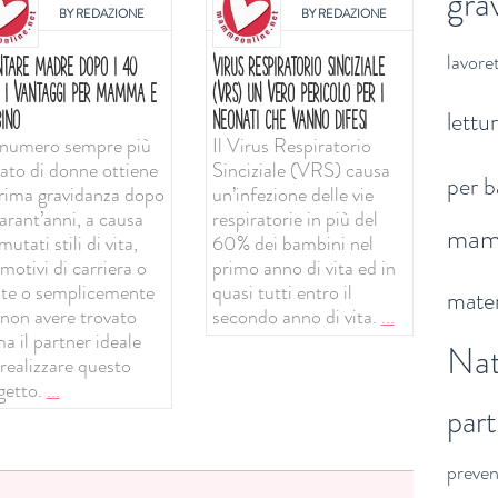
gra
BY
REDAZIONE
BY
REDAZIONE
lavoret
NTARE MADRE DOPO I 40
VIRUS RESPIRATORIO SINCIZIALE
: I VANTAGGI PER MAMMA E
(VRS) UN VERO PERICOLO PER I
lettu
INO
NEONATI CHE VANNO DIFESI
numero sempre più
Il Virus Respiratorio
vato di donne ottiene
Sinciziale (VRS) causa
per b
prima gravidanza dopo
un’infezione delle vie
arant’anni, a causa
respiratorie in più del
ma
mutati stili di vita,
60% dei bambini nel
motivi di carriera o
primo anno di vita ed in
ute o semplicemente
quasi tutti entro il
mater
 non avere trovato
secondo anno di vita.
...
a il partner ideale
Nat
 realizzare questo
getto.
...
par
preve