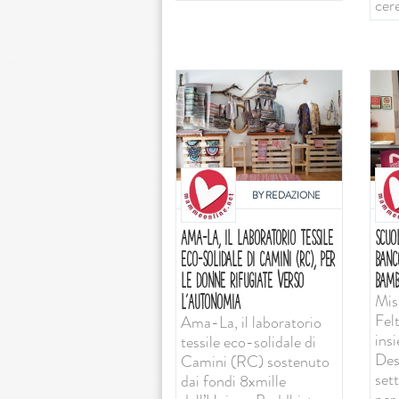
cer
BY
REDAZIONE
AMA-LA, IL LABORATORIO TESSILE
SCUO
ECO-SOLIDALE DI CAMINI (RC), PER
BANC
LE DONNE RIFUGIATE VERSO
BAMB
Mis
L’AUTONOMIA
Felt
Ama-La, il laboratorio
ins
tessile eco-solidale di
Desi
Camini (RC) sostenuto
set
dai fondi 8xmille
per 