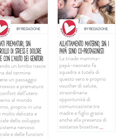
BY
REDAZIONE
BY
REDAZIONE
ATI PREMATURI, SIN:
ALLATTAMENTO MATERNO, SIN: I
ROLLO DI STRESS E DOLORE
PAPÀ SONO CO-PROTAGONISTI
La triade mamma-
E CON L'AIUTO DEI GENITORI
papà-neonato fa
ndo un bimbo nasce
squadra a tutela di
ma del termine
questo vero e proprio
iene un passaggio
voucher di salute,
rovviso e prematuro
straordinaria
confort dell’utero
opportunità di
erno al mondo
comunicazione tra
erno, proprio in una
madre e figlio grazie
e molto delicata e
anche alla presenza di
iale dello sviluppo
sostanze bioattive
...
 sistema nervoso
rale e delle funzioni