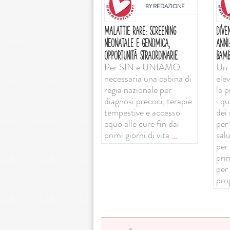
BY
REDAZIONE
MALATTIE RARE: SCREENING
DIVE
NEONATALE E GENOMICA,
ANNI
OPPORTUNITÀ STRAORDINARIE
BAMB
Per SIN e UNIAMO
Un 
necessaria una cabina di
ele
regia nazionale per
la 
diagnosi precoci, terapie
i qu
tempestive e accesso
dei 
equo alle cure fin dai
per 
primi giorni di vita
...
sal
per
prim
per
pro