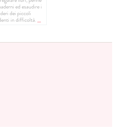
uaderni ed esaudire i
deri dei piccoli
enti in difficoltà.
...