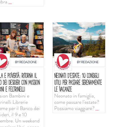
ebra
...
BY
REDAZIONE
BY
REDAZIONE
LA E POVERTÀ: RITORNA IL
NEONATI D'ESTATE: 10 CONSIGLI
O DEI DESIDERI CON MISSION
UTILI PER PASSARE SERENAMENTE
INI E FELTRINELLI
LE VACANZE
sion Bambini e
Neonato in famiglia,
rinelli Librerie
come passare l'estate?
ieme per il Banco dei
Possiamo viaggiare?
...
deri, il 9 e 10
tembre. Un weekend
regalare libri, penne