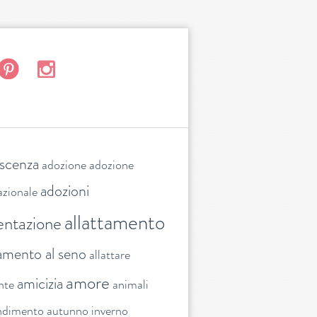
escenza
adozione
adozione
adozioni
azionale
allattamento
entazione
tamento al seno
allattare
amore
amicizia
nte
animali
ndimento
autunno inverno