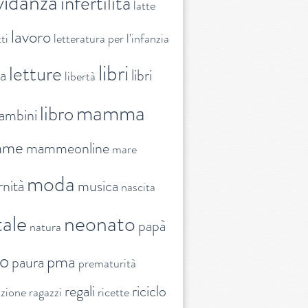
vidanza
infertilità
latte
lavoro
ti
letteratura per l'infanzia
libri
letture
ra
libri
libertà
mamma
libro
ambini
mme
mammeonline
mare
moda
nità
musica
nascita
ale
neonato
papà
natura
to
pma
paura
prematurità
regali
riciclo
nzione
ragazzi
ricette