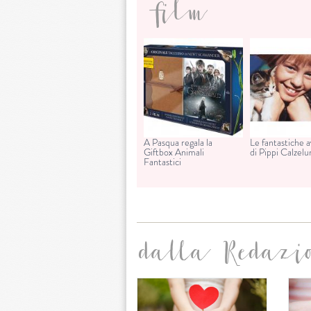
film
A Pasqua regala la
Le fantastiche 
Giftbox Animali
di Pippi Calzel
Fantastici
dalla Redazi