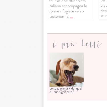
dell’Unione Buddhista
e q
Italiana accompagna le
desi
donne rifugiate verso
stud
l’autonomia.
...
i più letti
Lo sbadiglio di Fido: qual
è il suo significato?