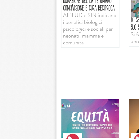
DONAZIONE DEL LATTE UMANO:
CONDIVISIONE E CURA RECIPROCA
AIBLUD e SIN indicano
LO SB
i benefici biologici,
SUO S
psicologici e sociali per
Si f
neonati, mamme e
uno
comunità
...