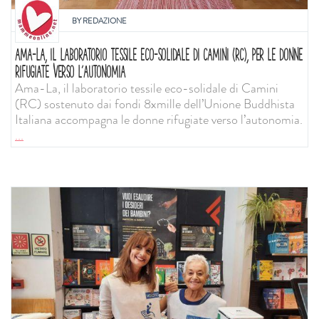
BY
REDAZIONE
AMA-LA, IL LABORATORIO TESSILE ECO-SOLIDALE DI CAMINI (RC), PER LE DONNE
RIFUGIATE VERSO L’AUTONOMIA
Ama-La, il laboratorio tessile eco-solidale di Camini
(RC) sostenuto dai fondi 8xmille dell’Unione Buddhista
Italiana accompagna le donne rifugiate verso l’autonomia.
...