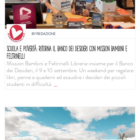
BY
REDAZIONE
SCUOLA E POVERTÀ: RITORNA IL BANCO DEI DESIDERI CON MISSION BAMBINI E
FELTRINELLI
Mission Bambini e Feltrinelli Librerie insieme per il Banco
dei Desideri, il 9 e 10 settembre. Un weekend per regalare
libri, penne e quaderni ed esaudire i desideri dei piccoli
studenti in difficoltà.
...