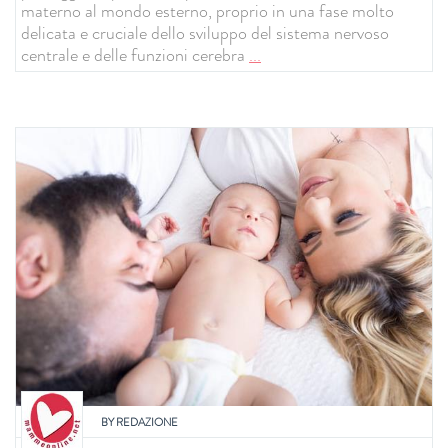
materno al mondo esterno, proprio in una fase molto
delicata e cruciale dello sviluppo del sistema nervoso
centrale e delle funzioni cerebra
...
BY
REDAZIONE