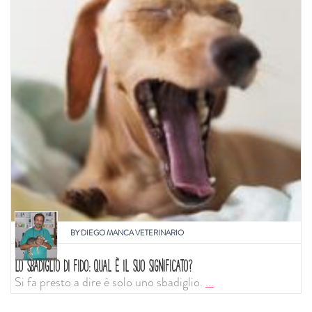
BY
DIEGO MANCA VETERINARIO
LO SBADIGLIO DI FIDO: QUAL È IL SUO SIGNIFICATO?
Si fa presto a dire è solo uno sbadiglio.
...