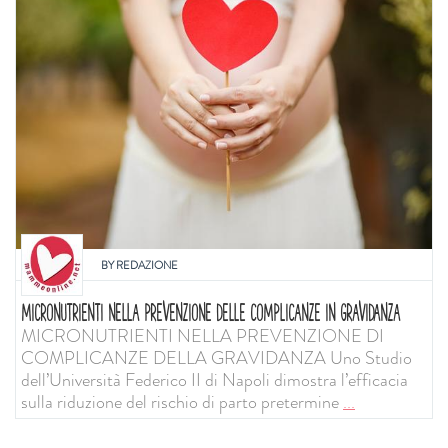
BY
REDAZIONE
MICRONUTRIENTI NELLA PREVENZIONE DELLE COMPLICANZE IN GRAVIDANZA
MICRONUTRIENTI NELLA PREVENZIONE DI
COMPLICANZE DELLA GRAVIDANZA Uno Studio
dell’Università Federico II di Napoli dimostra l’efficacia
sulla riduzione del rischio di parto pretermine
...