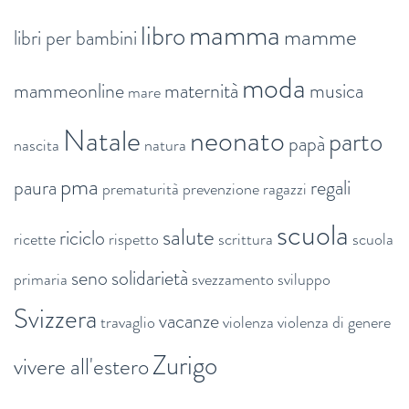
mamma
libro
mamme
libri per bambini
moda
mammeonline
maternità
musica
mare
Natale
neonato
parto
papà
nascita
natura
pma
paura
regali
prematurità
prevenzione
ragazzi
scuola
salute
riciclo
ricette
rispetto
scrittura
scuola
seno
solidarietà
primaria
svezzamento
sviluppo
Svizzera
vacanze
travaglio
violenza
violenza di genere
Zurigo
vivere all'estero