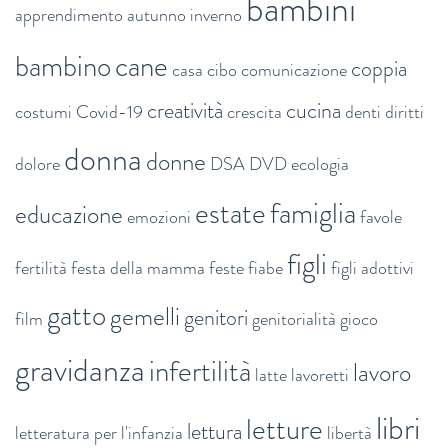
bambini
apprendimento
autunno inverno
bambino
cane
coppia
casa
cibo
comunicazione
creatività
cucina
costumi
Covid-19
crescita
denti
diritti
donna
donne
dolore
DSA
DVD
ecologia
estate
famiglia
educazione
emozioni
favole
figli
fertilità
festa della mamma
feste
fiabe
figli adottivi
gatto
gemelli
genitori
film
genitorialità
gioco
gravidanza
infertilità
lavoro
latte
lavoretti
libri
letture
lettura
letteratura per l'infanzia
libertà