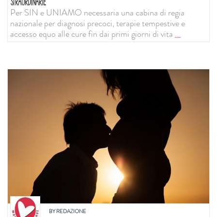
STRAORDINARIE
Per SIN e UNIAMO necessaria una cabina di regia
nazionale per diagnosi precoci, terapie tempestive e
accesso equo alle cure fin dai primi giorni di vita
...
BY
REDAZIONE