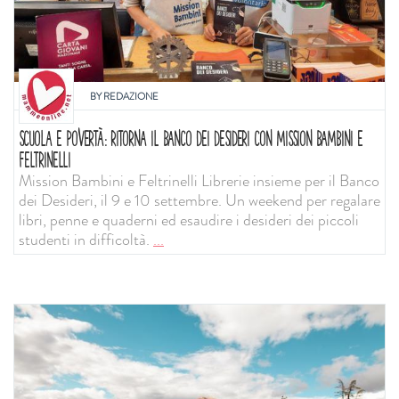
BY
REDAZIONE
SCUOLA E POVERTÀ: RITORNA IL BANCO DEI DESIDERI CON MISSION BAMBINI E
FELTRINELLI
Mission Bambini e Feltrinelli Librerie insieme per il Banco
dei Desideri, il 9 e 10 settembre. Un weekend per regalare
libri, penne e quaderni ed esaudire i desideri dei piccoli
studenti in difficoltà.
...