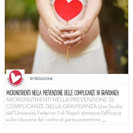
BY
REDAZIONE
MICRONUTRIENTI NELLA PREVENZIONE DELLE COMPLICANZE IN GRAVIDANZA
MICRONUTRIENTI NELLA PREVENZIONE DI
COMPLICANZE DELLA GRAVIDANZA Uno Studio
dell’Università Federico II di Napoli dimostra l’efficacia
sulla riduzione del rischio di parto pretermine
...