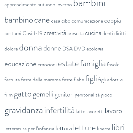
bambini
apprendimento
autunno inverno
bambino
cane
coppia
casa
cibo
comunicazione
creatività
cucina
costumi
Covid-19
crescita
denti
diritti
donna
donne
dolore
DSA
DVD
ecologia
estate
famiglia
educazione
emozioni
favole
figli
fertilità
festa della mamma
feste
fiabe
figli adottivi
gatto
gemelli
genitori
film
genitorialità
gioco
gravidanza
infertilità
lavoro
latte
lavoretti
libri
letture
lettura
letteratura per l'infanzia
libertà