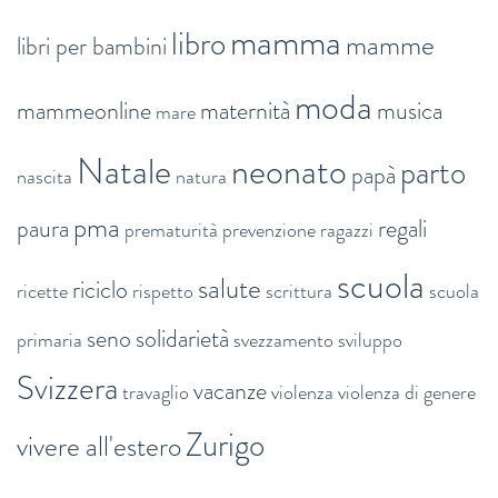
mamma
libro
mamme
libri per bambini
moda
mammeonline
maternità
musica
mare
Natale
neonato
parto
papà
nascita
natura
pma
paura
regali
prematurità
prevenzione
ragazzi
scuola
salute
riciclo
ricette
rispetto
scrittura
scuola
seno
solidarietà
primaria
svezzamento
sviluppo
Svizzera
vacanze
travaglio
violenza
violenza di genere
Zurigo
vivere all'estero