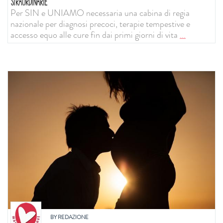
STRAORDINARIE
Per SIN e UNIAMO necessaria una cabina di regia
nazionale per diagnosi precoci, terapie tempestive e
accesso equo alle cure fin dai primi giorni di vita
...
BY
REDAZIONE