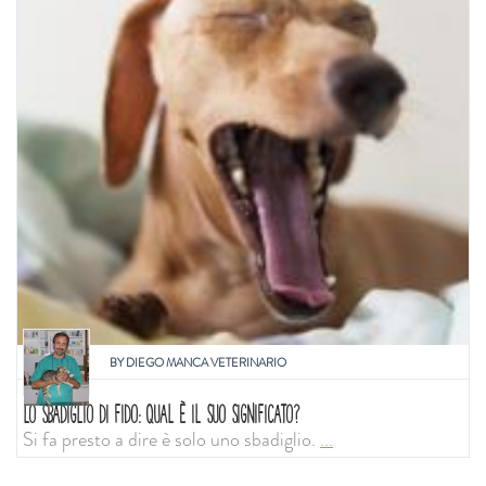
BY
DIEGO MANCA VETERINARIO
LO SBADIGLIO DI FIDO: QUAL È IL SUO SIGNIFICATO?
Si fa presto a dire è solo uno sbadiglio.
...