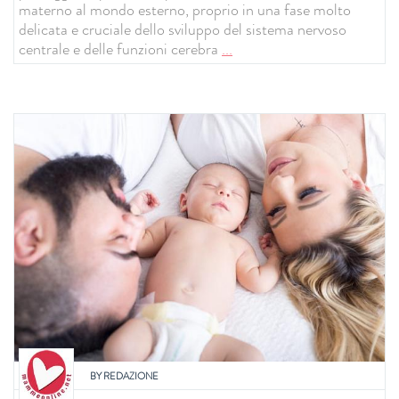
materno al mondo esterno, proprio in una fase molto
delicata e cruciale dello sviluppo del sistema nervoso
centrale e delle funzioni cerebra
...
BY
REDAZIONE