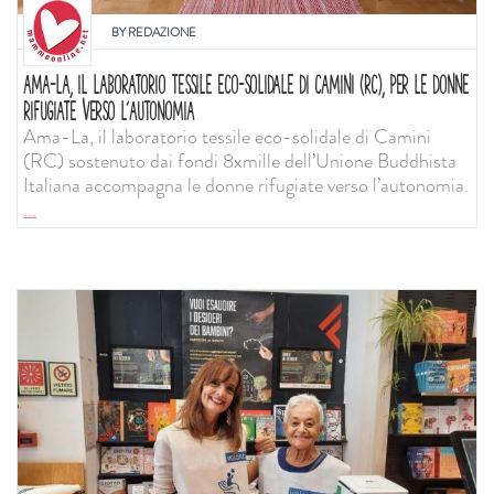
BY
REDAZIONE
AMA-LA, IL LABORATORIO TESSILE ECO-SOLIDALE DI CAMINI (RC), PER LE DONNE
RIFUGIATE VERSO L’AUTONOMIA
Ama-La, il laboratorio tessile eco-solidale di Camini
(RC) sostenuto dai fondi 8xmille dell’Unione Buddhista
Italiana accompagna le donne rifugiate verso l’autonomia.
...