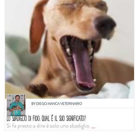
BY
DIEGO MANCA VETERINARIO
LO SBADIGLIO DI FIDO: QUAL È IL SUO SIGNIFICATO?
Si fa presto a dire è solo uno sbadiglio.
...