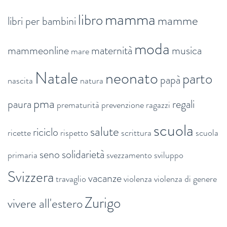
mamma
libro
mamme
libri per bambini
moda
mammeonline
maternità
musica
mare
Natale
neonato
parto
papà
nascita
natura
pma
paura
regali
prematurità
prevenzione
ragazzi
scuola
salute
riciclo
ricette
rispetto
scrittura
scuola
seno
solidarietà
primaria
svezzamento
sviluppo
Svizzera
vacanze
travaglio
violenza
violenza di genere
Zurigo
vivere all'estero