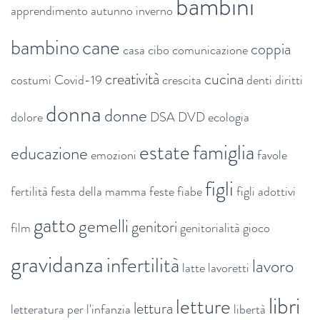
bambini
apprendimento
autunno inverno
bambino
cane
coppia
casa
cibo
comunicazione
creatività
cucina
costumi
Covid-19
crescita
denti
diritti
donna
donne
dolore
DSA
DVD
ecologia
estate
famiglia
educazione
emozioni
favole
figli
fertilità
festa della mamma
feste
fiabe
figli adottivi
gatto
gemelli
genitori
film
genitorialità
gioco
gravidanza
infertilità
lavoro
latte
lavoretti
libri
letture
lettura
letteratura per l'infanzia
libertà