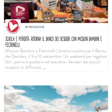
BY
REDAZIONE
SCUOLA E POVERTÀ: RITORNA IL BANCO DEI DESIDERI CON MISSION BAMBINI E
FELTRINELLI
Mission Bambini e Feltrinelli Librerie insieme per il Banco
dei Desideri, il 9 e 10 settembre. Un weekend per regalare
libri, penne e quaderni ed esaudire i desideri dei piccoli
studenti in difficoltà.
...