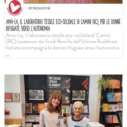
BY
REDAZIONE
AMA-LA, IL LABORATORIO TESSILE ECO-SOLIDALE DI CAMINI (RC), PER LE DONNE
RIFUGIATE VERSO L’AUTONOMIA
Ama-La, il laboratorio tessile eco-solidale di Camini
(RC) sostenuto dai fondi 8xmille dell’Unione Buddhista
Italiana accompagna le donne rifugiate verso l’autonomia.
...