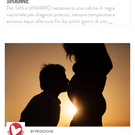
STRAORDINARIE
Per SIN e UNIAMO necessaria una cabina di regia
nazionale per diagnosi precoci, terapie tempestive e
accesso equo alle cure fin dai primi giorni di vita
...
BY
REDAZIONE