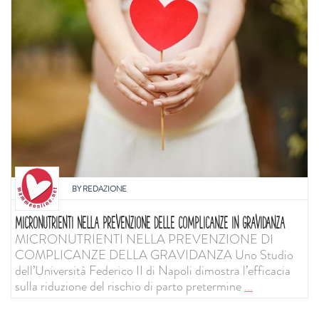
BY
REDAZIONE
MICRONUTRIENTI NELLA PREVENZIONE DELLE COMPLICANZE IN GRAVIDANZA
MICRONUTRIENTI NELLA PREVENZIONE DI
COMPLICANZE DELLA GRAVIDANZA Uno Studio
dell’Università Federico II di Napoli dimostra l’efficacia
sulla riduzione del rischio di parto pretermine
...