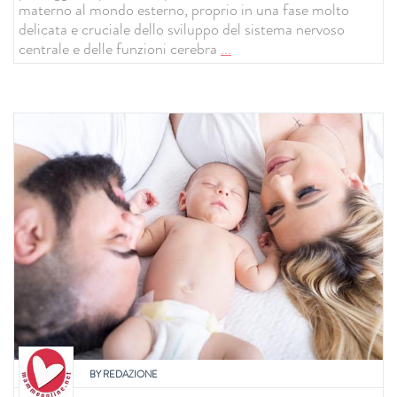
materno al mondo esterno, proprio in una fase molto
delicata e cruciale dello sviluppo del sistema nervoso
centrale e delle funzioni cerebra
...
BY
REDAZIONE