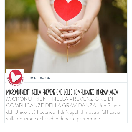
BY
REDAZIONE
MICRONUTRIENTI NELLA PREVENZIONE DELLE COMPLICANZE IN GRAVIDANZA
MICRONUTRIENTI NELLA PREVENZIONE DI
COMPLICANZE DELLA GRAVIDANZA Uno Studio
dell’Università Federico II di Napoli dimostra l’efficacia
sulla riduzione del rischio di parto pretermine
...