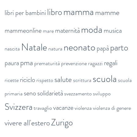
mamma
libro
mamme
libri per bambini
moda
mammeonline
maternità
musica
mare
Natale
neonato
parto
papà
nascita
natura
pma
paura
regali
prematurità
prevenzione
ragazzi
scuola
salute
riciclo
ricette
rispetto
scrittura
scuola
seno
solidarietà
primaria
svezzamento
sviluppo
Svizzera
vacanze
travaglio
violenza
violenza di genere
Zurigo
vivere all'estero