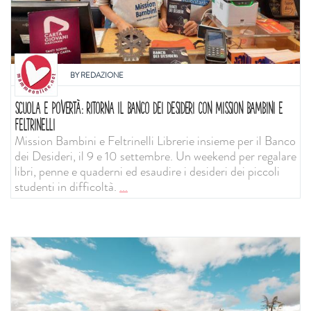
BY
REDAZIONE
SCUOLA E POVERTÀ: RITORNA IL BANCO DEI DESIDERI CON MISSION BAMBINI E
FELTRINELLI
Mission Bambini e Feltrinelli Librerie insieme per il Banco
dei Desideri, il 9 e 10 settembre. Un weekend per regalare
libri, penne e quaderni ed esaudire i desideri dei piccoli
studenti in difficoltà.
...