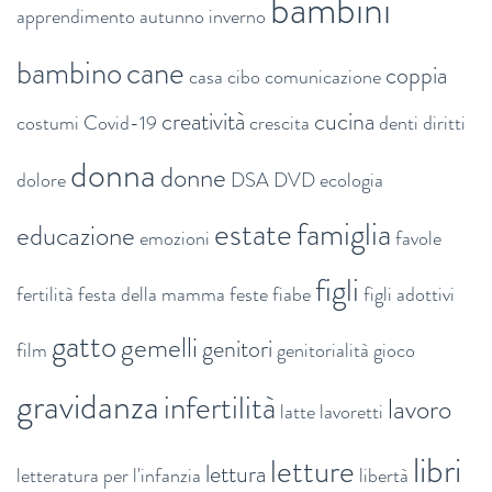
bambini
apprendimento
autunno inverno
bambino
cane
coppia
casa
cibo
comunicazione
creatività
cucina
costumi
Covid-19
crescita
denti
diritti
donna
donne
dolore
DSA
DVD
ecologia
estate
famiglia
educazione
emozioni
favole
figli
fertilità
festa della mamma
feste
fiabe
figli adottivi
gatto
gemelli
genitori
film
genitorialità
gioco
gravidanza
infertilità
lavoro
latte
lavoretti
libri
letture
lettura
letteratura per l'infanzia
libertà