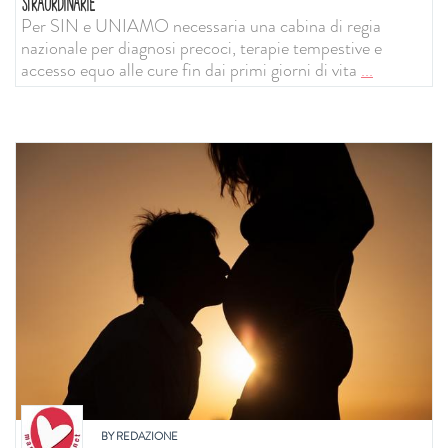
STRAORDINARIE
Per SIN e UNIAMO necessaria una cabina di regia
nazionale per diagnosi precoci, terapie tempestive e
accesso equo alle cure fin dai primi giorni di vita
...
BY
REDAZIONE