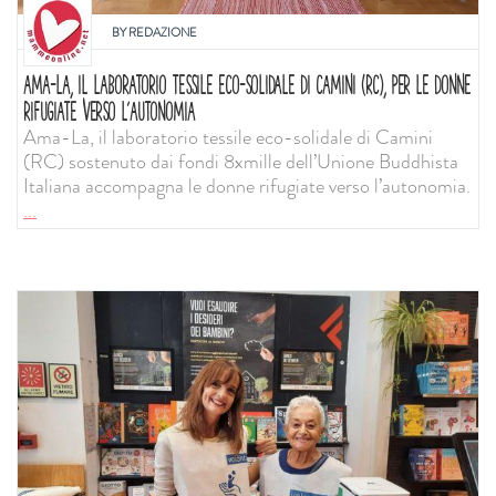
BY
REDAZIONE
AMA-LA, IL LABORATORIO TESSILE ECO-SOLIDALE DI CAMINI (RC), PER LE DONNE
RIFUGIATE VERSO L’AUTONOMIA
Ama-La, il laboratorio tessile eco-solidale di Camini
(RC) sostenuto dai fondi 8xmille dell’Unione Buddhista
Italiana accompagna le donne rifugiate verso l’autonomia.
...