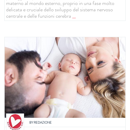
materno al mondo esterno, proprio in una fase molto
delicata e cruciale dello sviluppo del sistema nervoso
centrale e delle funzioni cerebra
...
BY
REDAZIONE