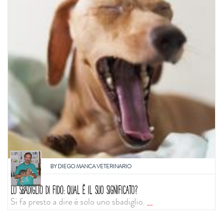
BY
DIEGO MANCA VETERINARIO
LO SBADIGLIO DI FIDO: QUAL È IL SUO SIGNIFICATO?
Si fa presto a dire è solo uno sbadiglio.
...