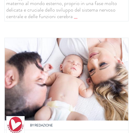
materno al mondo esterno, proprio in una fase molto
delicata e cruciale dello sviluppo del sistema nervoso
centrale e delle funzioni cerebra
...
BY
REDAZIONE