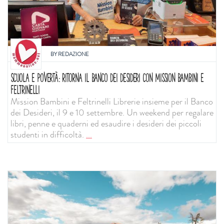
BY
REDAZIONE
SCUOLA E POVERTÀ: RITORNA IL BANCO DEI DESIDERI CON MISSION BAMBINI E
FELTRINELLI
Mission Bambini e Feltrinelli Librerie insieme per il Banco
dei Desideri, il 9 e 10 settembre. Un weekend per regalare
libri, penne e quaderni ed esaudire i desideri dei piccoli
studenti in difficoltà.
...