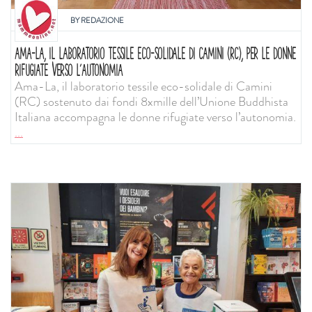
BY
REDAZIONE
AMA-LA, IL LABORATORIO TESSILE ECO-SOLIDALE DI CAMINI (RC), PER LE DONNE
RIFUGIATE VERSO L’AUTONOMIA
Ama-La, il laboratorio tessile eco-solidale di Camini
(RC) sostenuto dai fondi 8xmille dell’Unione Buddhista
Italiana accompagna le donne rifugiate verso l’autonomia.
...