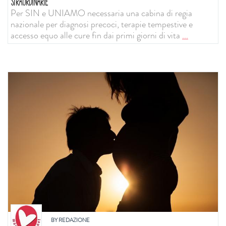
STRAORDINARIE
Per SIN e UNIAMO necessaria una cabina di regia
nazionale per diagnosi precoci, terapie tempestive e
accesso equo alle cure fin dai primi giorni di vita
...
BY
REDAZIONE