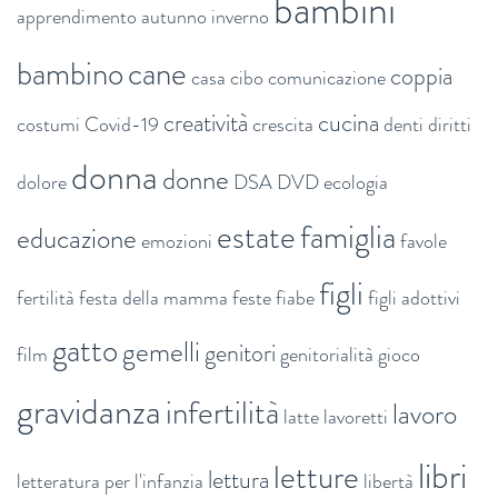
bambini
apprendimento
autunno inverno
bambino
cane
coppia
casa
cibo
comunicazione
creatività
cucina
costumi
Covid-19
crescita
denti
diritti
donna
donne
dolore
DSA
DVD
ecologia
estate
famiglia
educazione
emozioni
favole
figli
fertilità
festa della mamma
feste
fiabe
figli adottivi
gatto
gemelli
genitori
film
genitorialità
gioco
gravidanza
infertilità
lavoro
latte
lavoretti
libri
letture
lettura
letteratura per l'infanzia
libertà