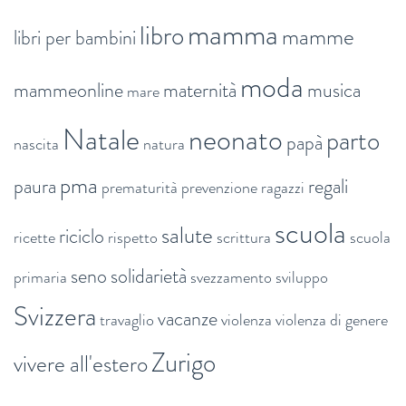
mamma
libro
mamme
libri per bambini
moda
mammeonline
maternità
musica
mare
Natale
neonato
parto
papà
nascita
natura
pma
paura
regali
prematurità
prevenzione
ragazzi
scuola
salute
riciclo
ricette
rispetto
scrittura
scuola
seno
solidarietà
primaria
svezzamento
sviluppo
Svizzera
vacanze
travaglio
violenza
violenza di genere
Zurigo
vivere all'estero