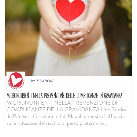
BY
REDAZIONE
MICRONUTRIENTI NELLA PREVENZIONE DELLE COMPLICANZE IN GRAVIDANZA
MICRONUTRIENTI NELLA PREVENZIONE DI
COMPLICANZE DELLA GRAVIDANZA Uno Studio
dell’Università Federico II di Napoli dimostra l’efficacia
sulla riduzione del rischio di parto pretermine
...