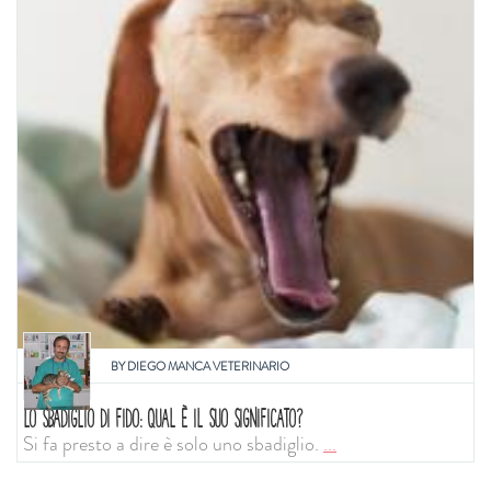
BY
DIEGO MANCA VETERINARIO
LO SBADIGLIO DI FIDO: QUAL È IL SUO SIGNIFICATO?
Si fa presto a dire è solo uno sbadiglio.
...