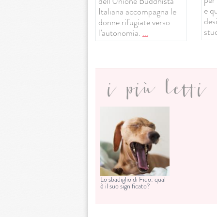
dell’Unione Buddhista
e q
Italiana accompagna le
desi
donne rifugiate verso
stud
l’autonomia.
...
i più letti
Lo sbadiglio di Fido: qual
è il suo significato?