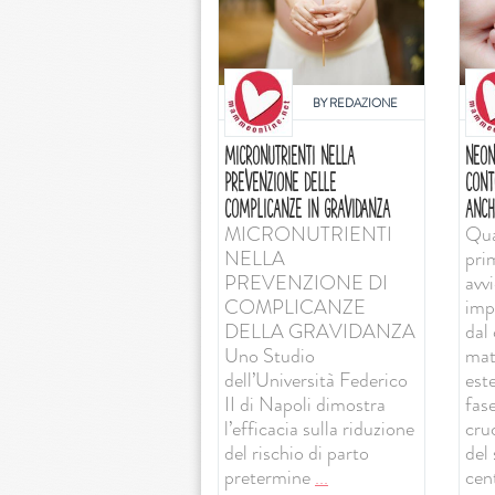
BY
REDAZIONE
MICRONUTRIENTI NELLA
NEON
PREVENZIONE DELLE
CONT
COMPLICANZE IN GRAVIDANZA
ANCH
MICRONUTRIENTI
Qua
NELLA
pri
PREVENZIONE DI
avv
COMPLICANZE
imp
DELLA GRAVIDANZA
dal 
Uno Studio
mat
dell’Università Federico
est
II di Napoli dimostra
fas
l’efficacia sulla riduzione
cruc
del rischio di parto
del
pretermine
...
cent