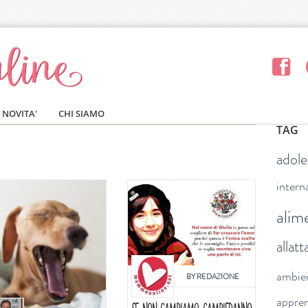
NOVITA'
CHI SIAMO
TAG
adol
intern
alim
allat
ambie
BY
REDAZIONE
appre