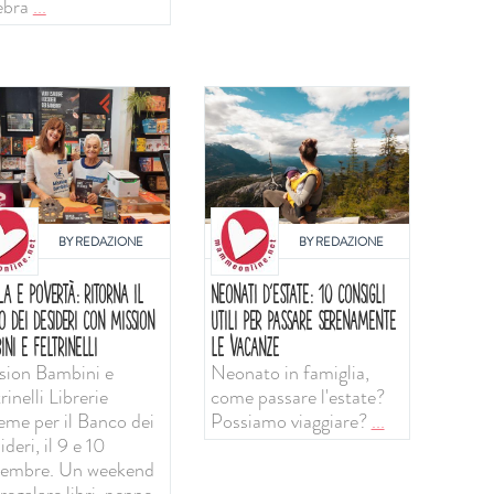
ebra
...
BY
REDAZIONE
BY
REDAZIONE
LA E POVERTÀ: RITORNA IL
NEONATI D'ESTATE: 10 CONSIGLI
O DEI DESIDERI CON MISSION
UTILI PER PASSARE SERENAMENTE
INI E FELTRINELLI
LE VACANZE
sion Bambini e
Neonato in famiglia,
rinelli Librerie
come passare l'estate?
ieme per il Banco dei
Possiamo viaggiare?
...
deri, il 9 e 10
tembre. Un weekend
regalare libri, penne