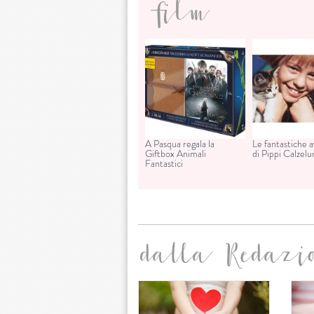
film
A Pasqua regala la
Le fantastiche 
Giftbox Animali
di Pippi Calzel
Fantastici
dalla Redazi