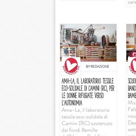
cer
BY
REDAZIONE
AMA-LA, IL LABORATORIO TESSILE
SCUO
ECO-SOLIDALE DI CAMINI (RC), PER
BANC
LE DONNE RIFUGIATE VERSO
BAMB
Mis
L’AUTONOMIA
Felt
Ama-La, il laboratorio
ins
tessile eco-solidale di
Desi
Camini (RC) sostenuto
set
dai fondi 8xmille
per 