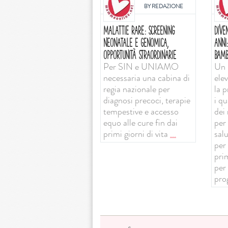
BY
REDAZIONE
MALATTIE RARE: SCREENING
DIVE
NEONATALE E GENOMICA,
ANNI
OPPORTUNITÀ STRAORDINARIE
BAMB
Per SIN e UNIAMO
Un 
necessaria una cabina di
ele
regia nazionale per
la 
diagnosi precoci, terapie
i qu
tempestive e accesso
dei 
equo alle cure fin dai
per 
primi giorni di vita
...
sal
per
prim
per
pro