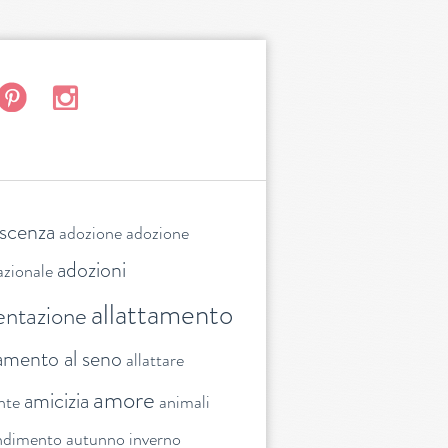
escenza
adozione
adozione
adozioni
azionale
allattamento
entazione
tamento al seno
allattare
amore
amicizia
nte
animali
ndimento
autunno inverno