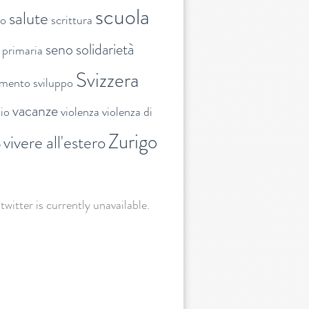
scuola
salute
to
scrittura
seno
solidarietà
 primaria
Svizzera
amento
sviluppo
vacanze
lio
violenza
violenza di
Zurigo
vivere all'estero
e
 twitter is currently unavailable.