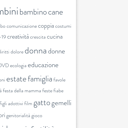
mbini
bambino
cane
coppia
ibo
comunicazione
costumi
creatività
cucina
-19
crescita
donna
donne
iritti
dolore
educazione
DVD
ecologia
estate
famiglia
oni
favole
tà
festa della mamma
feste
fiabe
gatto
gemelli
figli adottivi
film
ori
genitorialità
gioco