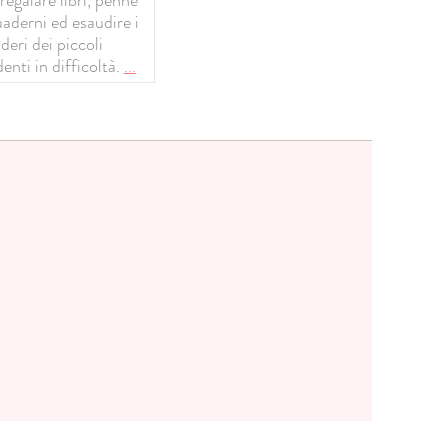
uaderni ed esaudire i
deri dei piccoli
enti in difficoltà.
...