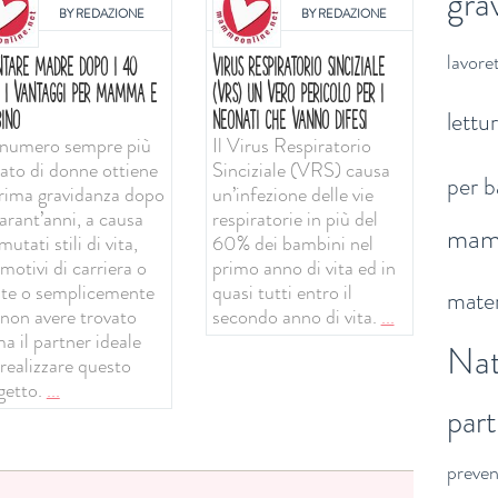
gra
BY
REDAZIONE
BY
REDAZIONE
lavoret
NTARE MADRE DOPO I 40
VIRUS RESPIRATORIO SINCIZIALE
: I VANTAGGI PER MAMMA E
(VRS) UN VERO PERICOLO PER I
lettu
INO
NEONATI CHE VANNO DIFESI
numero sempre più
Il Virus Respiratorio
vato di donne ottiene
Sinciziale (VRS) causa
per b
prima gravidanza dopo
un’infezione delle vie
arant’anni, a causa
respiratorie in più del
ma
mutati stili di vita,
60% dei bambini nel
motivi di carriera o
primo anno di vita ed in
ute o semplicemente
quasi tutti entro il
mater
 non avere trovato
secondo anno di vita.
...
a il partner ideale
Nat
 realizzare questo
getto.
...
par
preve