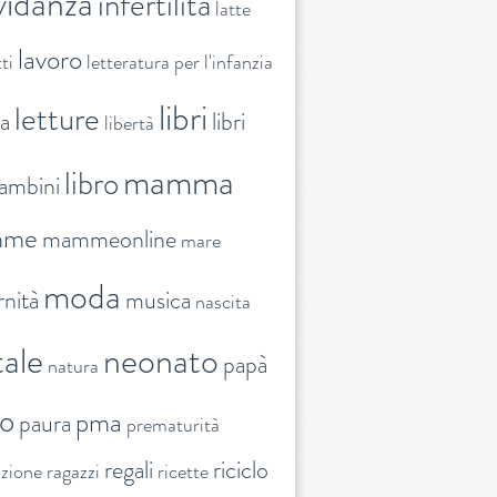
vidanza
infertilità
latte
lavoro
ti
letteratura per l'infanzia
libri
letture
ra
libri
libertà
mamma
libro
ambini
mme
mammeonline
mare
moda
nità
musica
nascita
ale
neonato
papà
natura
to
pma
paura
prematurità
regali
riciclo
nzione
ragazzi
ricette