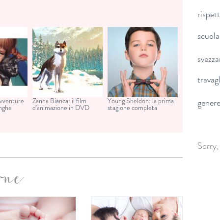
rispet
scuola
svezz
travag
avventure
Zanna Bianca: il film
Young Sheldon: la prima
gener
unghe
d'animazione in DVD
stagione completa
Sorry,
one