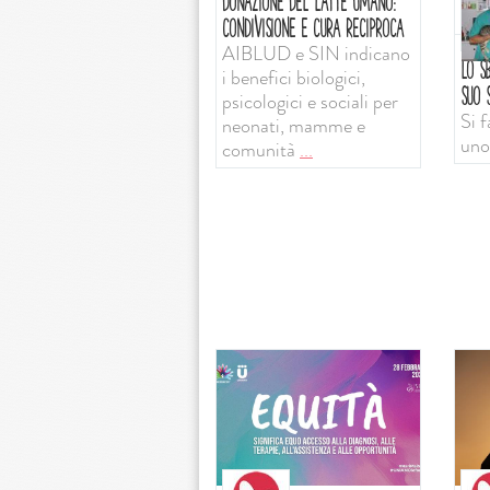
DONAZIONE DEL LATTE UMANO:
CONDIVISIONE E CURA RECIPROCA
AIBLUD e SIN indicano
LO SB
i benefici biologici,
SUO S
psicologici e sociali per
Si f
neonati, mamme e
uno
comunità
...