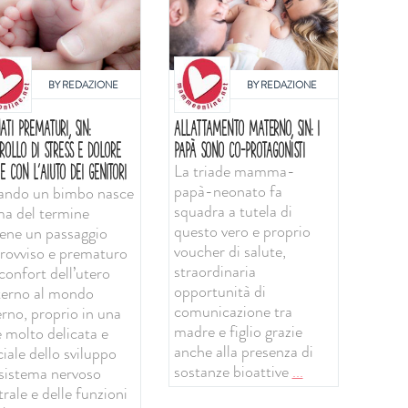
BY
REDAZIONE
BY
REDAZIONE
ATI PREMATURI, SIN:
ALLATTAMENTO MATERNO, SIN: I
ROLLO DI STRESS E DOLORE
PAPÀ SONO CO-PROTAGONISTI
La triade mamma-
E CON L'AIUTO DEI GENITORI
papà-neonato fa
ndo un bimbo nasce
squadra a tutela di
ma del termine
questo vero e proprio
iene un passaggio
voucher di salute,
rovviso e prematuro
straordinaria
confort dell’utero
opportunità di
erno al mondo
comunicazione tra
erno, proprio in una
madre e figlio grazie
e molto delicata e
anche alla presenza di
iale dello sviluppo
sostanze bioattive
...
 sistema nervoso
rale e delle funzioni