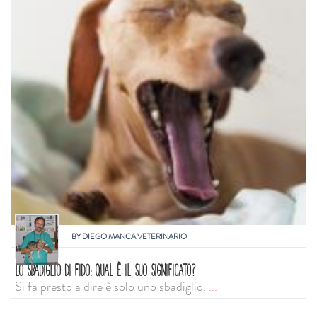
BY
DIEGO MANCA VETERINARIO
LO SBADIGLIO DI FIDO: QUAL È IL SUO SIGNIFICATO?
Si fa presto a dire è solo uno sbadiglio.
...