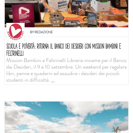
BY
REDAZIONE
SCUOLA E POVERTÀ: RITORNA IL BANCO DEI DESIDERI CON MISSION BAMBINI E
FELTRINELLI
Mission Bambini e Feltrinelli Librerie insieme per il Banco
dei Desideri, il 9 e 10 settembre. Un weekend per regalare
libri, penne e quaderni ed esaudire i desideri dei piccoli
studenti in difficoltà.
...