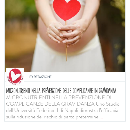
BY
REDAZIONE
MICRONUTRIENTI NELLA PREVENZIONE DELLE COMPLICANZE IN GRAVIDANZA
MICRONUTRIENTI NELLA PREVENZIONE DI
COMPLICANZE DELLA GRAVIDANZA Uno Studio
dell’Università Federico II di Napoli dimostra l’efficacia
sulla riduzione del rischio di parto pretermine
...