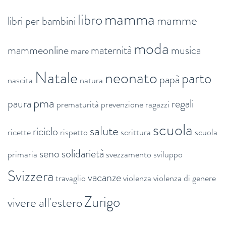
mamma
libro
mamme
libri per bambini
moda
mammeonline
maternità
musica
mare
Natale
neonato
parto
papà
nascita
natura
pma
paura
regali
prematurità
prevenzione
ragazzi
scuola
salute
riciclo
ricette
rispetto
scrittura
scuola
seno
solidarietà
primaria
svezzamento
sviluppo
Svizzera
vacanze
travaglio
violenza
violenza di genere
Zurigo
vivere all'estero