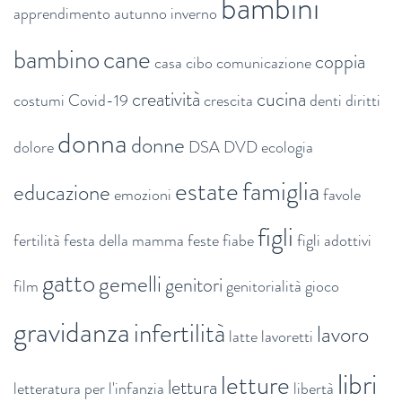
bambini
apprendimento
autunno inverno
bambino
cane
coppia
casa
cibo
comunicazione
creatività
cucina
costumi
Covid-19
crescita
denti
diritti
donna
donne
dolore
DSA
DVD
ecologia
estate
famiglia
educazione
emozioni
favole
figli
fertilità
festa della mamma
feste
fiabe
figli adottivi
gatto
gemelli
genitori
film
genitorialità
gioco
gravidanza
infertilità
lavoro
latte
lavoretti
libri
letture
lettura
letteratura per l'infanzia
libertà