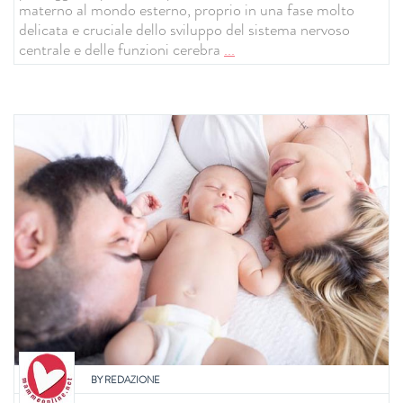
materno al mondo esterno, proprio in una fase molto
delicata e cruciale dello sviluppo del sistema nervoso
centrale e delle funzioni cerebra
...
BY
REDAZIONE