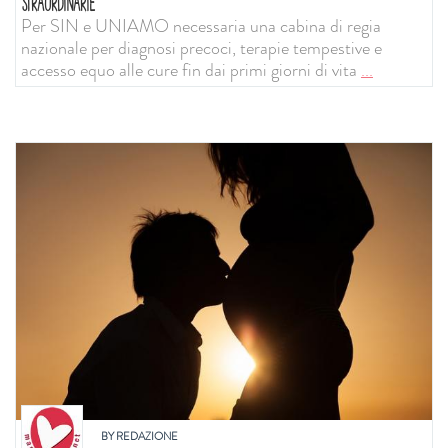
STRAORDINARIE
Per SIN e UNIAMO necessaria una cabina di regia
nazionale per diagnosi precoci, terapie tempestive e
accesso equo alle cure fin dai primi giorni di vita
...
BY
REDAZIONE