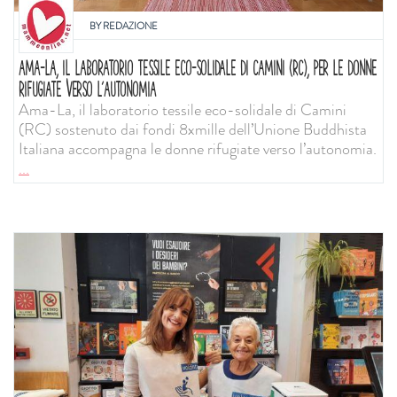
BY
REDAZIONE
AMA-LA, IL LABORATORIO TESSILE ECO-SOLIDALE DI CAMINI (RC), PER LE DONNE
RIFUGIATE VERSO L’AUTONOMIA
Ama-La, il laboratorio tessile eco-solidale di Camini
(RC) sostenuto dai fondi 8xmille dell’Unione Buddhista
Italiana accompagna le donne rifugiate verso l’autonomia.
...