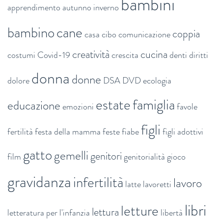
bambini
apprendimento
autunno inverno
bambino
cane
coppia
casa
cibo
comunicazione
creatività
cucina
costumi
Covid-19
crescita
denti
diritti
donna
donne
dolore
DSA
DVD
ecologia
estate
famiglia
educazione
emozioni
favole
figli
fertilità
festa della mamma
feste
fiabe
figli adottivi
gatto
gemelli
genitori
film
genitorialità
gioco
gravidanza
infertilità
lavoro
latte
lavoretti
libri
letture
lettura
letteratura per l'infanzia
libertà