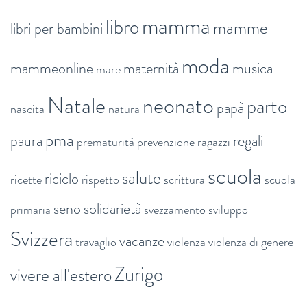
mamma
libro
mamme
libri per bambini
moda
mammeonline
maternità
musica
mare
Natale
neonato
parto
papà
nascita
natura
pma
paura
regali
prematurità
prevenzione
ragazzi
scuola
salute
riciclo
ricette
rispetto
scrittura
scuola
seno
solidarietà
primaria
svezzamento
sviluppo
Svizzera
vacanze
travaglio
violenza
violenza di genere
Zurigo
vivere all'estero