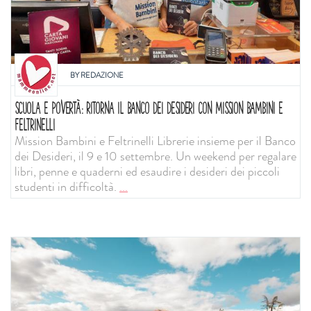
BY
REDAZIONE
SCUOLA E POVERTÀ: RITORNA IL BANCO DEI DESIDERI CON MISSION BAMBINI E
FELTRINELLI
Mission Bambini e Feltrinelli Librerie insieme per il Banco
dei Desideri, il 9 e 10 settembre. Un weekend per regalare
libri, penne e quaderni ed esaudire i desideri dei piccoli
studenti in difficoltà.
...