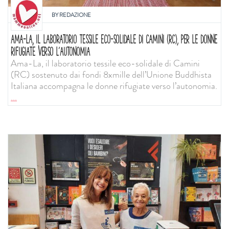
BY
REDAZIONE
AMA-LA, IL LABORATORIO TESSILE ECO-SOLIDALE DI CAMINI (RC), PER LE DONNE
RIFUGIATE VERSO L’AUTONOMIA
Ama-La, il laboratorio tessile eco-solidale di Camini
(RC) sostenuto dai fondi 8xmille dell’Unione Buddhista
Italiana accompagna le donne rifugiate verso l’autonomia.
...