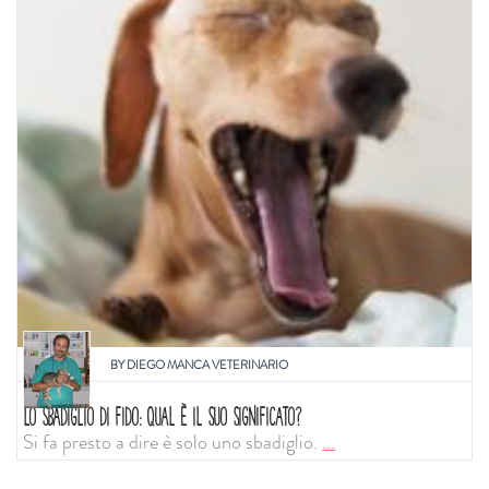
BY
DIEGO MANCA VETERINARIO
LO SBADIGLIO DI FIDO: QUAL È IL SUO SIGNIFICATO?
Si fa presto a dire è solo uno sbadiglio.
...