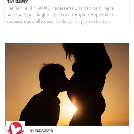
STRAORDINARIE
Per SIN e UNIAMO necessaria una cabina di regia
nazionale per diagnosi precoci, terapie tempestive e
accesso equo alle cure fin dai primi giorni di vita
...
BY
REDAZIONE