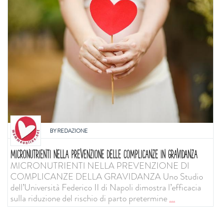
BY
REDAZIONE
MICRONUTRIENTI NELLA PREVENZIONE DELLE COMPLICANZE IN GRAVIDANZA
MICRONUTRIENTI NELLA PREVENZIONE DI
COMPLICANZE DELLA GRAVIDANZA Uno Studio
dell’Università Federico II di Napoli dimostra l’efficacia
sulla riduzione del rischio di parto pretermine
...