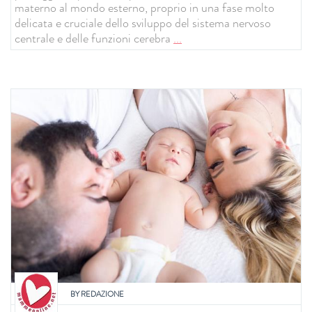
materno al mondo esterno, proprio in una fase molto
delicata e cruciale dello sviluppo del sistema nervoso
centrale e delle funzioni cerebra
...
BY
REDAZIONE