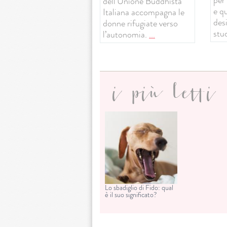
dell’Unione Buddhista
e q
Italiana accompagna le
desi
donne rifugiate verso
stud
l’autonomia.
...
i più letti
Lo sbadiglio di Fido: qual
è il suo significato?