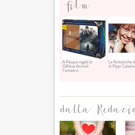
film
A Pasqua regala la
Le fantastiche 
Giftbox Animali
di Pippi Calzel
Fantastici
dalla Redazi