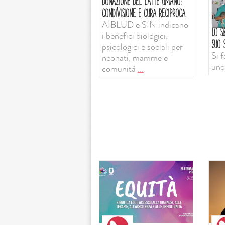
DONAZIONE DEL LATTE UMANO:
CONDIVISIONE E CURA RECIPROCA
AIBLUD e SIN indicano
LO SB
i benefici biologici,
SUO S
psicologici e sociali per
Si f
neonati, mamme e
uno
comunità
...