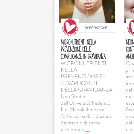
BY
REDAZIONE
MICRONUTRIENTI NELLA
NEON
PREVENZIONE DELLE
CONT
COMPLICANZE IN GRAVIDANZA
ANCH
MICRONUTRIENTI
Qua
NELLA
pri
PREVENZIONE DI
avv
COMPLICANZE
imp
DELLA GRAVIDANZA
dal 
Uno Studio
mat
dell’Università Federico
est
II di Napoli dimostra
fas
l’efficacia sulla riduzione
cruc
del rischio di parto
del
pretermine
...
cent