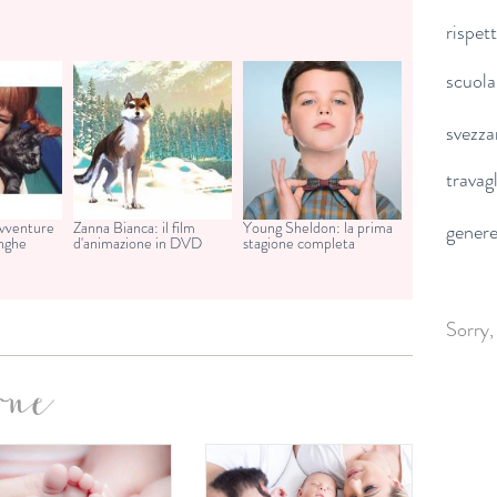
rispet
scuola
svezz
travag
avventure
Zanna Bianca: il film
Young Sheldon: la prima
gener
unghe
d'animazione in DVD
stagione completa
Sorry,
one