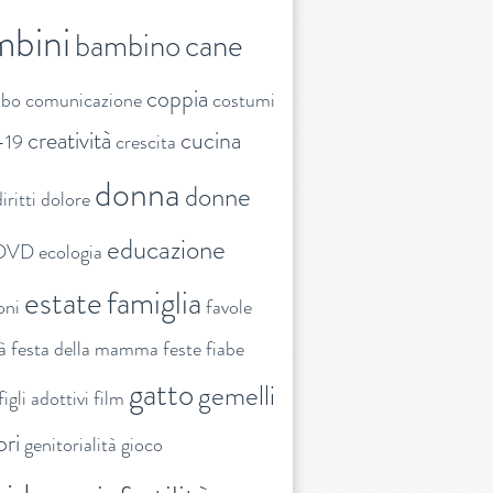
mbini
bambino
cane
coppia
ibo
comunicazione
costumi
creatività
cucina
-19
crescita
donna
donne
iritti
dolore
educazione
DVD
ecologia
estate
famiglia
oni
favole
tà
festa della mamma
feste
fiabe
gatto
gemelli
figli adottivi
film
ori
genitorialità
gioco