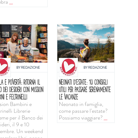
ebra
...
BY
REDAZIONE
BY
REDAZIONE
LA E POVERTÀ: RITORNA IL
NEONATI D'ESTATE: 10 CONSIGLI
O DEI DESIDERI CON MISSION
UTILI PER PASSARE SERENAMENTE
INI E FELTRINELLI
LE VACANZE
sion Bambini e
Neonato in famiglia,
rinelli Librerie
come passare l'estate?
ieme per il Banco dei
Possiamo viaggiare?
...
deri, il 9 e 10
tembre. Un weekend
regalare libri, penne