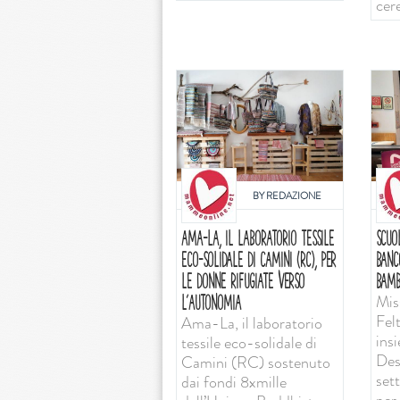
cer
BY
REDAZIONE
AMA-LA, IL LABORATORIO TESSILE
SCUO
ECO-SOLIDALE DI CAMINI (RC), PER
BANC
LE DONNE RIFUGIATE VERSO
BAMB
Mis
L’AUTONOMIA
Felt
Ama-La, il laboratorio
ins
tessile eco-solidale di
Desi
Camini (RC) sostenuto
set
dai fondi 8xmille
per 