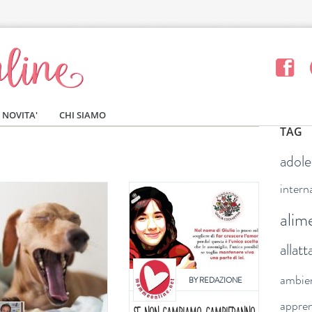
NOVITA'
CHI SIAMO
TAG
adol
intern
alim
allat
ambie
BY
REDAZIONE
appre