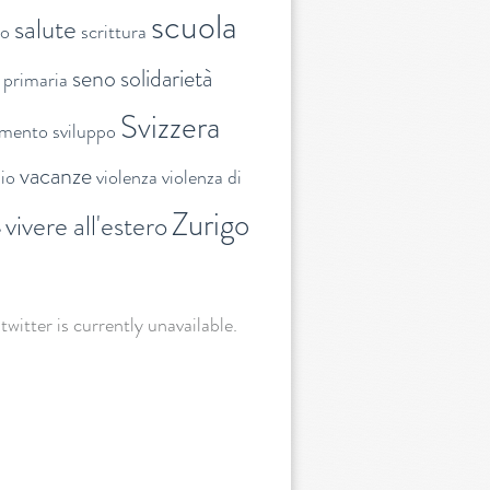
scuola
salute
to
scrittura
seno
solidarietà
 primaria
Svizzera
amento
sviluppo
vacanze
lio
violenza
violenza di
Zurigo
vivere all'estero
e
 twitter is currently unavailable.