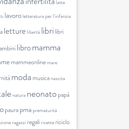
vidanza
infertilità
latte
lavoro
ti
letteratura per l'infanzia
libri
letture
ra
libri
libertà
mamma
libro
ambini
mme
mammeonline
mare
moda
nità
musica
nascita
ale
neonato
papà
natura
to
pma
paura
prematurità
regali
riciclo
nzione
ragazzi
ricette