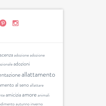
escenza
adozione
adozione
adozioni
azionale
allattamento
entazione
tamento al seno
allattare
amore
amicizia
nte
animali
ndimento
autunno inverno