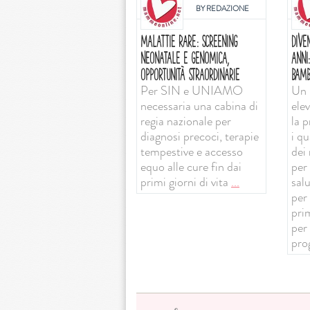
BY
REDAZIONE
MALATTIE RARE: SCREENING
DIVE
NEONATALE E GENOMICA,
ANNI
OPPORTUNITÀ STRAORDINARIE
BAMB
Per SIN e UNIAMO
Un 
necessaria una cabina di
ele
regia nazionale per
la 
diagnosi precoci, terapie
i qu
tempestive e accesso
dei 
equo alle cure fin dai
per 
primi giorni di vita
...
sal
per
prim
per
pro