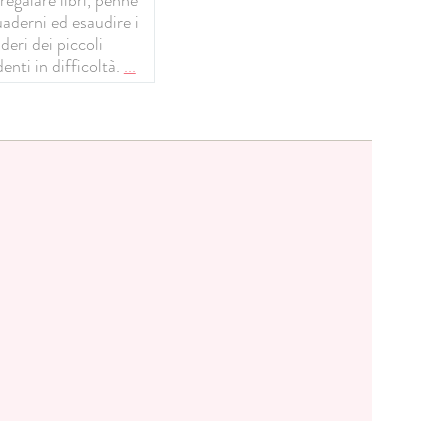
uaderni ed esaudire i
deri dei piccoli
enti in difficoltà.
...