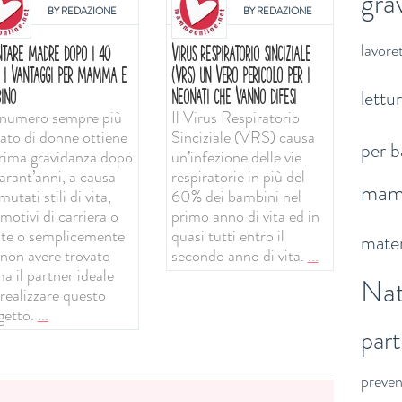
gra
BY
REDAZIONE
BY
REDAZIONE
lavoret
NTARE MADRE DOPO I 40
VIRUS RESPIRATORIO SINCIZIALE
: I VANTAGGI PER MAMMA E
(VRS) UN VERO PERICOLO PER I
lettu
INO
NEONATI CHE VANNO DIFESI
numero sempre più
Il Virus Respiratorio
vato di donne ottiene
Sinciziale (VRS) causa
per b
prima gravidanza dopo
un’infezione delle vie
arant’anni, a causa
respiratorie in più del
ma
mutati stili di vita,
60% dei bambini nel
motivi di carriera o
primo anno di vita ed in
ute o semplicemente
quasi tutti entro il
mater
 non avere trovato
secondo anno di vita.
...
a il partner ideale
Nat
 realizzare questo
getto.
...
par
preve