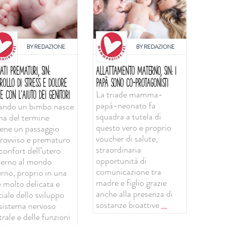
BY
REDAZIONE
BY
REDAZIONE
ATI PREMATURI, SIN:
ALLATTAMENTO MATERNO, SIN: I
ROLLO DI STRESS E DOLORE
PAPÀ SONO CO-PROTAGONISTI
La triade mamma-
E CON L'AIUTO DEI GENITORI
papà-neonato fa
ndo un bimbo nasce
squadra a tutela di
ma del termine
questo vero e proprio
iene un passaggio
voucher di salute,
rovviso e prematuro
straordinaria
confort dell’utero
opportunità di
erno al mondo
comunicazione tra
erno, proprio in una
madre e figlio grazie
e molto delicata e
anche alla presenza di
iale dello sviluppo
sostanze bioattive
...
 sistema nervoso
rale e delle funzioni