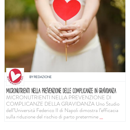
BY
REDAZIONE
MICRONUTRIENTI NELLA PREVENZIONE DELLE COMPLICANZE IN GRAVIDANZA
MICRONUTRIENTI NELLA PREVENZIONE DI
COMPLICANZE DELLA GRAVIDANZA Uno Studio
dell’Università Federico II di Napoli dimostra l’efficacia
sulla riduzione del rischio di parto pretermine
...