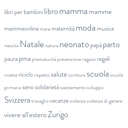
mamma
libro
mamme
libri per bambini
moda
mammeonline
maternità
musica
mare
Natale
neonato
parto
papà
nascita
natura
pma
paura
regali
prematurità
prevenzione
ragazzi
scuola
salute
riciclo
ricette
rispetto
scrittura
scuola
seno
solidarietà
primaria
svezzamento
sviluppo
Svizzera
vacanze
travaglio
violenza
violenza di genere
Zurigo
vivere all'estero