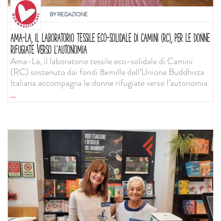
BY
REDAZIONE
AMA-LA, IL LABORATORIO TESSILE ECO-SOLIDALE DI CAMINI (RC), PER LE DONNE
RIFUGIATE VERSO L’AUTONOMIA
Ama-La, il laboratorio tessile eco-solidale di Camini
(RC) sostenuto dai fondi 8xmille dell’Unione Buddhista
Italiana accompagna le donne rifugiate verso l’autonomia.
...