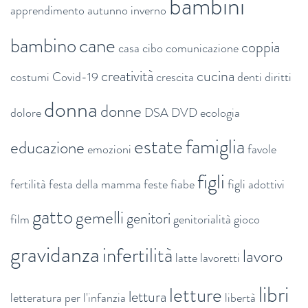
bambini
apprendimento
autunno inverno
bambino
cane
coppia
casa
cibo
comunicazione
creatività
cucina
costumi
Covid-19
crescita
denti
diritti
donna
donne
dolore
DSA
DVD
ecologia
estate
famiglia
educazione
emozioni
favole
figli
fertilità
festa della mamma
feste
fiabe
figli adottivi
gatto
gemelli
genitori
film
genitorialità
gioco
gravidanza
infertilità
lavoro
latte
lavoretti
libri
letture
lettura
letteratura per l'infanzia
libertà