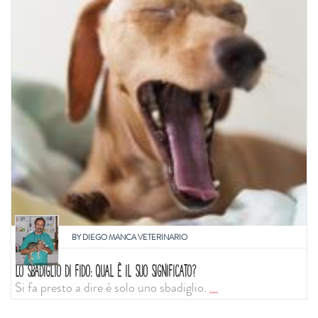
BY
DIEGO MANCA VETERINARIO
LO SBADIGLIO DI FIDO: QUAL È IL SUO SIGNIFICATO?
Si fa presto a dire è solo uno sbadiglio.
...