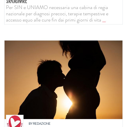
STRAORDINARIE
Per SIN e UNIAMO necessaria una cabina di regia
nazionale per diagnosi precoci, terapie tempestive e
accesso equo alle cure fin dai primi giorni di vita
...
BY
REDAZIONE