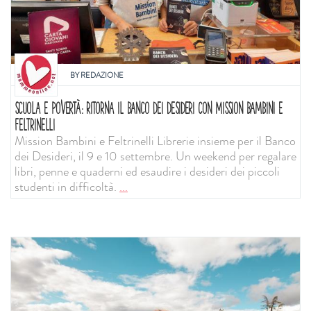
BY
REDAZIONE
SCUOLA E POVERTÀ: RITORNA IL BANCO DEI DESIDERI CON MISSION BAMBINI E
FELTRINELLI
Mission Bambini e Feltrinelli Librerie insieme per il Banco
dei Desideri, il 9 e 10 settembre. Un weekend per regalare
libri, penne e quaderni ed esaudire i desideri dei piccoli
studenti in difficoltà.
...