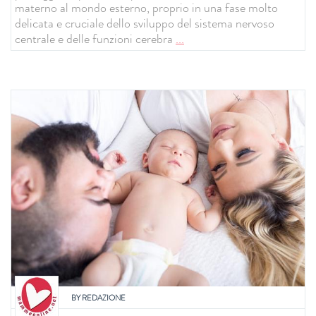
materno al mondo esterno, proprio in una fase molto
delicata e cruciale dello sviluppo del sistema nervoso
centrale e delle funzioni cerebra
...
BY
REDAZIONE