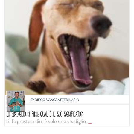
BY
DIEGO MANCA VETERINARIO
LO SBADIGLIO DI FIDO: QUAL È IL SUO SIGNIFICATO?
Si fa presto a dire è solo uno sbadiglio.
...