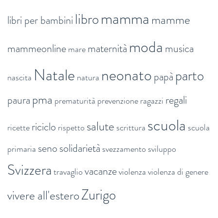
mamma
libro
mamme
libri per bambini
moda
mammeonline
maternità
musica
mare
Natale
neonato
parto
papà
nascita
natura
pma
paura
regali
prematurità
prevenzione
ragazzi
scuola
salute
riciclo
ricette
rispetto
scrittura
scuola
seno
solidarietà
primaria
svezzamento
sviluppo
Svizzera
vacanze
travaglio
violenza
violenza di genere
Zurigo
vivere all'estero