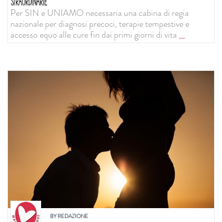
STRAORDINARIE
Per SIN e UNIAMO necessaria una cabina di regia
nazionale per diagnosi precoci, terapie tempestive e
accesso equo alle cure fin dai primi giorni di vita
...
BY
REDAZIONE