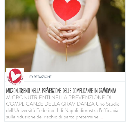
BY
REDAZIONE
MICRONUTRIENTI NELLA PREVENZIONE DELLE COMPLICANZE IN GRAVIDANZA
MICRONUTRIENTI NELLA PREVENZIONE DI
COMPLICANZE DELLA GRAVIDANZA Uno Studio
dell’Università Federico II di Napoli dimostra l’efficacia
sulla riduzione del rischio di parto pretermine
...