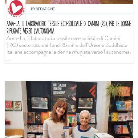
BY
REDAZIONE
AMA-LA, IL LABORATORIO TESSILE ECO-SOLIDALE DI CAMINI (RC), PER LE DONNE
RIFUGIATE VERSO L’AUTONOMIA
Ama-La, il laboratorio tessile eco-solidale di Camini
(RC) sostenuto dai fondi 8xmille dell’Unione Buddhista
Italiana accompagna le donne rifugiate verso l’autonomia.
...