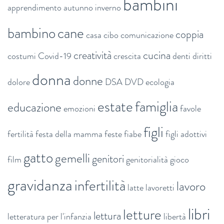
bambini
apprendimento
autunno inverno
bambino
cane
coppia
casa
cibo
comunicazione
creatività
cucina
costumi
Covid-19
crescita
denti
diritti
donna
donne
dolore
DSA
DVD
ecologia
estate
famiglia
educazione
emozioni
favole
figli
fertilità
festa della mamma
feste
fiabe
figli adottivi
gatto
gemelli
genitori
film
genitorialità
gioco
gravidanza
infertilità
lavoro
latte
lavoretti
libri
letture
lettura
letteratura per l'infanzia
libertà