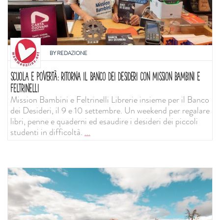
BY
REDAZIONE
SCUOLA E POVERTÀ: RITORNA IL BANCO DEI DESIDERI CON MISSION BAMBINI E
FELTRINELLI
Mission Bambini e Feltrinelli Librerie insieme per il Banco
dei Desideri, il 9 e 10 settembre. Un weekend per regalare
libri, penne e quaderni ed esaudire i desideri dei piccoli
studenti in difficoltà.
...