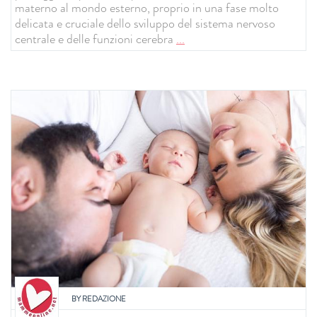
materno al mondo esterno, proprio in una fase molto
delicata e cruciale dello sviluppo del sistema nervoso
centrale e delle funzioni cerebra
...
BY
REDAZIONE