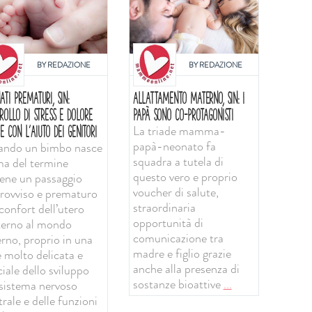
BY
REDAZIONE
BY
REDAZIONE
ATI PREMATURI, SIN:
ALLATTAMENTO MATERNO, SIN: I
ROLLO DI STRESS E DOLORE
PAPÀ SONO CO-PROTAGONISTI
La triade mamma-
E CON L'AIUTO DEI GENITORI
papà-neonato fa
ndo un bimbo nasce
squadra a tutela di
ma del termine
questo vero e proprio
iene un passaggio
voucher di salute,
rovviso e prematuro
straordinaria
confort dell’utero
opportunità di
erno al mondo
comunicazione tra
erno, proprio in una
madre e figlio grazie
e molto delicata e
anche alla presenza di
iale dello sviluppo
sostanze bioattive
...
 sistema nervoso
rale e delle funzioni