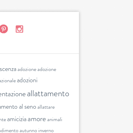
escenza
adozione
adozione
adozioni
azionale
allattamento
entazione
tamento al seno
allattare
amore
amicizia
nte
animali
ndimento
autunno inverno