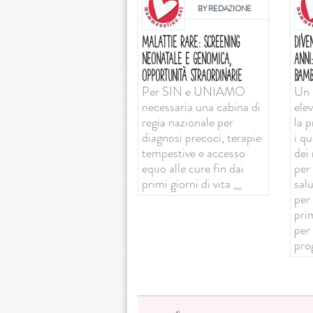
BY
REDAZIONE
MALATTIE RARE: SCREENING
DIVE
NEONATALE E GENOMICA,
ANNI
OPPORTUNITÀ STRAORDINARIE
BAMB
Per SIN e UNIAMO
Un 
necessaria una cabina di
ele
regia nazionale per
la 
diagnosi precoci, terapie
i qu
tempestive e accesso
dei 
equo alle cure fin dai
per 
primi giorni di vita
...
sal
per
prim
per
pro