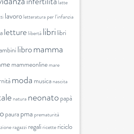
vidanza
infertilità
latte
lavoro
ti
letteratura per l'infanzia
libri
letture
ra
libri
libertà
mamma
libro
ambini
mme
mammeonline
mare
moda
nità
musica
nascita
ale
neonato
papà
natura
to
pma
paura
prematurità
regali
riciclo
nzione
ragazzi
ricette