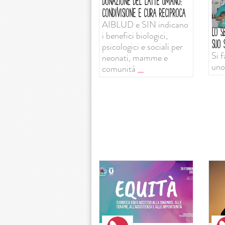
DONAZIONE DEL LATTE UMANO:
CONDIVISIONE E CURA RECIPROCA
AIBLUD e SIN indicano
LO SB
i benefici biologici,
SUO S
psicologici e sociali per
Si f
neonati, mamme e
uno
comunità
...