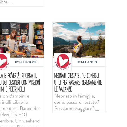
ebra
...
BY
REDAZIONE
BY
REDAZIONE
LA E POVERTÀ: RITORNA IL
NEONATI D'ESTATE: 10 CONSIGLI
O DEI DESIDERI CON MISSION
UTILI PER PASSARE SERENAMENTE
INI E FELTRINELLI
LE VACANZE
sion Bambini e
Neonato in famiglia,
rinelli Librerie
come passare l'estate?
ieme per il Banco dei
Possiamo viaggiare?
...
deri, il 9 e 10
tembre. Un weekend
regalare libri, penne