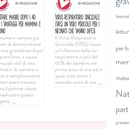
gra
BY
REDAZIONE
BY
REDAZIONE
lavoret
NTARE MADRE DOPO I 40
VIRUS RESPIRATORIO SINCIZIALE
: I VANTAGGI PER MAMMA E
(VRS) UN VERO PERICOLO PER I
lettu
INO
NEONATI CHE VANNO DIFESI
numero sempre più
Il Virus Respiratorio
vato di donne ottiene
Sinciziale (VRS) causa
per b
prima gravidanza dopo
un’infezione delle vie
arant’anni, a causa
respiratorie in più del
ma
mutati stili di vita,
60% dei bambini nel
motivi di carriera o
primo anno di vita ed in
ute o semplicemente
quasi tutti entro il
mater
 non avere trovato
secondo anno di vita.
...
a il partner ideale
Nat
 realizzare questo
getto.
...
par
preve