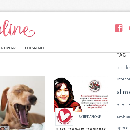
NOVITA'
CHI SIAMO
TAG
adol
intern
alim
allat
ambie
BY
REDAZIONE
appre