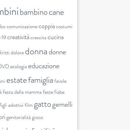
mbini
bambino
cane
coppia
ibo
comunicazione
costumi
creatività
cucina
-19
crescita
donna
donne
iritti
dolore
educazione
DVD
ecologia
estate
famiglia
oni
favole
tà
festa della mamma
feste
fiabe
gatto
gemelli
figli adottivi
film
ori
genitorialità
gioco