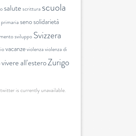
scuola
salute
to
scrittura
seno
solidarietà
 primaria
Svizzera
amento
sviluppo
vacanze
lio
violenza
violenza di
Zurigo
vivere all'estero
e
 twitter is currently unavailable.