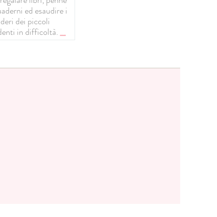
uaderni ed esaudire i
deri dei piccoli
enti in difficoltà.
...