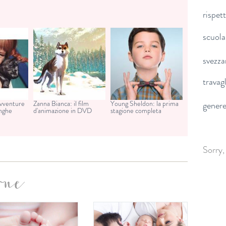
rispet
scuola
svezz
travag
avventure
Zanna Bianca: il film
Young Sheldon: la prima
gener
unghe
d'animazione in DVD
stagione completa
Sorry,
one