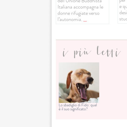
dell’Unione Buddhista
e q
Italiana accompagna le
desi
donne rifugiate verso
stud
l’autonomia.
...
i più letti
Lo sbadiglio di Fido: qual
è il suo significato?