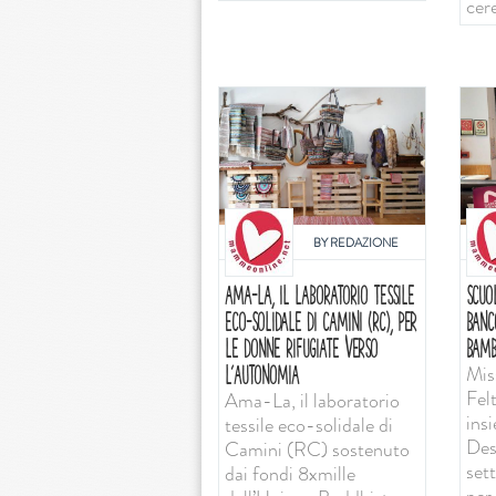
cer
BY
REDAZIONE
AMA-LA, IL LABORATORIO TESSILE
SCUO
ECO-SOLIDALE DI CAMINI (RC), PER
BANC
LE DONNE RIFUGIATE VERSO
BAMB
Mis
L’AUTONOMIA
Felt
Ama-La, il laboratorio
ins
tessile eco-solidale di
Desi
Camini (RC) sostenuto
set
dai fondi 8xmille
per 