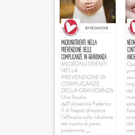
BY
REDAZIONE
MICRONUTRIENTI NELLA
NEON
PREVENZIONE DELLE
CONT
COMPLICANZE IN GRAVIDANZA
ANCH
MICRONUTRIENTI
Qua
NELLA
pri
PREVENZIONE DI
avv
COMPLICANZE
imp
DELLA GRAVIDANZA
dal 
Uno Studio
mat
dell’Università Federico
est
II di Napoli dimostra
fas
l’efficacia sulla riduzione
cruc
del rischio di parto
del
pretermine
...
cent