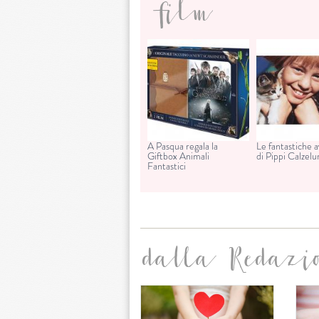
film
A Pasqua regala la
Le fantastiche 
Giftbox Animali
di Pippi Calzel
Fantastici
dalla Redazi