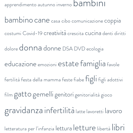
bambini
apprendimento
autunno inverno
bambino
cane
coppia
casa
cibo
comunicazione
creatività
cucina
costumi
Covid-19
crescita
denti
diritti
donna
donne
dolore
DSA
DVD
ecologia
estate
famiglia
educazione
emozioni
favole
figli
fertilità
festa della mamma
feste
fiabe
figli adottivi
gatto
gemelli
genitori
film
genitorialità
gioco
gravidanza
infertilità
lavoro
latte
lavoretti
libri
letture
lettura
letteratura per l'infanzia
libertà