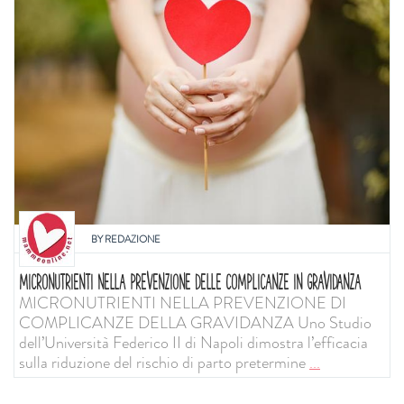
BY
REDAZIONE
MICRONUTRIENTI NELLA PREVENZIONE DELLE COMPLICANZE IN GRAVIDANZA
MICRONUTRIENTI NELLA PREVENZIONE DI
COMPLICANZE DELLA GRAVIDANZA Uno Studio
dell’Università Federico II di Napoli dimostra l’efficacia
sulla riduzione del rischio di parto pretermine
...