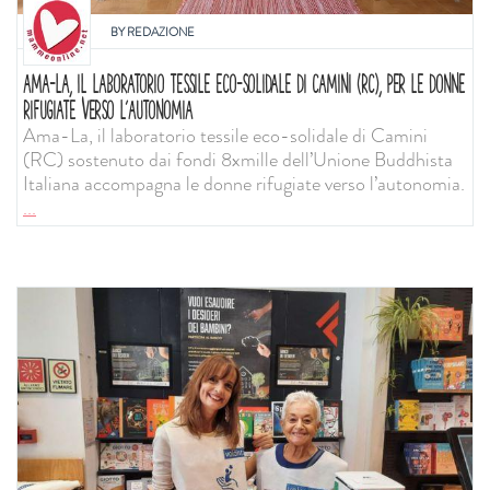
BY
REDAZIONE
AMA-LA, IL LABORATORIO TESSILE ECO-SOLIDALE DI CAMINI (RC), PER LE DONNE
RIFUGIATE VERSO L’AUTONOMIA
Ama-La, il laboratorio tessile eco-solidale di Camini
(RC) sostenuto dai fondi 8xmille dell’Unione Buddhista
Italiana accompagna le donne rifugiate verso l’autonomia.
...