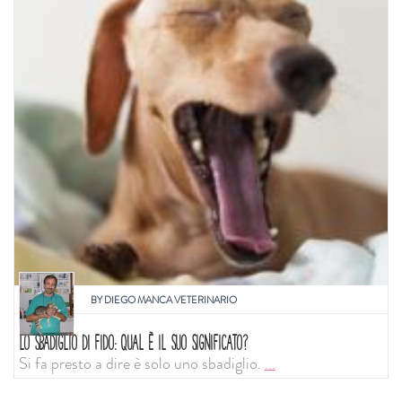
BY
DIEGO MANCA VETERINARIO
LO SBADIGLIO DI FIDO: QUAL È IL SUO SIGNIFICATO?
Si fa presto a dire è solo uno sbadiglio.
...