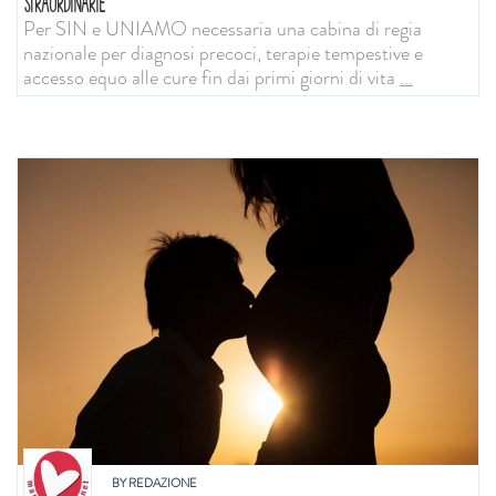
STRAORDINARIE
Per SIN e UNIAMO necessaria una cabina di regia
nazionale per diagnosi precoci, terapie tempestive e
accesso equo alle cure fin dai primi giorni di vita
...
BY
REDAZIONE