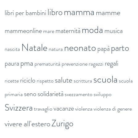
mamma
libro
mamme
libri per bambini
moda
mammeonline
maternità
musica
mare
Natale
neonato
parto
papà
nascita
natura
pma
paura
regali
prematurità
prevenzione
ragazzi
scuola
salute
riciclo
ricette
rispetto
scrittura
scuola
seno
solidarietà
primaria
svezzamento
sviluppo
Svizzera
vacanze
travaglio
violenza
violenza di genere
Zurigo
vivere all'estero