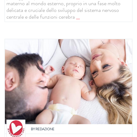
materno al mondo esterno, proprio in una fase molto
delicata e cruciale dello sviluppo del sistema nervoso
centrale e delle funzioni cerebra
...
BY
REDAZIONE