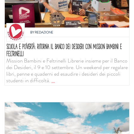
BY
REDAZIONE
SCUOLA E POVERTÀ: RITORNA IL BANCO DEI DESIDERI CON MISSION BAMBINI E
FELTRINELLI
Mission Bambini e Feltrinelli Librerie insieme per il Banco
dei Desideri, il 9 e 10 settembre. Un weekend per regalare
libri, penne e quaderni ed esaudire i desideri dei piccoli
studenti in difficoltà.
...