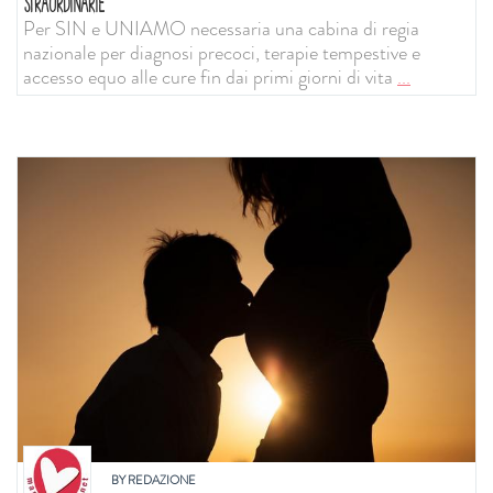
STRAORDINARIE
Per SIN e UNIAMO necessaria una cabina di regia
nazionale per diagnosi precoci, terapie tempestive e
accesso equo alle cure fin dai primi giorni di vita
...
BY
REDAZIONE