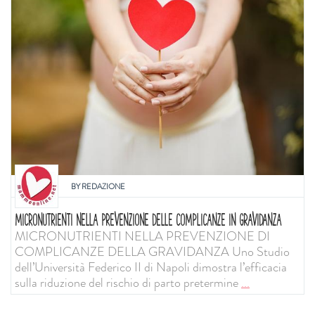
BY
REDAZIONE
MICRONUTRIENTI NELLA PREVENZIONE DELLE COMPLICANZE IN GRAVIDANZA
MICRONUTRIENTI NELLA PREVENZIONE DI
COMPLICANZE DELLA GRAVIDANZA Uno Studio
dell’Università Federico II di Napoli dimostra l’efficacia
sulla riduzione del rischio di parto pretermine
...