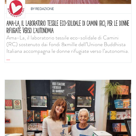
BY
REDAZIONE
AMA-LA, IL LABORATORIO TESSILE ECO-SOLIDALE DI CAMINI (RC), PER LE DONNE
RIFUGIATE VERSO L’AUTONOMIA
Ama-La, il laboratorio tessile eco-solidale di Camini
(RC) sostenuto dai fondi 8xmille dell’Unione Buddhista
Italiana accompagna le donne rifugiate verso l’autonomia.
...