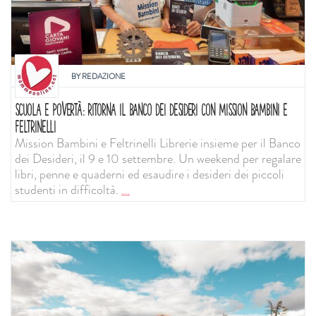
BY
REDAZIONE
SCUOLA E POVERTÀ: RITORNA IL BANCO DEI DESIDERI CON MISSION BAMBINI E
FELTRINELLI
Mission Bambini e Feltrinelli Librerie insieme per il Banco
dei Desideri, il 9 e 10 settembre. Un weekend per regalare
libri, penne e quaderni ed esaudire i desideri dei piccoli
studenti in difficoltà.
...