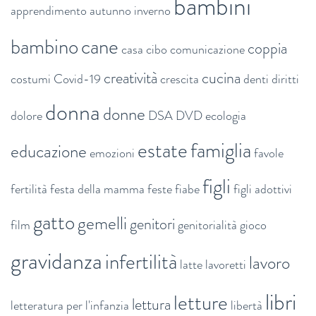
bambini
apprendimento
autunno inverno
bambino
cane
coppia
casa
cibo
comunicazione
creatività
cucina
costumi
Covid-19
crescita
denti
diritti
donna
donne
dolore
DSA
DVD
ecologia
estate
famiglia
educazione
emozioni
favole
figli
fertilità
festa della mamma
feste
fiabe
figli adottivi
gatto
gemelli
genitori
film
genitorialità
gioco
gravidanza
infertilità
lavoro
latte
lavoretti
libri
letture
lettura
letteratura per l'infanzia
libertà