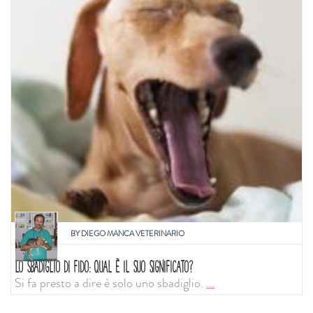
BY
DIEGO MANCA VETERINARIO
LO SBADIGLIO DI FIDO: QUAL È IL SUO SIGNIFICATO?
Si fa presto a dire è solo uno sbadiglio.
...