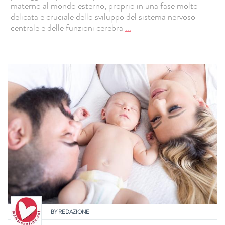
materno al mondo esterno, proprio in una fase molto
delicata e cruciale dello sviluppo del sistema nervoso
centrale e delle funzioni cerebra
...
BY
REDAZIONE