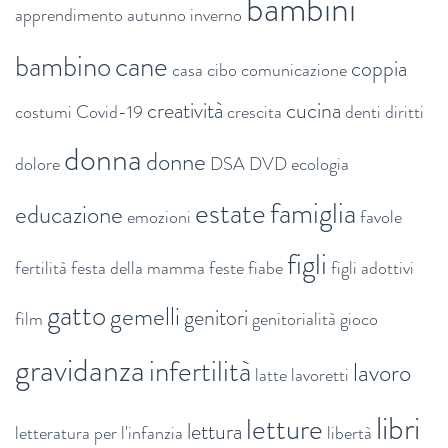
bambini
apprendimento
autunno inverno
bambino
cane
coppia
casa
cibo
comunicazione
creatività
cucina
costumi
Covid-19
crescita
denti
diritti
donna
donne
dolore
DSA
DVD
ecologia
estate
famiglia
educazione
emozioni
favole
figli
fertilità
festa della mamma
feste
fiabe
figli adottivi
gatto
gemelli
genitori
film
genitorialità
gioco
gravidanza
infertilità
lavoro
latte
lavoretti
libri
letture
lettura
letteratura per l'infanzia
libertà