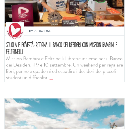
BY
REDAZIONE
SCUOLA E POVERTÀ: RITORNA IL BANCO DEI DESIDERI CON MISSION BAMBINI E
FELTRINELLI
Mission Bambini e Feltrinelli Librerie insieme per il Banco
dei Desideri, il 9 e 10 settembre. Un weekend per regalare
libri, penne e quaderni ed esaudire i desideri dei piccoli
studenti in difficoltà.
...