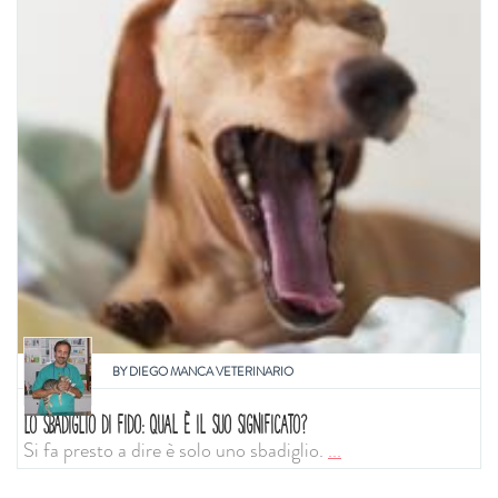
BY
DIEGO MANCA VETERINARIO
LO SBADIGLIO DI FIDO: QUAL È IL SUO SIGNIFICATO?
Si fa presto a dire è solo uno sbadiglio.
...