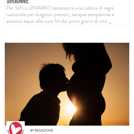
STRAORDINARIE
Per SIN e UNIAMO necessaria una cabina di regia
nazionale per diagnosi precoci, terapie tempestive e
accesso equo alle cure fin dai primi giorni di vita
...
BY
REDAZIONE