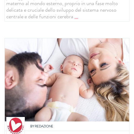
materno al mondo esterno, proprio in una fase molto
delicata e cruciale dello sviluppo del sistema nervoso
centrale e delle funzioni cerebra
...
BY
REDAZIONE