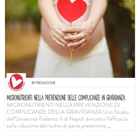
BY
REDAZIONE
MICRONUTRIENTI NELLA PREVENZIONE DELLE COMPLICANZE IN GRAVIDANZA
MICRONUTRIENTI NELLA PREVENZIONE DI
COMPLICANZE DELLA GRAVIDANZA Uno Studio
dell’Università Federico II di Napoli dimostra l’efficacia
sulla riduzione del rischio di parto pretermine
...