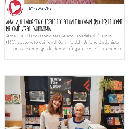
BY
REDAZIONE
AMA-LA, IL LABORATORIO TESSILE ECO-SOLIDALE DI CAMINI (RC), PER LE DONNE
RIFUGIATE VERSO L’AUTONOMIA
Ama-La, il laboratorio tessile eco-solidale di Camini
(RC) sostenuto dai fondi 8xmille dell’Unione Buddhista
Italiana accompagna le donne rifugiate verso l’autonomia.
...