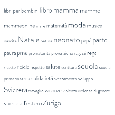
mamma
libro
mamme
libri per bambini
moda
mammeonline
maternità
musica
mare
Natale
neonato
parto
papà
nascita
natura
pma
paura
regali
prematurità
prevenzione
ragazzi
scuola
salute
riciclo
ricette
rispetto
scrittura
scuola
seno
solidarietà
primaria
svezzamento
sviluppo
Svizzera
vacanze
travaglio
violenza
violenza di genere
Zurigo
vivere all'estero