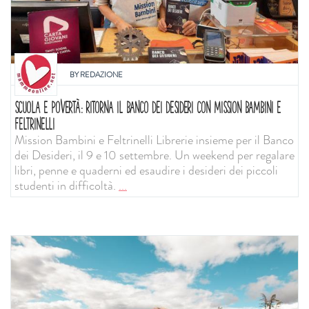
BY
REDAZIONE
SCUOLA E POVERTÀ: RITORNA IL BANCO DEI DESIDERI CON MISSION BAMBINI E
FELTRINELLI
Mission Bambini e Feltrinelli Librerie insieme per il Banco
dei Desideri, il 9 e 10 settembre. Un weekend per regalare
libri, penne e quaderni ed esaudire i desideri dei piccoli
studenti in difficoltà.
...