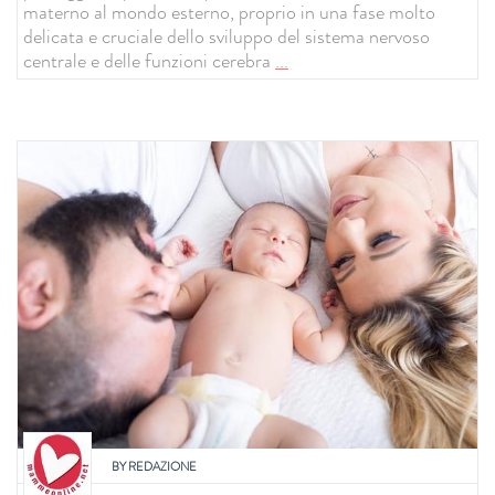
materno al mondo esterno, proprio in una fase molto
delicata e cruciale dello sviluppo del sistema nervoso
centrale e delle funzioni cerebra
...
BY
REDAZIONE