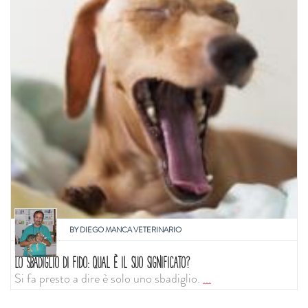
BY
DIEGO MANCA VETERINARIO
LO SBADIGLIO DI FIDO: QUAL È IL SUO SIGNIFICATO?
Si fa presto a dire è solo uno sbadiglio.
...