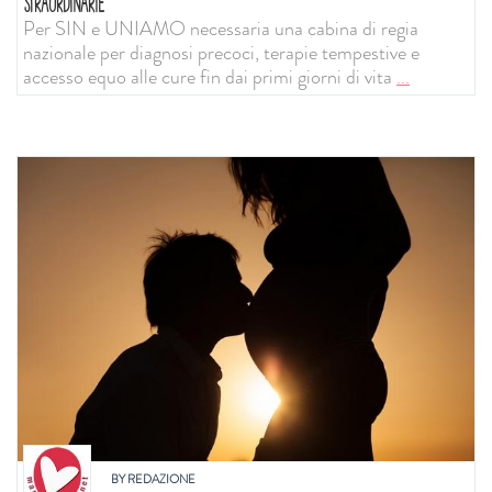
STRAORDINARIE
Per SIN e UNIAMO necessaria una cabina di regia
nazionale per diagnosi precoci, terapie tempestive e
accesso equo alle cure fin dai primi giorni di vita
...
BY
REDAZIONE