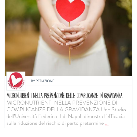
BY
REDAZIONE
MICRONUTRIENTI NELLA PREVENZIONE DELLE COMPLICANZE IN GRAVIDANZA
MICRONUTRIENTI NELLA PREVENZIONE DI
COMPLICANZE DELLA GRAVIDANZA Uno Studio
dell’Università Federico II di Napoli dimostra l’efficacia
sulla riduzione del rischio di parto pretermine
...