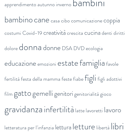
bambini
apprendimento
autunno inverno
bambino
cane
coppia
casa
cibo
comunicazione
creatività
cucina
costumi
Covid-19
crescita
denti
diritti
donna
donne
dolore
DSA
DVD
ecologia
estate
famiglia
educazione
emozioni
favole
figli
fertilità
festa della mamma
feste
fiabe
figli adottivi
gatto
gemelli
genitori
film
genitorialità
gioco
gravidanza
infertilità
lavoro
latte
lavoretti
libri
letture
lettura
letteratura per l'infanzia
libertà