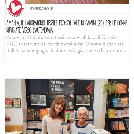
BY
REDAZIONE
AMA-LA, IL LABORATORIO TESSILE ECO-SOLIDALE DI CAMINI (RC), PER LE DONNE
RIFUGIATE VERSO L’AUTONOMIA
Ama-La, il laboratorio tessile eco-solidale di Camini
(RC) sostenuto dai fondi 8xmille dell’Unione Buddhista
Italiana accompagna le donne rifugiate verso l’autonomia.
...