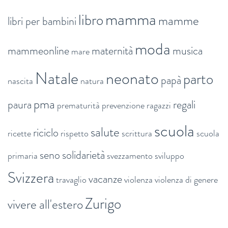
mamma
libro
mamme
libri per bambini
moda
mammeonline
maternità
musica
mare
Natale
neonato
parto
papà
nascita
natura
pma
paura
regali
prematurità
prevenzione
ragazzi
scuola
salute
riciclo
ricette
rispetto
scrittura
scuola
seno
solidarietà
primaria
svezzamento
sviluppo
Svizzera
vacanze
travaglio
violenza
violenza di genere
Zurigo
vivere all'estero