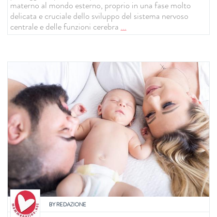
materno al mondo esterno, proprio in una fase molto
delicata e cruciale dello sviluppo del sistema nervoso
centrale e delle funzioni cerebra
...
BY
REDAZIONE