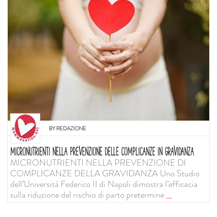
BY
REDAZIONE
MICRONUTRIENTI NELLA PREVENZIONE DELLE COMPLICANZE IN GRAVIDANZA
MICRONUTRIENTI NELLA PREVENZIONE DI
COMPLICANZE DELLA GRAVIDANZA Uno Studio
dell’Università Federico II di Napoli dimostra l’efficacia
sulla riduzione del rischio di parto pretermine
...