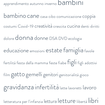
bambini
apprendimento
autunno inverno
bambino
cane
coppia
casa
cibo
comunicazione
creatività
cucina
costumi
Covid-19
crescita
denti
diritti
donna
donne
dolore
DSA
DVD
ecologia
estate
famiglia
educazione
emozioni
favole
figli
fertilità
festa della mamma
feste
fiabe
figli adottivi
gatto
gemelli
genitori
film
genitorialità
gioco
gravidanza
infertilità
lavoro
latte
lavoretti
libri
letture
lettura
letteratura per l'infanzia
libertà