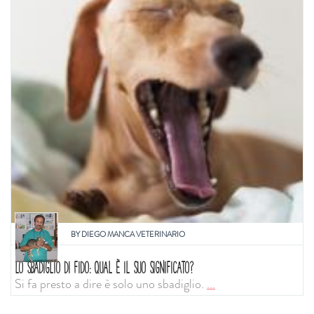
BY
DIEGO MANCA VETERINARIO
LO SBADIGLIO DI FIDO: QUAL È IL SUO SIGNIFICATO?
Si fa presto a dire è solo uno sbadiglio.
...