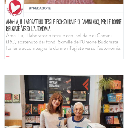
BY
REDAZIONE
AMA-LA, IL LABORATORIO TESSILE ECO-SOLIDALE DI CAMINI (RC), PER LE DONNE
RIFUGIATE VERSO L’AUTONOMIA
Ama-La, il laboratorio tessile eco-solidale di Camini
(RC) sostenuto dai fondi 8xmille dell’Unione Buddhista
Italiana accompagna le donne rifugiate verso l’autonomia.
...