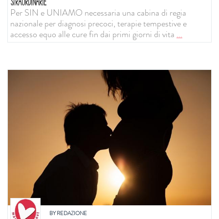
STRAORDINARIE
Per SIN e UNIAMO necessaria una cabina di regia
nazionale per diagnosi precoci, terapie tempestive e
accesso equo alle cure fin dai primi giorni di vita
...
BY
REDAZIONE