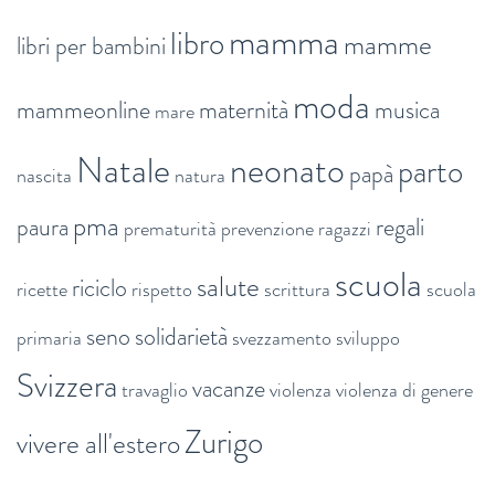
mamma
libro
mamme
libri per bambini
moda
mammeonline
maternità
musica
mare
Natale
neonato
parto
papà
nascita
natura
pma
paura
regali
prematurità
prevenzione
ragazzi
scuola
salute
riciclo
ricette
rispetto
scrittura
scuola
seno
solidarietà
primaria
svezzamento
sviluppo
Svizzera
vacanze
travaglio
violenza
violenza di genere
Zurigo
vivere all'estero