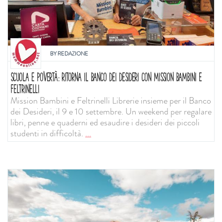
BY
REDAZIONE
SCUOLA E POVERTÀ: RITORNA IL BANCO DEI DESIDERI CON MISSION BAMBINI E
FELTRINELLI
Mission Bambini e Feltrinelli Librerie insieme per il Banco
dei Desideri, il 9 e 10 settembre. Un weekend per regalare
libri, penne e quaderni ed esaudire i desideri dei piccoli
studenti in difficoltà.
...