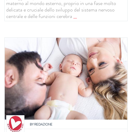
materno al mondo esterno, proprio in una fase molto
delicata e cruciale dello sviluppo del sistema nervoso
centrale e delle funzioni cerebra
...
BY
REDAZIONE