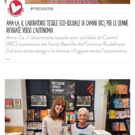
BY
REDAZIONE
AMA-LA, IL LABORATORIO TESSILE ECO-SOLIDALE DI CAMINI (RC), PER LE DONNE
RIFUGIATE VERSO L’AUTONOMIA
Ama-La, il laboratorio tessile eco-solidale di Camini
(RC) sostenuto dai fondi 8xmille dell’Unione Buddhista
Italiana accompagna le donne rifugiate verso l’autonomia.
...