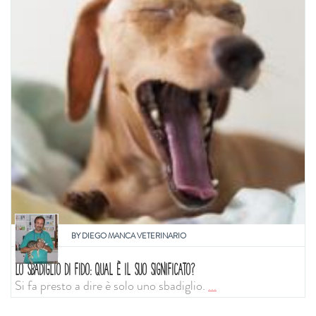
BY
DIEGO MANCA VETERINARIO
LO SBADIGLIO DI FIDO: QUAL È IL SUO SIGNIFICATO?
Si fa presto a dire è solo uno sbadiglio.
...