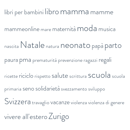
mamma
libro
mamme
libri per bambini
moda
mammeonline
maternità
musica
mare
Natale
neonato
parto
papà
nascita
natura
pma
paura
regali
prematurità
prevenzione
ragazzi
scuola
salute
riciclo
ricette
rispetto
scrittura
scuola
seno
solidarietà
primaria
svezzamento
sviluppo
Svizzera
vacanze
travaglio
violenza
violenza di genere
Zurigo
vivere all'estero