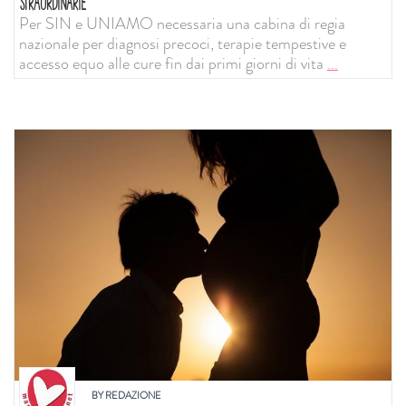
STRAORDINARIE
Per SIN e UNIAMO necessaria una cabina di regia
nazionale per diagnosi precoci, terapie tempestive e
accesso equo alle cure fin dai primi giorni di vita
...
BY
REDAZIONE