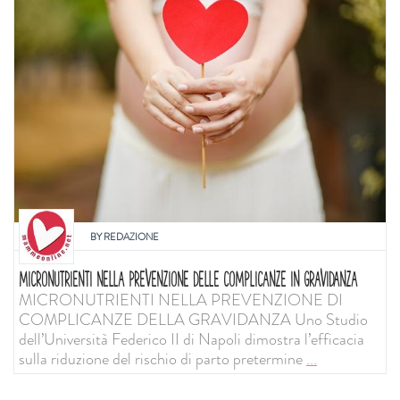
BY
REDAZIONE
MICRONUTRIENTI NELLA PREVENZIONE DELLE COMPLICANZE IN GRAVIDANZA
MICRONUTRIENTI NELLA PREVENZIONE DI
COMPLICANZE DELLA GRAVIDANZA Uno Studio
dell’Università Federico II di Napoli dimostra l’efficacia
sulla riduzione del rischio di parto pretermine
...