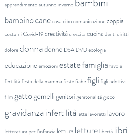
bambini
apprendimento
autunno inverno
bambino
cane
coppia
casa
cibo
comunicazione
creatività
cucina
costumi
Covid-19
crescita
denti
diritti
donna
donne
dolore
DSA
DVD
ecologia
estate
famiglia
educazione
emozioni
favole
figli
fertilità
festa della mamma
feste
fiabe
figli adottivi
gatto
gemelli
genitori
film
genitorialità
gioco
gravidanza
infertilità
lavoro
latte
lavoretti
libri
letture
lettura
letteratura per l'infanzia
libertà