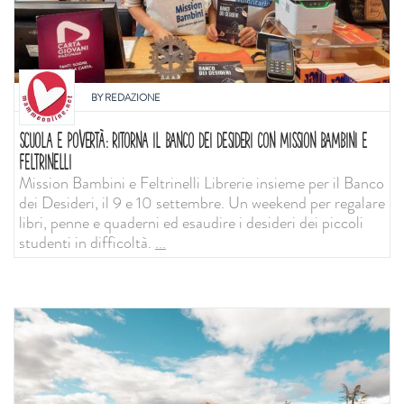
BY
REDAZIONE
SCUOLA E POVERTÀ: RITORNA IL BANCO DEI DESIDERI CON MISSION BAMBINI E
FELTRINELLI
Mission Bambini e Feltrinelli Librerie insieme per il Banco
dei Desideri, il 9 e 10 settembre. Un weekend per regalare
libri, penne e quaderni ed esaudire i desideri dei piccoli
studenti in difficoltà.
...