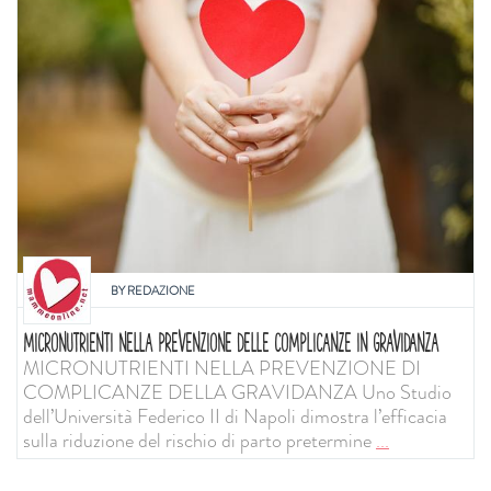
BY
REDAZIONE
MICRONUTRIENTI NELLA PREVENZIONE DELLE COMPLICANZE IN GRAVIDANZA
MICRONUTRIENTI NELLA PREVENZIONE DI
COMPLICANZE DELLA GRAVIDANZA Uno Studio
dell’Università Federico II di Napoli dimostra l’efficacia
sulla riduzione del rischio di parto pretermine
...