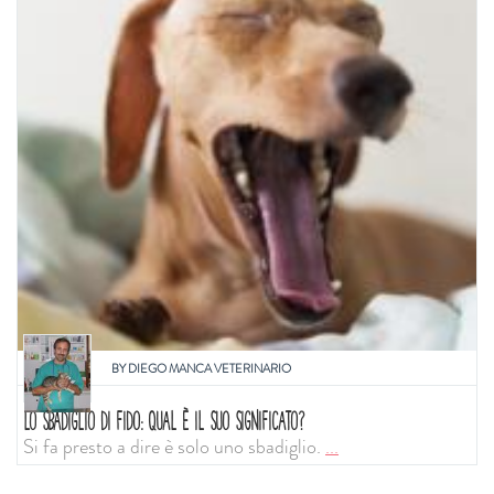
BY
DIEGO MANCA VETERINARIO
LO SBADIGLIO DI FIDO: QUAL È IL SUO SIGNIFICATO?
Si fa presto a dire è solo uno sbadiglio.
...