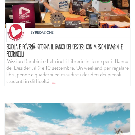
BY
REDAZIONE
SCUOLA E POVERTÀ: RITORNA IL BANCO DEI DESIDERI CON MISSION BAMBINI E
FELTRINELLI
Mission Bambini e Feltrinelli Librerie insieme per il Banco
dei Desideri, il 9 e 10 settembre. Un weekend per regalare
libri, penne e quaderni ed esaudire i desideri dei piccoli
studenti in difficoltà.
...