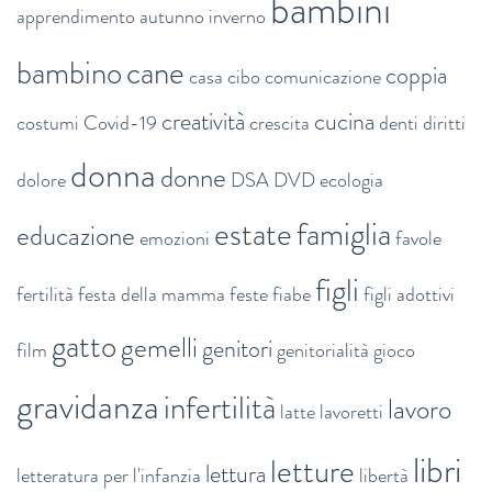
bambini
apprendimento
autunno inverno
bambino
cane
coppia
casa
cibo
comunicazione
creatività
cucina
costumi
Covid-19
crescita
denti
diritti
donna
donne
dolore
DSA
DVD
ecologia
estate
famiglia
educazione
emozioni
favole
figli
fertilità
festa della mamma
feste
fiabe
figli adottivi
gatto
gemelli
genitori
film
genitorialità
gioco
gravidanza
infertilità
lavoro
latte
lavoretti
libri
letture
lettura
letteratura per l'infanzia
libertà