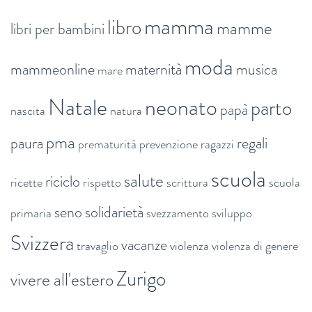
mamma
libro
mamme
libri per bambini
moda
mammeonline
maternità
musica
mare
Natale
neonato
parto
papà
nascita
natura
pma
paura
regali
prematurità
prevenzione
ragazzi
scuola
salute
riciclo
ricette
rispetto
scrittura
scuola
seno
solidarietà
primaria
svezzamento
sviluppo
Svizzera
vacanze
travaglio
violenza
violenza di genere
Zurigo
vivere all'estero