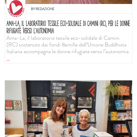
BY
REDAZIONE
AMA-LA, IL LABORATORIO TESSILE ECO-SOLIDALE DI CAMINI (RC), PER LE DONNE
RIFUGIATE VERSO L’AUTONOMIA
Ama-La, il laboratorio tessile eco-solidale di Camini
(RC) sostenuto dai fondi 8xmille dell’Unione Buddhista
Italiana accompagna le donne rifugiate verso l’autonomia.
...