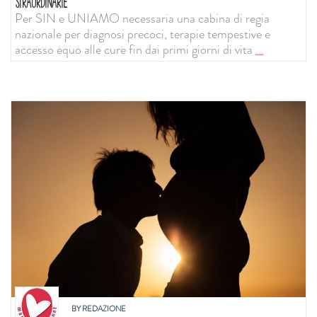
STRAORDINARIE
Per SIN e UNIAMO necessaria una cabina di regia
nazionale per diagnosi precoci, terapie tempestive e
accesso equo alle cure fin dai primi giorni di vita
...
BY
REDAZIONE