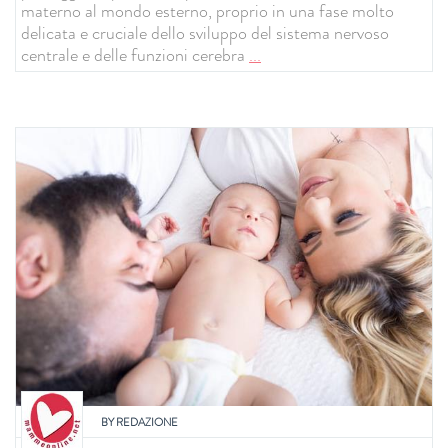
materno al mondo esterno, proprio in una fase molto
delicata e cruciale dello sviluppo del sistema nervoso
centrale e delle funzioni cerebra
...
BY
REDAZIONE