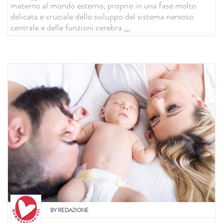
materno al mondo esterno, proprio in una fase molto
delicata e cruciale dello sviluppo del sistema nervoso
centrale e delle funzioni cerebra
...
BY
REDAZIONE