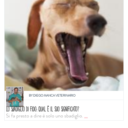
BY
DIEGO MANCA VETERINARIO
LO SBADIGLIO DI FIDO: QUAL È IL SUO SIGNIFICATO?
Si fa presto a dire è solo uno sbadiglio.
...