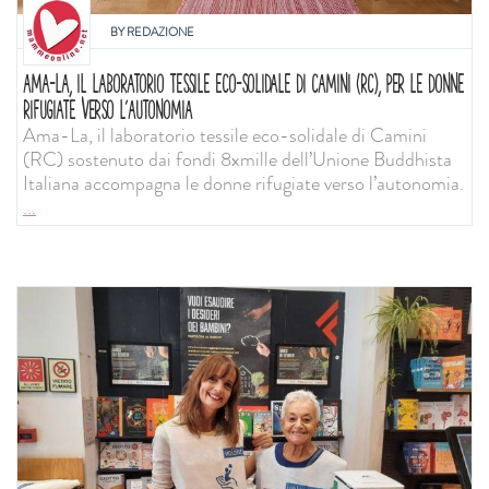
BY
REDAZIONE
AMA-LA, IL LABORATORIO TESSILE ECO-SOLIDALE DI CAMINI (RC), PER LE DONNE
RIFUGIATE VERSO L’AUTONOMIA
Ama-La, il laboratorio tessile eco-solidale di Camini
(RC) sostenuto dai fondi 8xmille dell’Unione Buddhista
Italiana accompagna le donne rifugiate verso l’autonomia.
...