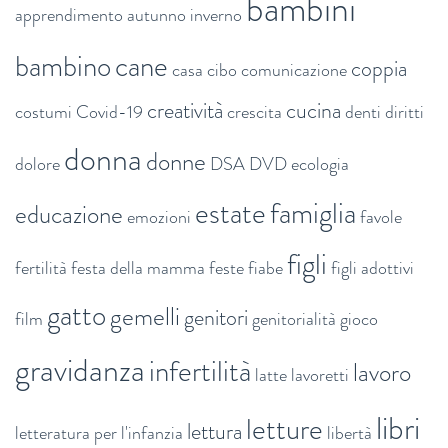
bambini
apprendimento
autunno inverno
bambino
cane
coppia
casa
cibo
comunicazione
creatività
cucina
costumi
Covid-19
crescita
denti
diritti
donna
donne
dolore
DSA
DVD
ecologia
estate
famiglia
educazione
emozioni
favole
figli
fertilità
festa della mamma
feste
fiabe
figli adottivi
gatto
gemelli
genitori
film
genitorialità
gioco
gravidanza
infertilità
lavoro
latte
lavoretti
libri
letture
lettura
letteratura per l'infanzia
libertà