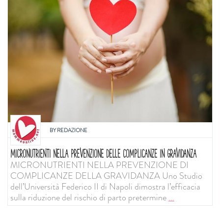
BY
REDAZIONE
MICRONUTRIENTI NELLA PREVENZIONE DELLE COMPLICANZE IN GRAVIDANZA
MICRONUTRIENTI NELLA PREVENZIONE DI
COMPLICANZE DELLA GRAVIDANZA Uno Studio
dell’Università Federico II di Napoli dimostra l’efficacia
sulla riduzione del rischio di parto pretermine
...