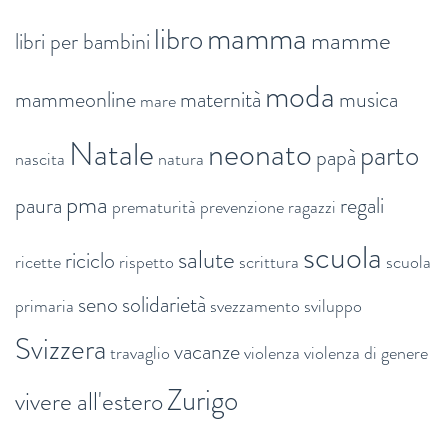
mamma
libro
mamme
libri per bambini
moda
mammeonline
maternità
musica
mare
Natale
neonato
parto
papà
nascita
natura
pma
paura
regali
prematurità
prevenzione
ragazzi
scuola
salute
riciclo
ricette
rispetto
scrittura
scuola
seno
solidarietà
primaria
svezzamento
sviluppo
Svizzera
vacanze
travaglio
violenza
violenza di genere
Zurigo
vivere all'estero