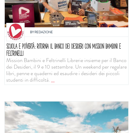
BY
REDAZIONE
SCUOLA E POVERTÀ: RITORNA IL BANCO DEI DESIDERI CON MISSION BAMBINI E
FELTRINELLI
Mission Bambini e Feltrinelli Librerie insieme per il Banco
dei Desideri, il 9 e 10 settembre. Un weekend per regalare
libri, penne e quaderni ed esaudire i desideri dei piccoli
studenti in difficoltà.
...