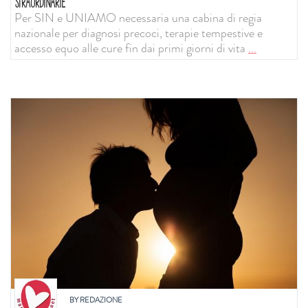
STRAORDINARIE
Per SIN e UNIAMO necessaria una cabina di regia
nazionale per diagnosi precoci, terapie tempestive e
accesso equo alle cure fin dai primi giorni di vita
...
BY
REDAZIONE