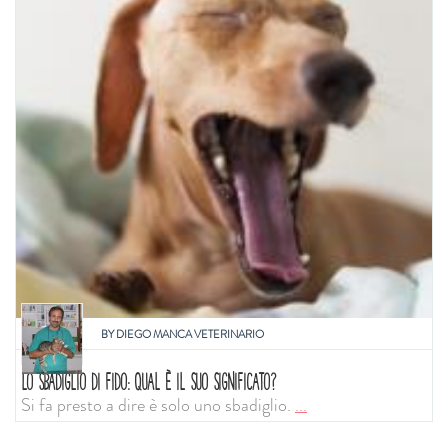
BY
DIEGO MANCA VETERINARIO
LO SBADIGLIO DI FIDO: QUAL È IL SUO SIGNIFICATO?
Si fa presto a dire è solo uno sbadiglio.
...