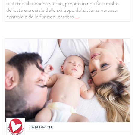
materno al mondo esterno, proprio in una fase molto
delicata e cruciale dello sviluppo del sistema nervoso
centrale e delle funzioni cerebra
...
BY
REDAZIONE