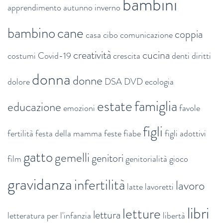
bambini
apprendimento
autunno inverno
bambino
cane
coppia
casa
cibo
comunicazione
creatività
cucina
costumi
Covid-19
crescita
denti
diritti
donna
donne
dolore
DSA
DVD
ecologia
estate
famiglia
educazione
emozioni
favole
figli
fertilità
festa della mamma
feste
fiabe
figli adottivi
gatto
gemelli
genitori
film
genitorialità
gioco
gravidanza
infertilità
lavoro
latte
lavoretti
libri
letture
lettura
letteratura per l'infanzia
libertà