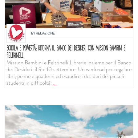
BY
REDAZIONE
SCUOLA E POVERTÀ: RITORNA IL BANCO DEI DESIDERI CON MISSION BAMBINI E
FELTRINELLI
Mission Bambini e Feltrinelli Librerie insieme per il Banco
dei Desideri, il 9 e 10 settembre. Un weekend per regalare
libri, penne e quaderni ed esaudire i desideri dei piccoli
studenti in difficoltà.
...