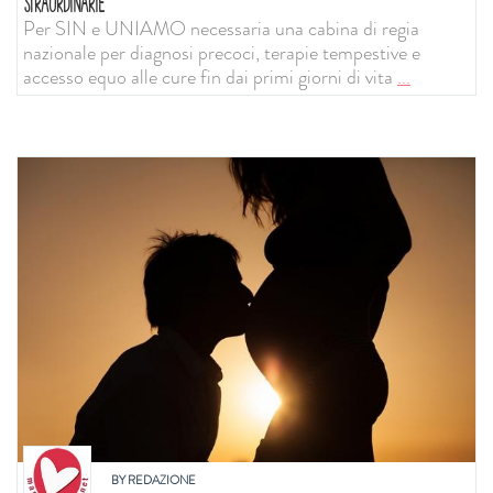
STRAORDINARIE
Per SIN e UNIAMO necessaria una cabina di regia
nazionale per diagnosi precoci, terapie tempestive e
accesso equo alle cure fin dai primi giorni di vita
...
BY
REDAZIONE