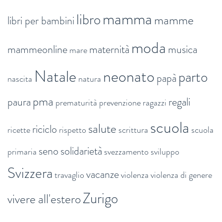
mamma
libro
mamme
libri per bambini
moda
mammeonline
maternità
musica
mare
Natale
neonato
parto
papà
nascita
natura
pma
paura
regali
prematurità
prevenzione
ragazzi
scuola
salute
riciclo
ricette
rispetto
scrittura
scuola
seno
solidarietà
primaria
svezzamento
sviluppo
Svizzera
vacanze
travaglio
violenza
violenza di genere
Zurigo
vivere all'estero