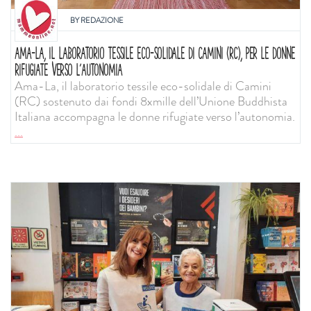
BY
REDAZIONE
AMA-LA, IL LABORATORIO TESSILE ECO-SOLIDALE DI CAMINI (RC), PER LE DONNE
RIFUGIATE VERSO L’AUTONOMIA
Ama-La, il laboratorio tessile eco-solidale di Camini
(RC) sostenuto dai fondi 8xmille dell’Unione Buddhista
Italiana accompagna le donne rifugiate verso l’autonomia.
...