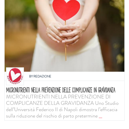
BY
REDAZIONE
MICRONUTRIENTI NELLA PREVENZIONE DELLE COMPLICANZE IN GRAVIDANZA
MICRONUTRIENTI NELLA PREVENZIONE DI
COMPLICANZE DELLA GRAVIDANZA Uno Studio
dell’Università Federico II di Napoli dimostra l’efficacia
sulla riduzione del rischio di parto pretermine
...