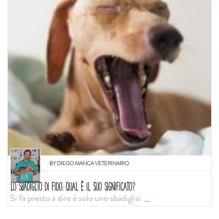
BY
DIEGO MANCA VETERINARIO
LO SBADIGLIO DI FIDO: QUAL È IL SUO SIGNIFICATO?
Si fa presto a dire è solo uno sbadiglio.
...