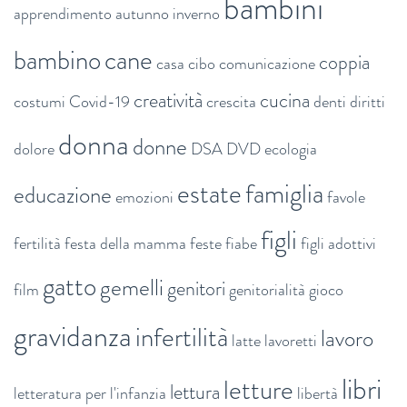
bambini
apprendimento
autunno inverno
bambino
cane
coppia
casa
cibo
comunicazione
creatività
cucina
costumi
Covid-19
crescita
denti
diritti
donna
donne
dolore
DSA
DVD
ecologia
estate
famiglia
educazione
emozioni
favole
figli
fertilità
festa della mamma
feste
fiabe
figli adottivi
gatto
gemelli
genitori
film
genitorialità
gioco
gravidanza
infertilità
lavoro
latte
lavoretti
libri
letture
lettura
letteratura per l'infanzia
libertà