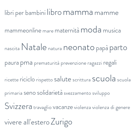
mamma
libro
mamme
libri per bambini
moda
mammeonline
maternità
musica
mare
Natale
neonato
parto
papà
nascita
natura
pma
paura
regali
prematurità
prevenzione
ragazzi
scuola
salute
riciclo
ricette
rispetto
scrittura
scuola
seno
solidarietà
primaria
svezzamento
sviluppo
Svizzera
vacanze
travaglio
violenza
violenza di genere
Zurigo
vivere all'estero