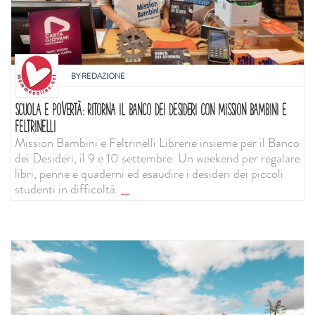
BY
REDAZIONE
SCUOLA E POVERTÀ: RITORNA IL BANCO DEI DESIDERI CON MISSION BAMBINI E
FELTRINELLI
Mission Bambini e Feltrinelli Librerie insieme per il Banco
dei Desideri, il 9 e 10 settembre. Un weekend per regalare
libri, penne e quaderni ed esaudire i desideri dei piccoli
studenti in difficoltà.
...