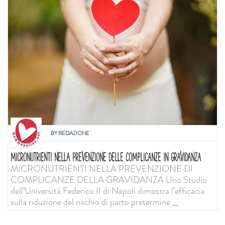
BY
REDAZIONE
MICRONUTRIENTI NELLA PREVENZIONE DELLE COMPLICANZE IN GRAVIDANZA
MICRONUTRIENTI NELLA PREVENZIONE DI
COMPLICANZE DELLA GRAVIDANZA Uno Studio
dell’Università Federico II di Napoli dimostra l’efficacia
sulla riduzione del rischio di parto pretermine
...