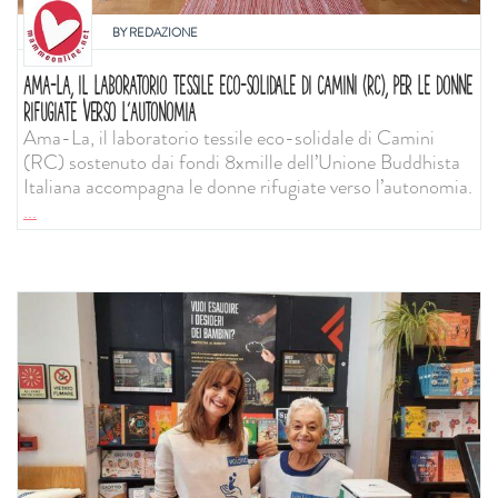
BY
REDAZIONE
AMA-LA, IL LABORATORIO TESSILE ECO-SOLIDALE DI CAMINI (RC), PER LE DONNE
RIFUGIATE VERSO L’AUTONOMIA
Ama-La, il laboratorio tessile eco-solidale di Camini
(RC) sostenuto dai fondi 8xmille dell’Unione Buddhista
Italiana accompagna le donne rifugiate verso l’autonomia.
...