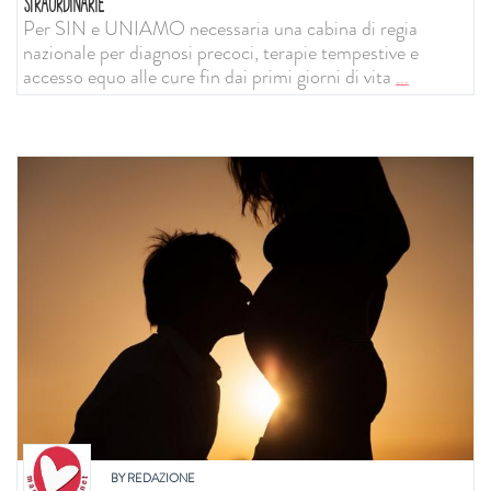
STRAORDINARIE
Per SIN e UNIAMO necessaria una cabina di regia
nazionale per diagnosi precoci, terapie tempestive e
accesso equo alle cure fin dai primi giorni di vita
...
BY
REDAZIONE