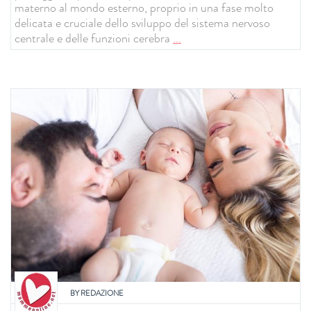
materno al mondo esterno, proprio in una fase molto
delicata e cruciale dello sviluppo del sistema nervoso
centrale e delle funzioni cerebra
...
BY
REDAZIONE